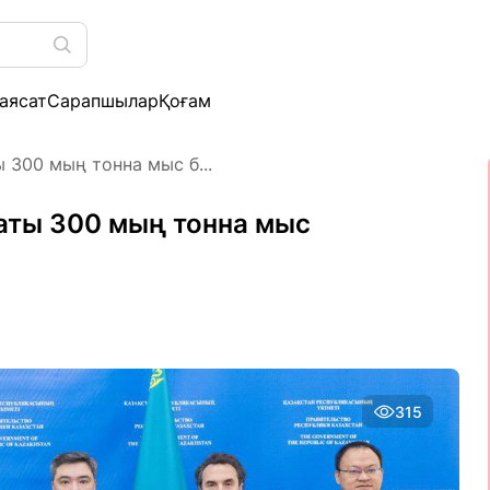
аясат
Сарапшылар
Қоғам
300 мың тонна мыс б...
ты 300 мың тонна мыс
315