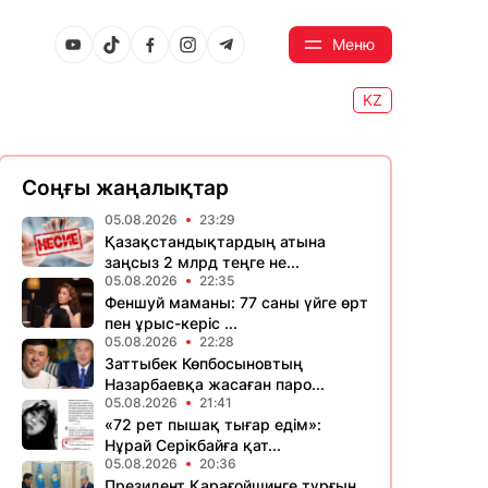
Меню
KZ
Соңғы жаңалықтар
05.08.2026
23:29
Қазақстандықтардың атына
заңсыз 2 млрд теңге не...
05.08.2026
22:35
Феншуй маманы: 77 саны үйге өрт
пен ұрыс-керіс ...
05.08.2026
22:28
Заттыбек Көпбосыновтың
Назарбаевқа жасаған паро...
05.08.2026
21:41
«72 рет пышақ тығар едім»:
Нұрай Серікбайға қат...
05.08.2026
20:36
Президент Қарағойшинге тұрғын