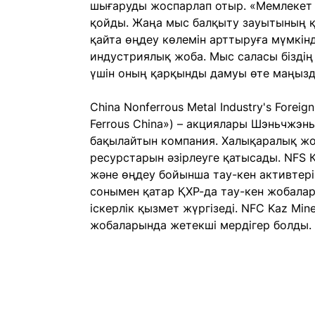
шығаруды жоспарлап отыр. «Мемлекет 
қойды. Жаңа мыс балқыту зауытының құ
қайта өңдеу көлемін арттыруға мүмкінді
индустриялық жоба. Мыс саласы біздің 
үшін оның қарқынды дамуы өте маңызды
China Nonferrous Metal Industry's Forei
Ferrous China») – акциялары Шэньчжэ
бақылайтын компания. Халықаралық жоб
ресурстарын әзірлеуге қатысады. NFS 
және өңдеу бойынша тау-кен активтер
сонымен қатар ҚХР-да тау-кен жобалары
іскерлік қызмет жүргізеді. NFC Kaz Mi
жобаларында жетекші мердігер болды