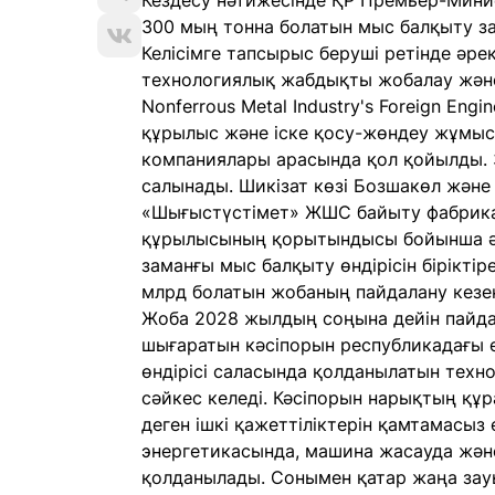
Кездесу нәтижесінде ҚР Премьер-Мини
300 мың тонна болатын мыс балқыту за
Келісімге тапсырыс беруші ретінде әрек
технологиялық жабдықты жобалау және
Nonferrous Metal Industry's Foreign Engi
құрылыс және іске қосу-жөндеу жұмыс
компаниялары арасында қол қойылды. 
салынады. Шикізат көзі Бозшакөл және 
«Шығыстүстімет» ЖШС байыту фабрика
құрылысының қорытындысы бойынша әлемд
заманғы мыс балқыту өндірісін біріктір
млрд болатын жобаның пайдалану кезе
Жоба 2028 жылдың соңына дейін пайдал
шығаратын кәсіпорын республикадағы е
өндірісі саласында қолданылатын техн
сәйкес келеді. Кәсіпорын нарықтың құ
деген ішкі қажеттіліктерін қамтамасыз 
энергетикасында, машина жасауда және
қолданылады. Сонымен қатар жаңа зауы