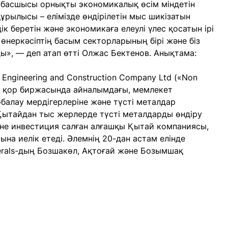
басшысы орнықты экономикалық өсім міндетін
рылысы – елімізде өндірілетін мыс шикізатын
к беретін және экономикаға елеулі үлес қосатын ірі
өнеркәсіптің басым секторларының бірі және біз
», — деп атап өтті Олжас Бектенов. Анықтама:
gn Engineering and Construction Company Ltd («Non
нь қор биржасында айналымдағы, мемлекет
алау мердігерлеріне және түсті металдар
Қытайдан тыс жерлерде түсті металдарды өндіру
іне инвестиция салған алғашқы Қытай компаниясы,
на иелік етеді. Әлемнің 20-дан астам елінде
nerals-дың Бозшакөл, Ақтоғай және Бозымшақ
.