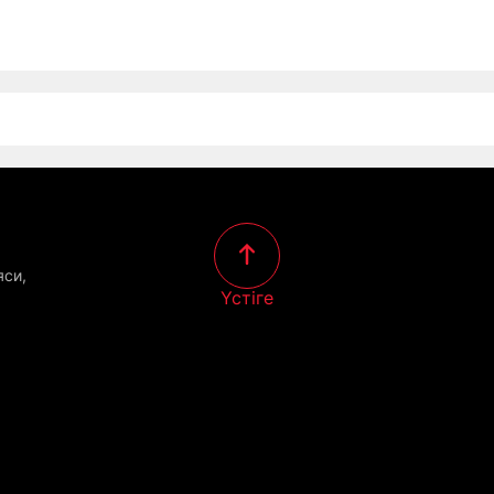
яси,
Үстіге