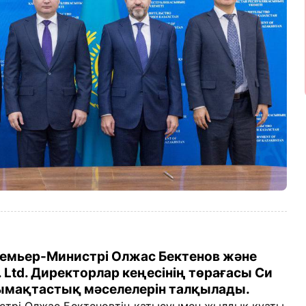
емьер-Министрі Олжас Бектенов және
. Ltd. Директорлар кеңесінің төрағасы Си
ымақтастық мәселелерін талқылады.