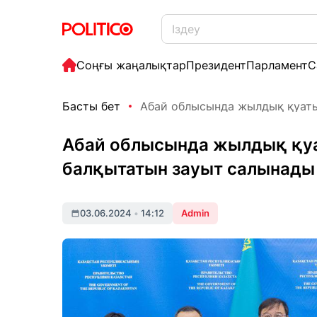
Соңғы жаңалықтар
Президент
Парламент
С
Басты бет
Абай облысында жылдық қуаты 
Абай облысында жылдық қуа
балқытатын зауыт салынады
03.06.2024
•
14:12
Admin