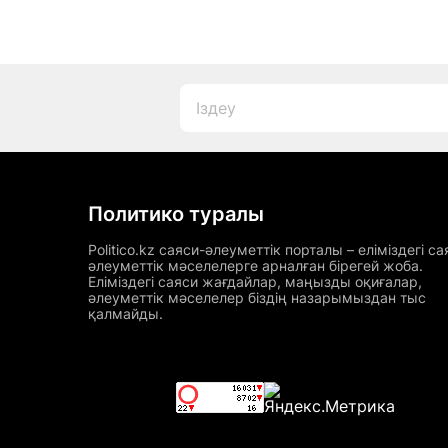
Политико туралы
Politico.kz саяси-әлеуметтік порталы – еліміздегі са
әлеуметтік мәселелерге арналған бірегей жоба.
Еліміздегі саяси жағдайлар, маңызды оқиғалар,
әлеуметтік мәселелер біздің назарымыздан тыс
қалмайды.