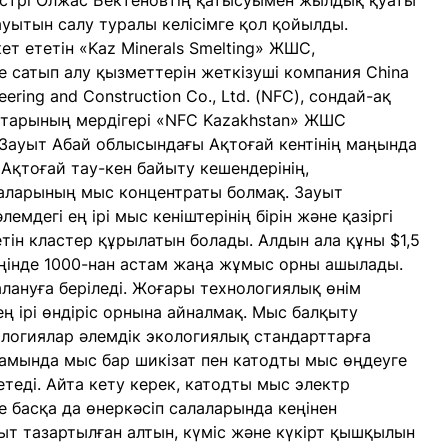
стрі Олжас Бектеновтің қатысуымен жылдық қуаты
уытын салу туралы келісімге қол қойылды.
ет ететін «Kaz Minerals Smelting» ЖШС,
 сатып алу қызметтерін жеткізуші компания China
neering and Construction Co., Ltd. (NFC), сондай-ақ
тарының мердігері «NFC Kazakhstan» ЖШС
Зауыт Абай облысындағы Ақтоғай кентінің маңында
Ақтоғай тау-кен байыту кешендерінің,
ларының мыс концентраты болмақ. Зауыт
егі ең ірі мыс кеніштерінің бірін және қазіргі
етін кластер құрылатын болады. Алдын ала құны $1,5
ңінде 1000-нан астам жаңа жұмыс орны ашылады.
ануға беріледі. Жоғары технологиялық өнім
ң ірі өндіріс орнына айналмақ. Мыс балқыту
ологиялар әлемдік экологиялық стандарттарға
рамында мыс бар шикізат пен катодты мыс өңдеуге
етеді. Айта кету керек, катодты мыс электр
 басқа да өнеркәсіп салаларында кеңінен
т тазартылған алтын, күміс және күкірт қышқылын