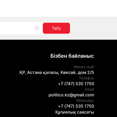
Табу
Бізбен байланыс
Мекен-жай
ҚР, Астана қаласы, Көксай, дом 2/5
Телефон
+7 (747) 535 1750
Email
politico.kz@gmail.com
WhatsApp
+7 (747) 535 1750
Құпиялық саясаты