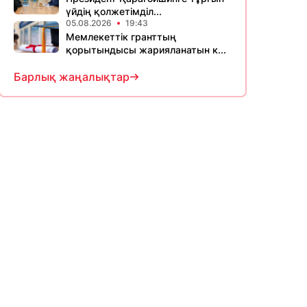
үйдің қолжетімділ...
05.08.2026
19:43
Мемлекеттік гранттың
қорытындысы жарияланатын к...
Барлық жаңалықтар