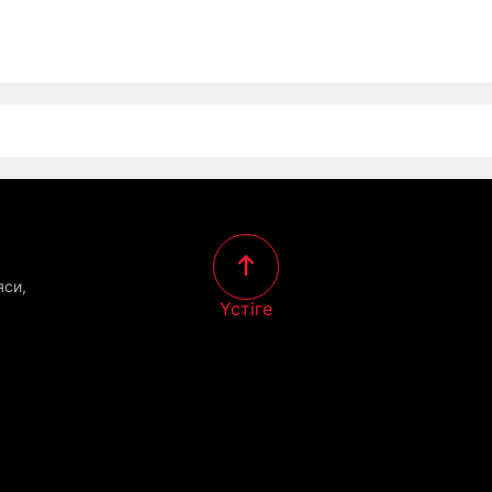
яси,
Үстіге