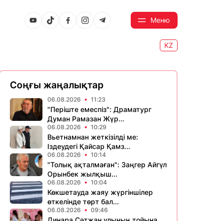
Меню
KZ
Соңғы жаңалықтар
06.08.2026
11:23
​"Періште емеспіз": Драматург
Думан Рамазан Жүр...
06.08.2026
10:29
Вьетнамнан жеткізілді ме:
Іздеудегі Қайсар Қамз...
06.08.2026
10:14
"Толық ақталмаған": Заңгер Айгүл
Орынбек жылқыш...
06.08.2026
10:04
Көкшетауда жаяу жүргіншілер
өткелінде төрт бал...
06.08.2026
09:46
Динара Сәтжан ұлының тойына