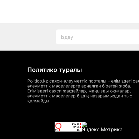
Политико туралы
Politico.kz саяси-әлеуметтік порталы – еліміздегі са
әлеуметтік мәселелерге арналған бірегей жоба.
Еліміздегі саяси жағдайлар, маңызды оқиғалар,
әлеуметтік мәселелер біздің назарымыздан тыс
қалмайды.