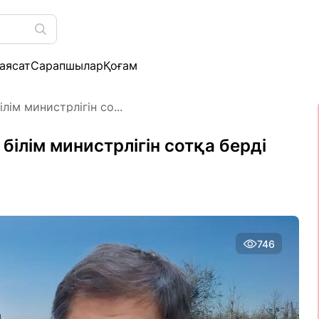
аясат
Сарапшылар
Қоғам
ім министрлігін со...
ілім министрлігін сотқа берді
746