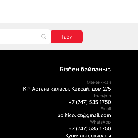
Табу
Бізбен байланыс
Мекен-жай
ҚР, Астана қаласы, Көксай, дом 2/5
Телефон
+7 (747) 535 1750
Email
politico.kz@gmail.com
WhatsApp
+7 (747) 535 1750
Құпиялық саясаты