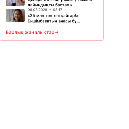
дайындықты бастап к...
06.08.2026
08:17
«25 млн теңгені қайтар!»:
Бишімбаевтың анасы бұ...
Барлық жаңалықтар