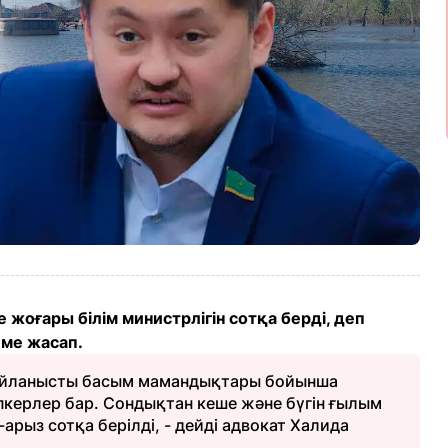
жоғары білім министрлігін сотқа берді, деп
еме жасап.
 байланысты басым мамандықтары бойынша
пкерлер бар. Сондықтан кеше және бүгін ғылым
арыз сотқа берілді, - дейді адвокат Халида