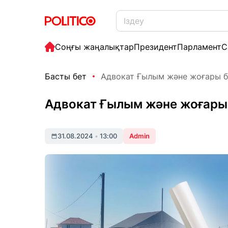
Соңғы жаңалықтар
Президент
Парламент
С
Басты бет
Адвокат Ғылым және жоғары біл
Адвокат Ғылым және жоғары б
31.08.2024
•
13:00
Admin