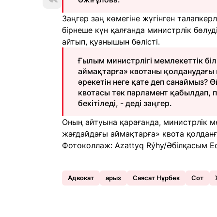
Заңгер заң көмегіне жүгінген талапке
бірнеше күн қалғанда министрлік бөлуд
айтып, қуанышын бөлісті.
Ғылым министрлігі мемлекеттік біл
аймақтарға» квотаны қолданудағы 
әрекетін неге қате деп санаймыз? Ө
квотасы тек парламент қабылдап, п
бекітіледі, - деді заңгер.
Оның айтуына қарағанда, министрлік ме
жағдайдағы аймақтарға» квота қолданғ
Фотоколлаж: Azattyq Rýhy/Әбілқасым Е
Адвокат
арыз
Саясат Нұрбек
Сот