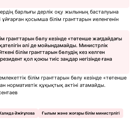
рлердің барлығы дерлік оқу жылының басталуына
і ұйғарған қосымша білім гранттарын иеленгенін
ім гранттарын бөлу кезінде «төтенше жағдайдағы
қателігін әлі де мойындамайды. Министрлік
йткені білім гранттарын бөлудің кез келген
резидент қол қоюы тиіс заңдар негізінде ғана
млекеттік білім гранттарын бөлу кезінде «төтенше
ан нормативтік құқықтық актіні атамайды.
сентаев
Халида Әжіғұлова
Ғылым және жоғары білім министрлігі