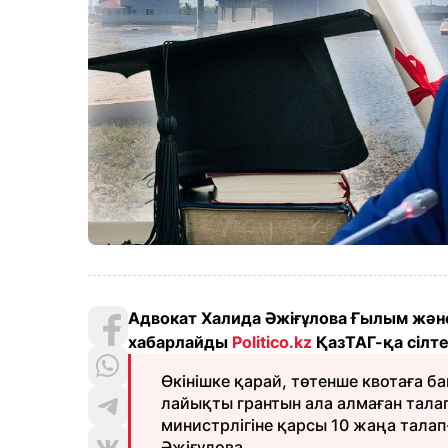
Адвокат Халида Әжіғұлова Ғылым және 
хабарлайды
Politico.kz
ҚазТАГ-қа сілт
Өкінішке қарай, төтенше квотаға
лайықты грантын ала алмаған тала
министрлігіне қарсы 10 жаңа талап-
Әжіғұлова.