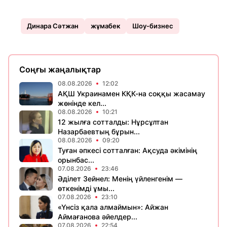
Динара Сәтжан
жұмабек
Шоу-бизнес
Соңғы жаңалықтар
08.08.2026
12:02
АҚШ Украинамен КҚК-на соққы жасамау
жөнінде кел...
08.08.2026
10:21
12 жылға сотталды: Нұрсұлтан
Назарбаевтың бұрын...
08.08.2026
09:20
Туған әпкесі сотталған: Ақсуда әкімінің
орынбас...
07.08.2026
23:46
Әділет Зейнел: Менің үйленгенім —
өткенімді ұмы...
07.08.2026
23:10
«Үнсіз қала алмаймын»: Айжан
Аймағанова әйелдер...
07.08.2026
22:54