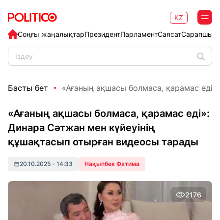
KZ
Соңғы жаңалықтар
Президент
Парламент
Саясат
Сарапшыл
Басты бет
«Ағаның ақшасы болмаса, қарамас еді»: 
«Ағаның ақшасы болмаса, қарамас еді»:
Динара Сәтжан мен күйеуінің
құшақтасып отырған видеосы тарады
20.10.2025
•
14:33
Нақыпбек Фатима
2176