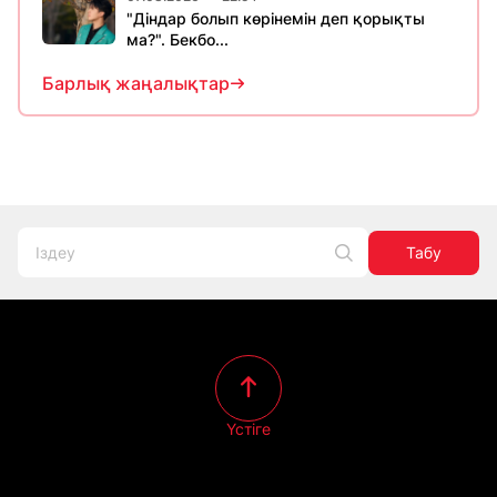
"Діндар болып көрінемін деп қорықты
ма?". Бекбо...
Барлық жаңалықтар
Табу
Үстіге