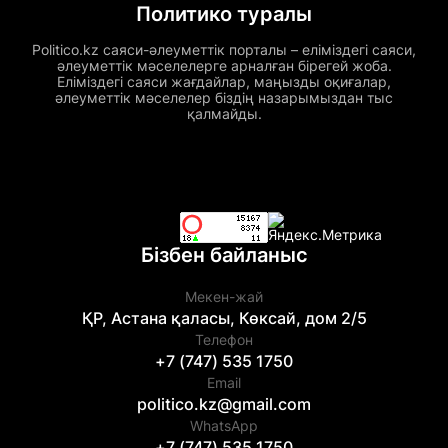
Политико туралы
Politico.kz саяси-әлеуметтік порталы – еліміздегі саяси,
әлеуметтік мәселелерге арналған бірегей жоба.
Еліміздегі саяси жағдайлар, маңызды оқиғалар,
әлеуметтік мәселелер біздің назарымыздан тыс
қалмайды.
Бізбен байланыс
Мекен-жай
ҚР, Астана қаласы, Көксай, дом 2/5
Телефон
+7 (747) 535 1750
Email
politico.kz@gmail.com
WhatsApp
+7 (747) 535 1750