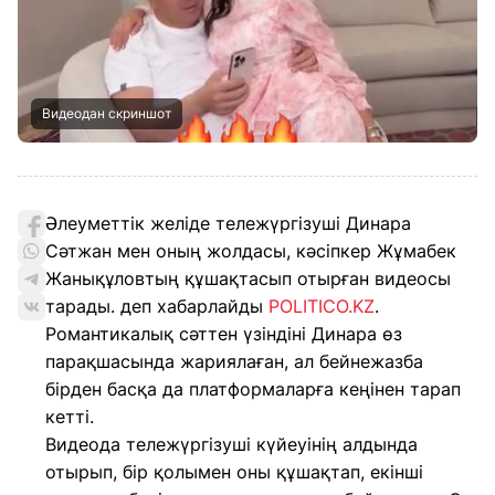
Видеодан скриншот
Әлеуметтік желіде тележүргізуші Динара
Сәтжан мен оның жолдасы, кәсіпкер Жұмабек
Жанықұловтың құшақтасып отырған видеосы
тарады. деп хабарлайды
POLITICO.KZ
.
Романтикалық сәттен үзіндіні Динара өз
парақшасында жариялаған, ал бейнежазба
бірден басқа да платформаларға кеңінен тарап
кетті.
Видеода тележүргізуші күйеуінің алдында
отырып, бір қолымен оны құшақтап, екінші