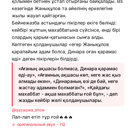
қолымен бетінен ұстап отырғаны байқалады. Өз
кезегінде Жанықұлов та әйелінің еркелегіне
жылы жауап қайтарған.
Бейнежазба астындағы пікірлер екіге бөлінді:
кейбірі жұптың махаббатына сүйсінсе, енді бірі
олардың қарым-қатынасын сынға алды.
Көптеген қолданушылар «егер Жанықұлов
қарапайым адам болса, Динара оған қарамас
еді» деген пікірлерін білдірді.
«Ағаның ақшасы болмаса, Динара қарамас
еді-ау», «Ағамның ақшасы көп, неге жас қыз
алмады екен», «Динараның өзі де бай, неге
жастау адаммен болмаған?», «Қайдағы
махаббат - ақша махаббаты ғой бұл», - деп
жазды кейбір желі қолданушылары.
@qazaqwa_show
Лап-лап етіп тұр ғой🔥🔥🔥
♬ оригинальный звук - YQ