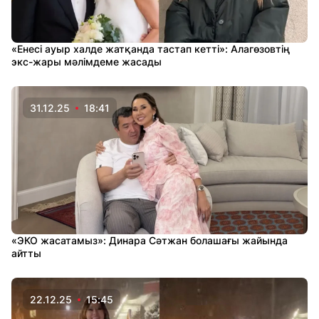
«Енесі ауыр халде жатқанда тастап кетті»: Алагөзовтің
экс-жары мәлімдеме жасады
31.12.25
18:41
«ЭКО жасатамыз»: Динара Сәтжан болашағы жайында
айтты
22.12.25
15:45