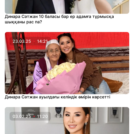
Динара Сәтжан 10 баласы бар ер адамға тұрмысқа
шыққаны рас па?
23.03.25
14:21
Динара Сәтжан ауылдағы келіндік өмірін көрсетті
03.02.25
11:20