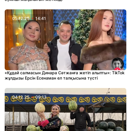
05.12.25
14:41
«Құдай салмасын Динара Сәтжанға жетіп алыпты»: TikTok
жұлдызы Ерсін Есенаман ел талқысына түсті
04.12.25
09:13