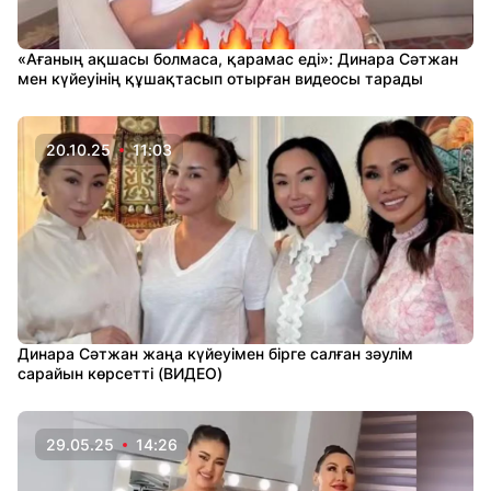
«Ағаның ақшасы болмаса, қарамас еді»: Динара Сәтжан
мен күйеуінің құшақтасып отырған видеосы тарады
20.10.25
11:03
Динара Сәтжан жаңа күйеуімен бірге салған зәулім
сарайын көрсетті (ВИДЕО)
29.05.25
14:26