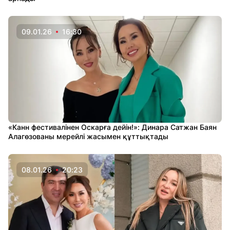
09.01.26
16:30
«Канн фестивалінен Оскарға дейін!»: Динара Сатжан Баян
Алагөзованы мерейлі жасымен құттықтады
08.01.26
20:23