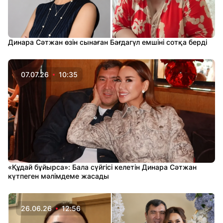
Динара Сәтжан өзін сынаған Бағдагүл емшіні сотқа берді
07.07.26
10:35
«Құдай бұйырса»: Бала сүйгісі келетін Динара Сәтжан
күтпеген мәлімдеме жасады
26.06.26
12:56