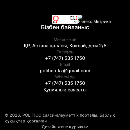
Бізбен байланыс
Мекен-жай
ҚР, Астана қаласы, Көксай, дом 2/5
Телефон
+7 (747) 535 1750
Email
politico.kz@gmail.com
WhatsApp
+7 (747) 535 1750
Құпиялық саясаты
© 2026. POLITICO саяси-әлеуметтік порталы. Барлық
құқықтар қорғалған
Дизайн және құрылым