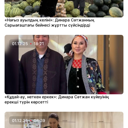
«Нағыз ауылдың келіні»: Динара Сәтжанның
Сарыағаштағы бейнесі жұртты сүйсіндірді
01.12.25
18:21
«Құдай-ау, неткен еркек»: Динара Сәтжан күйеуінің
ерекші түрін көрсетті
01.12.25
08:39