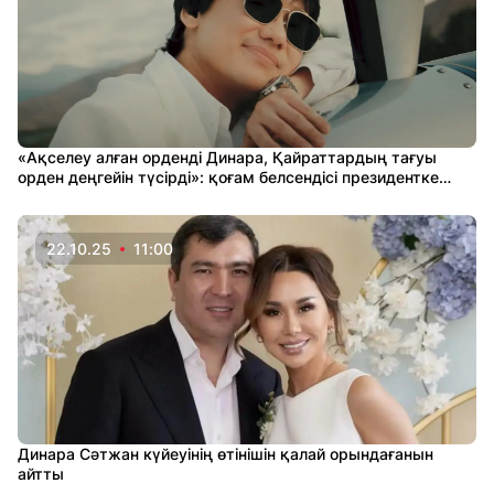
«Ақселеу алған орденді Динара, Қайраттардың тағуы
орден деңгейін түсірді»: қоғам белсендісі президентке
назын айтты
22.10.25
11:00
Динара Сәтжан күйеуінің өтінішін қалай орындағанын
айтты