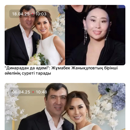
18.04.25
10:03
"Динарадан да әдемі": Жұмабек Жанықұловтың бірінші
әйелінің суреті тарады
06.04.25
10:48