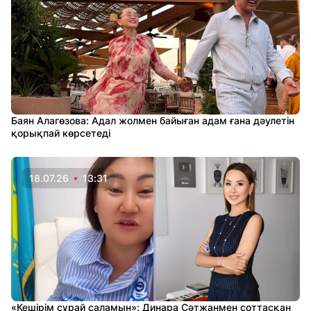
Баян Алагөзова: Адал жолмен байыған адам ғана дәулетін
қорықпай көрсетеді
18.07.26
13:31
«Кешірім сұрай саламын»: Динара Сәтжанмен соттасқан