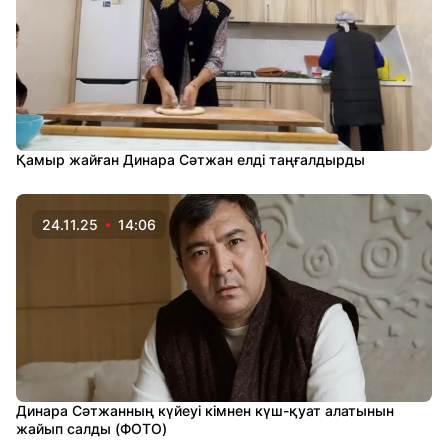
Қамыр жайған Динара Сәтжан елді таңғалдырды
24.11.25
14:06
Динара Сәтжанның күйеуі кімнен күш-қуат алатынын
жайып салды (ФОТО)