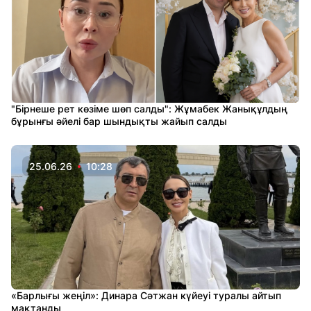
"Бірнеше рет көзіме шөп салды": Жұмабек Жанықұлдың
бұрынғы әйелі бар шындықты жайып салды
25.06.26
10:28
«Барлығы жеңіл»: Динара Сәтжан күйеуі туралы айтып
мақтанды