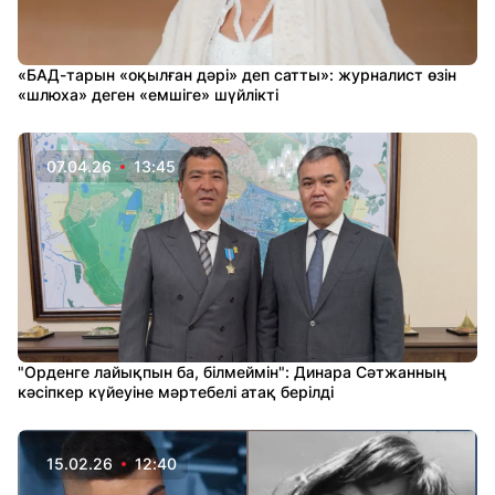
«БАД-тарын «оқылған дәрі» деп сатты»: журналист өзін
«шлюха» деген «емшіге» шүйлікті
07.04.26
13:45
"Орденге лайықпын ба, білмеймін": Динара Сәтжанның
кәсіпкер күйеуіне мәртебелі атақ берілді
15.02.26
12:40