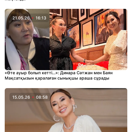
21.05.26
16:13
«Өте ауыр болып кетті…»: Динара Сәтжан мен Баян
Мақсатқызын қаралаған сынықшы араша сұрады
15.05.26
08:58