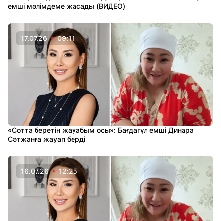
емші мәлімдеме жасады (ВИДЕО)
17.07.26
09:11
«Сотта беретін жауабым осы»: Бағдагүл емші Динара
Сәтжанға жауап берді
16.07.26
12:25