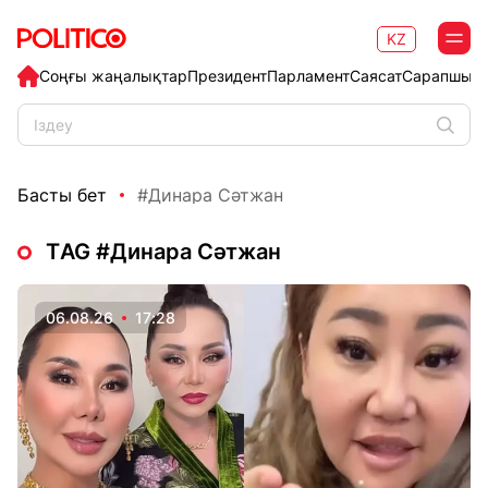
KZ
Соңғы жаңалықтар
Президент
Парламент
Саясат
Сарапшыл
Басты бет
#Динара Сәтжан
ТAG #Динара Сәтжан
06.08.26
17:28