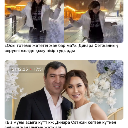
«Осы тәтеме жететін жан бар ма?»: Динара Сәтжанның
серуені желіде қызу пікір тудырды
21.12.25
17:51
«Біз мұны асыға күттік»: Динара Сәтжан көптен күткен
сүйінші жаңалығын жеткізді