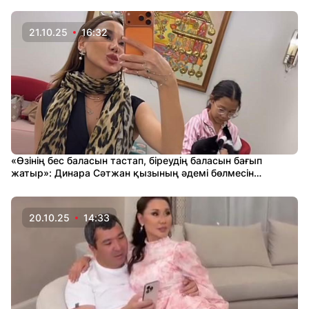
21.10.25
16:32
«Өзінің бес баласын тастап, біреудің баласын бағып
жатыр»: Динара Сәтжан қызының әдемі бөлмесін
көрсетті, жұрт күйеуін сынады
20.10.25
14:33