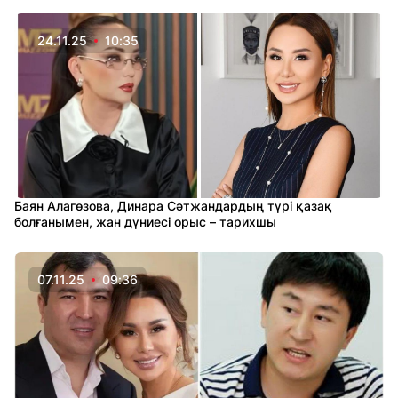
24.11.25
10:35
Баян Алагөзова, Динара Сәтжандардың түрі қазақ
болғанымен, жан дүниесі орыс – тарихшы
07.11.25
09:36