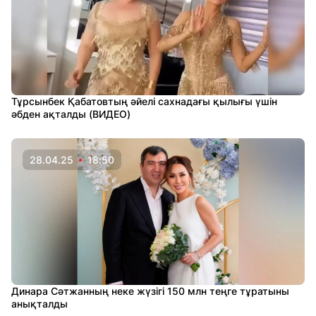
Тұрсынбек Қабатовтың әйелі cахнадағы қылығы үшін
әбден ақталды (ВИДЕО)
28.04.25
18:50
Динара Сәтжанның неке жүзігі 150 млн теңге тұратыны
анықталды