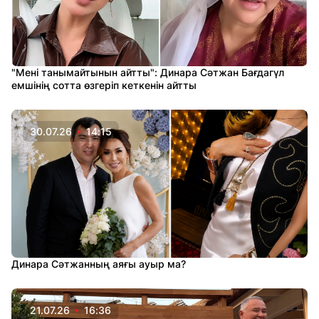
"Мені танымайтынын айтты": Динара Сәтжан Бағдагүл
емшінің сотта өзгеріп кеткенін айтты
30.07.26
14:15
Динара Сәтжанның аяғы ауыр ма?
21.07.26
16:36