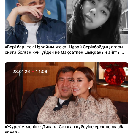
«Бәрі бар, тек Нұрайым жоқ»: Нұрай Серікбайдың ағасы
оқиға болған күні үйден не мақсатпен шыққанын айтты
(ВИДЕО)
28.01.26
14:06
«Жүрегім менің»: Динара Сәтжан күйеуіне ерекше жазба
арнады