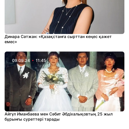
Динара Сәтжан: «Қазақстанға сырттан кеңес қажет
емес»
09.09.24
11:45
Айгүл Иманбаева мен Сәбит Әбдіхалықовтың 25 жыл
бұрынғы суреттері тарады