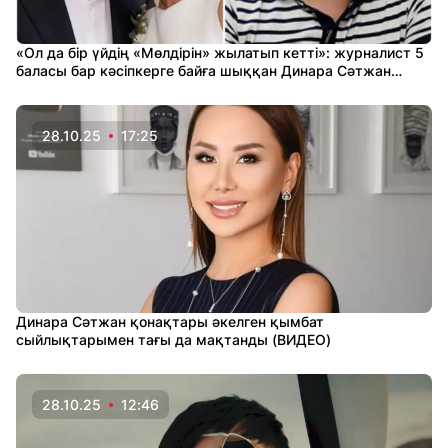
«Ол да бір үйдің «Мөлдірін» жылатып кетті»: журналист 5
баласы бар кәсіпкерге байға шыққан Динара Сәтжан
туралы айтты
28.10.25
17:25
Динара Сәтжан қонақтары әкелген қымбат
сыйлықтарымен тағы да мақтанды (ВИДЕО)
28.10.25
12:46