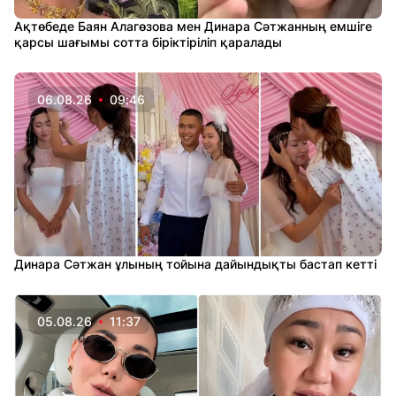
Ақтөбеде Баян Алагөзова мен Динара Сәтжанның емшіге
қарсы шағымы сотта біріктіріліп қаралады
06.08.26
09:46
Динара Сәтжан ұлының тойына дайындықты бастап кетті
05.08.26
11:37