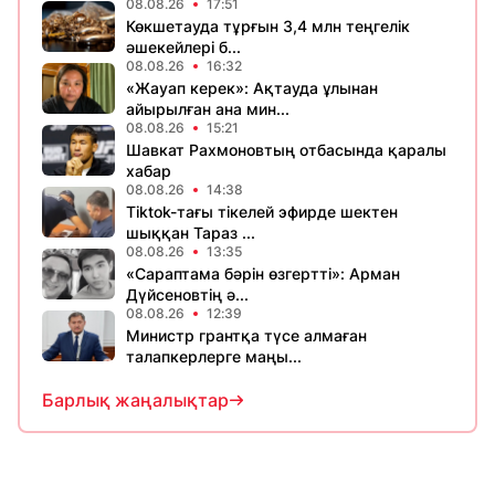
08.08.26
17:51
Көкшетауда тұрғын 3,4 млн теңгелік
әшекейлері б...
08.08.26
16:32
«Жауап керек»: Ақтауда ұлынан
айырылған ана мин...
08.08.26
15:21
Шавкат Рахмоновтың отбасында қаралы
хабар
08.08.26
14:38
Tiktok-тағы тікелей эфирде шектен
шыққан Тараз ...
08.08.26
13:35
«Сараптама бәрін өзгертті»: Арман
Дүйсеновтің ә...
08.08.26
12:39
Министр грантқа түсе алмаған
талапкерлерге маңы...
Барлық жаңалықтар