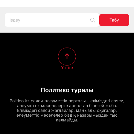
Табу
Үстіге
Политико туралы
Politico.kz саяси-әлеуметтік порталы – еліміздегі саяси,
әлеуметтік мәселелерге арналған бірегей жоба.
Еліміздегі саяси жағдайлар, маңызды оқиғалар,
әлеуметтік мәселелер біздің назарымыздан тыс
қалмайды.