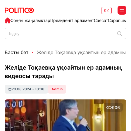
KZ
Соңғы жаңалықтар
Президент
Парламент
Саясат
Сарапшыл
Басты бет
Желіде Тоқаевқа ұқсайтын ер адамның
Желіде Тоқаевқа ұқсайтын ер адамның
видеосы тарады
20.08.2024
•
10:38
Admin
906