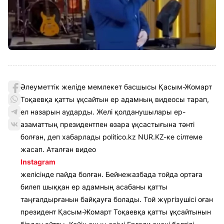
Әлеуметтік желіде мемлекет басшысы Қасым-Жомарт
Тоқаевқа қатты ұқсайтын ер адамның видеосы тарап,
ел назарын аударды. Желі қолданушылары ер-
азаматтың президентпен өзара ұқсастығына тәнті
болған, деп хабарлады politico.kz NUR.KZ-ке сілтеме
жасап. Аталған видео
Instagram
желісінде пайда болған. Бейнежазбада тойда ортаға
билеп шыққан ер адамның асабаны қатты
таңғалдырғанын байқауға болады. Той жүргізушісі оған
президент Қасым-Жомарт Тоқаевқа қатты ұқсайтынын