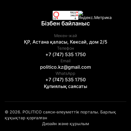
Бізбен байланыс
Мекен-жай
ҚР, Астана қаласы, Көксай, дом 2/5
Телефон
+7 (747) 535 1750
Email
politico.kz@gmail.com
WhatsApp
+7 (747) 535 1750
Құпиялық саясаты
© 2026. POLITICO саяси-әлеуметтік порталы. Барлық
құқықтар қорғалған
Дизайн және құрылым