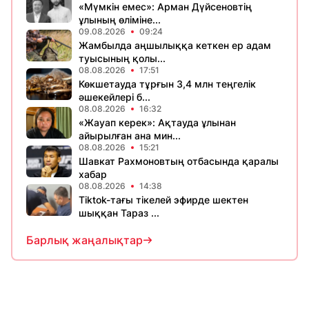
«Мүмкін емес»: Арман Дүйсеновтің
ұлының өліміне...
09.08.2026
09:24
Жамбылда аңшылыққа кеткен ер адам
туысының қолы...
08.08.2026
17:51
Көкшетауда тұрғын 3,4 млн теңгелік
әшекейлері б...
08.08.2026
16:32
«Жауап керек»: Ақтауда ұлынан
айырылған ана мин...
08.08.2026
15:21
Шавкат Рахмоновтың отбасында қаралы
хабар
08.08.2026
14:38
Tiktok-тағы тікелей эфирде шектен
шыққан Тараз ...
Барлық жаңалықтар