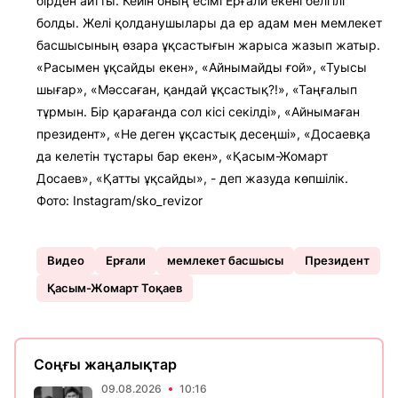
бірден айтты. Кейін оның есімі Ерғали екені белгілі
болды. Желі қолданушылары да ер адам мен мемлекет
басшысының өзара ұқсастығын жарыса жазып жатыр.
«Расымен ұқсайды екен», «Айнымайды ғой», «Туысы
шығар», «Мәссаған, қандай ұқсастық?!», «Таңғалып
тұрмын. Бір қарағанда сол кісі секілді», «Айнымаған
президент», «Не деген ұқсастық десеңші», «Досаевқа
да келетін тұстары бар екен», «Қасым-Жомарт
Досаев», «Қатты ұқсайды», - деп жазуда көпшілік.
Фото: Instagram/sko_revizor
Видео
Ерғали
мемлекет басшысы
Президент
Қасым-Жомарт Тоқаев
Соңғы жаңалықтар
09.08.2026
10:16