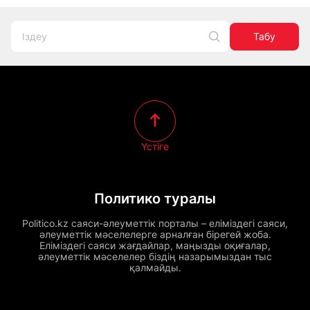
Табу
Үстіге
Политико туралы
Politico.kz саяси-әлеуметтік порталы – еліміздегі саяси,
әлеуметтік мәселелерге арналған бірегей жоба.
Еліміздегі саяси жағдайлар, маңызды оқиғалар,
әлеуметтік мәселелер біздің назарымыздан тыс
қалмайды.