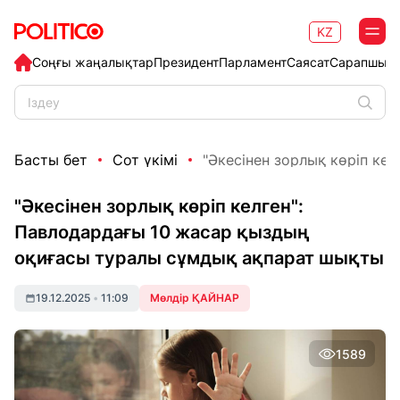
KZ
Соңғы жаңалықтар
Президент
Парламент
Саясат
Сарапшыл
Басты бет
Сот үкімі
"Әкесінен зорлық көріп келг
"Әкесінен зорлық көріп келген":
Павлодардағы 10 жасар қыздың
оқиғасы туралы сұмдық ақпарат шықты
19.12.2025
•
11:09
Мөлдір ҚАЙНАР
1589