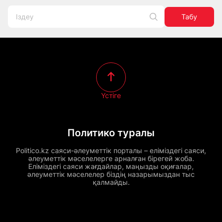
Табу
Үстіге
Политико туралы
Politico.kz саяси-әлеуметтік порталы – еліміздегі саяси,
әлеуметтік мәселелерге арналған бірегей жоба.
Еліміздегі саяси жағдайлар, маңызды оқиғалар,
әлеуметтік мәселелер біздің назарымыздан тыс
қалмайды.