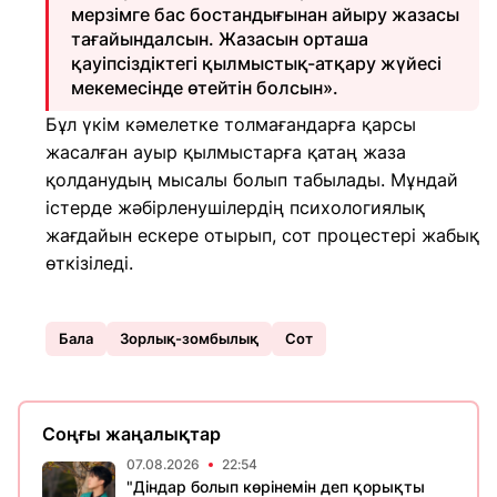
мерзімге бас бостандығынан айыру жазасы
тағайындалсын. Жазасын орташа
қауіпсіздіктегі қылмыстық-атқару жүйесі
мекемесінде өтейтін болсын».
Бұл үкім кәмелетке толмағандарға қарсы
жасалған ауыр қылмыстарға қатаң жаза
қолданудың мысалы болып табылады. Мұндай
істерде жәбірленушілердің психологиялық
жағдайын ескере отырып, сот процестері жабық
өткізіледі.
Бала
Зорлық-зомбылық
Сот
Соңғы жаңалықтар
07.08.2026
22:54
"Діндар болып көрінемін деп қорықты