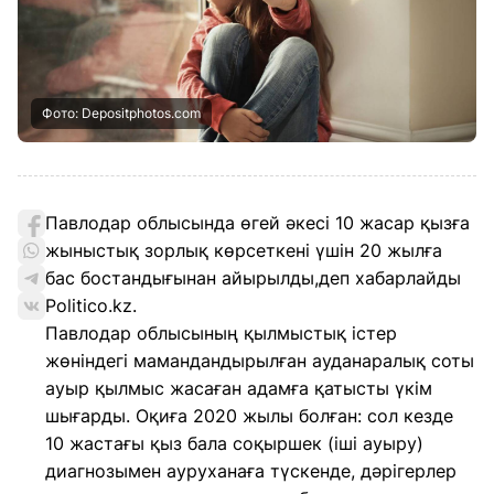
Фото: Depositphotos.com
Павлодар облысында өгей әкесі 10 жасар қызға
жыныстық зорлық көрсеткені үшін 20 жылға
бас бостандығынан айырылды,деп хабарлайды
Politico.kz.
Павлодар облысының қылмыстық істер
жөніндегі мамандандырылған ауданаралық соты
ауыр қылмыс жасаған адамға қатысты үкім
шығарды. Оқиға 2020 жылы болған: сол кезде
10 жастағы қыз бала соқыршек (іші ауыру)
диагнозымен ауруханаға түскенде, дәрігерлер