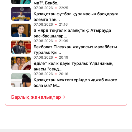
ма?". Бекбо...
07.08.2026
22:25
Қазақстан футбол құрамасын басқаруға
әлемге тан...
07.08.2026
21:16
6 млрд теңгелік алаяқтық: Атырауда
экс-басшылар...
07.08.2026
21:09
Бекболат Тілеухан жауапсыз махаббаты
туралы: Қы...
07.08.2026
20:19
Әділет көлік дауы туралы: Ұлдананың
анасы "сенд...
07.08.2026
20:16
Қазақстан мектептерінде хиджаб киюге
бола ма? М...
Барлық жаңалықтар