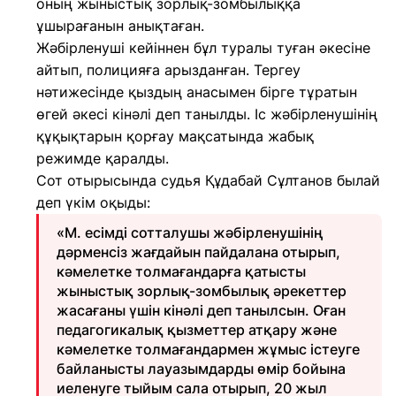
оның жыныстық зорлық-зомбылыққа
ұшырағанын анықтаған.
Жәбірленуші кейіннен бұл туралы туған әкесіне
айтып, полицияға арызданған. Тергеу
нәтижесінде қыздың анасымен бірге тұратын
өгей әкесі кінәлі деп танылды. Іс жәбірленушінің
құқықтарын қорғау мақсатында жабық
режимде қаралды.
Сот отырысында судья Құдабай Сұлтанов былай
деп үкім оқыды:
«М. есімді сотталушы жәбірленушінің
дәрменсіз жағдайын пайдалана отырып,
кәмелетке толмағандарға қатысты
жыныстық зорлық-зомбылық әрекеттер
жасағаны үшін кінәлі деп танылсын. Оған
педагогикалық қызметтер атқару және
кәмелетке толмағандармен жұмыс істеуге
байланысты лауазымдарды өмір бойына
иеленуге тыйым сала отырып, 20 жыл