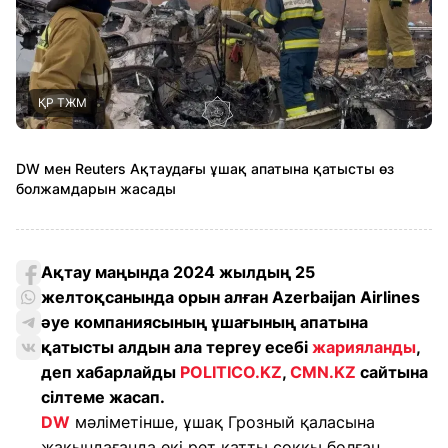
ҚР ТЖМ
DW мен Reuters Ақтаудағы ұшақ апатына қатысты өз
болжамдарын жасады
Ақтау маңында 2024 жылдың 25
желтоқсанында орын алған Azerbaijan Airlines
әуе компаниясының ұшағының апатына
қатысты алдын ала тергеу есебі
жарияланды
,
деп хабарлайды
POLITICO.KZ
,
CMN.KZ
сайтына
сілтеме жасап.
DW
мәліметінше, ұшақ Грозный қаласына
жақындағанда екі рет қатты соққы болған.