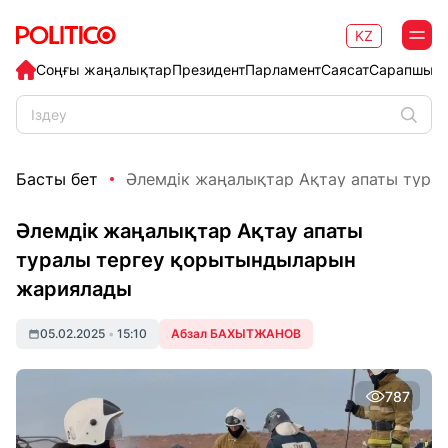
KZ
Соңғы жаңалықтар
Президент
Парламент
Саясат
Сарапшыл
Басты бет
Әлемдік жаңалықтар Ақтау апаты туралы
Әлемдік жаңалықтар Ақтау апаты
туралы тергеу қорытындыларын
жариялады
05.02.2025
•
15:10
Абзал БАХЫТЖАНОВ
787