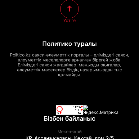
Үстіге
Политико туралы
Politico.kz саяси-әлеуметтік порталы – еліміздегі саяси,
әлеуметтік мәселелерге арналған бірегей жоба.
Еліміздегі саяси жағдайлар, маңызды оқиғалар,
әлеуметтік мәселелер біздің назарымыздан тыс
қалмайды.
Бізбен байланыс
Мекен-жай
ҚР, Астана қаласы, Көксай, дом 2/5