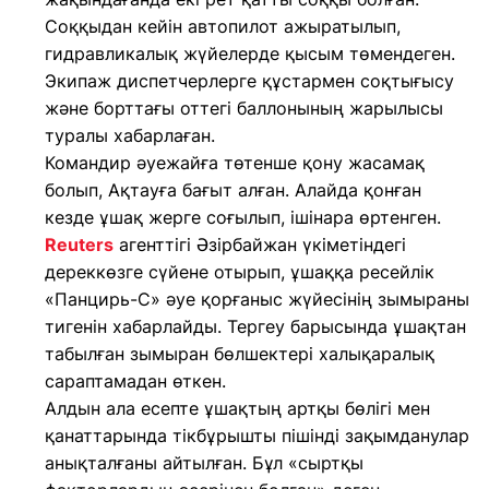
Соққыдан кейін автопилот ажыратылып,
гидравликалық жүйелерде қысым төмендеген.
Экипаж диспетчерлерге құстармен соқтығысу
және борттағы оттегі баллонының жарылысы
туралы хабарлаған.
Командир әуежайға төтенше қону жасамақ
болып, Ақтауға бағыт алған. Алайда қонған
кезде ұшақ жерге соғылып, ішінара өртенген.
Reuters
агенттігі Әзірбайжан үкіметіндегі
дереккөзге сүйене отырып, ұшаққа ресейлік
«Панцирь-С» әуе қорғаныс жүйесінің зымыраны
тигенін хабарлайды. Тергеу барысында ұшақтан
табылған зымыран бөлшектері халықаралық
сараптамадан өткен.
Алдын ала есепте ұшақтың артқы бөлігі мен
қанаттарында тікбұрышты пішінді зақымданулар
анықталғаны айтылған. Бұл «сыртқы