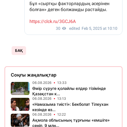
БАҚ
Соңғы жаңалықтар
06.08.2026
13:33
Өмір сүруге қолайлы елдер тізімінде
Қазақстан к...
06.08.2026
13:13
«Намазыма тиісті»: Бекболат Тілеухан
кезінде өз...
06.08.2026
12:22
Ақмола облысының тұрғыны «емшіге»
сеніп, 9 млн...