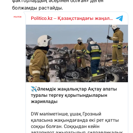
факторлардың әсерінен болған» деген
болжамды растайды.