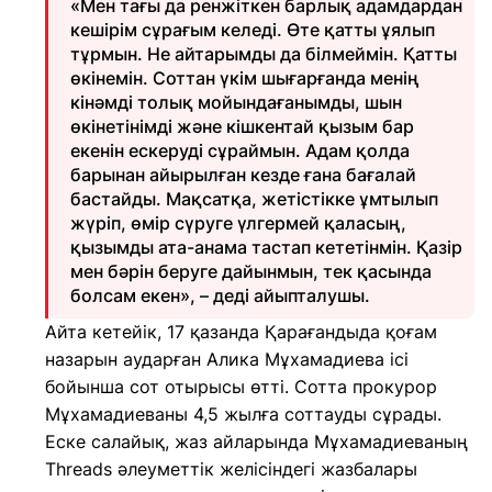
«Мен тағы да ренжіткен барлық адамдардан
кешірім сұрағым келеді. Өте қатты ұялып
тұрмын. Не айтарымды да білмеймін. Қатты
өкінемін. Соттан үкім шығарғанда менің
кінәмді толық мойындағанымды, шын
өкінетінімді және кішкентай қызым бар
екенін ескеруді сұраймын. Адам қолда
барынан айырылған кезде ғана бағалай
бастайды. Мақсатқа, жетістікке ұмтылып
жүріп, өмір сүруге үлгермей қаласың,
қызымды ата-анама тастап кететінмін. Қазір
мен бәрін беруге дайынмын, тек қасында
болсам екен», – деді айыпталушы.
Айта кетейік, 17 қазанда Қарағандыда қоғам
назарын аударған Алика Мұхамадиева ісі
бойынша сот отырысы өтті. Сотта прокурор
Мұхамадиеваны 4,5 жылға соттауды сұрады.
Еске салайық, жаз айларында Мұхамадиеваның
Threads әлеуметтік желісіндегі жазбалары