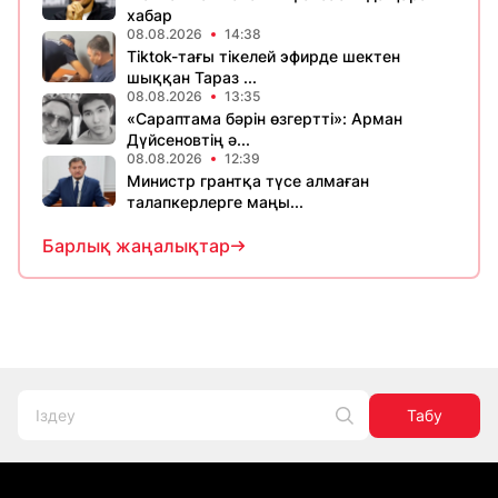
хабар
08.08.2026
14:38
Tiktok-тағы тікелей эфирде шектен
шыққан Тараз ...
08.08.2026
13:35
«Сараптама бәрін өзгертті»: Арман
Дүйсеновтің ә...
08.08.2026
12:39
Министр грантқа түсе алмаған
талапкерлерге маңы...
Барлық жаңалықтар
Табу