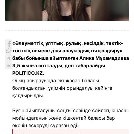
«Әлеуметтiк, ұлттық, рулық, нәсiлдiк, тектік-
топтық немесе дiни алауыздықты қоздыру»
бабы бойынша айыпталған Алика Мұхамадиева
3,5 жылға сотталды, деп хабарлайды
POLITICO.KZ.
Оның асырауында екі жасар баласы
болғандықтан, үкімнің орындалуы кейінге
қалдырылды.
Бүгін айыпталушы соңғы сөзінде сөйлеп, кінәсін
мойындағанын және кішкентай баласы бар
екенін ескеруді сұраған еді.