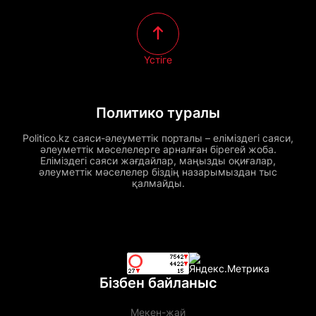
Үстіге
Политико туралы
Politico.kz саяси-әлеуметтік порталы – еліміздегі саяси,
әлеуметтік мәселелерге арналған бірегей жоба.
Еліміздегі саяси жағдайлар, маңызды оқиғалар,
әлеуметтік мәселелер біздің назарымыздан тыс
қалмайды.
Бізбен байланыс
Мекен-жай