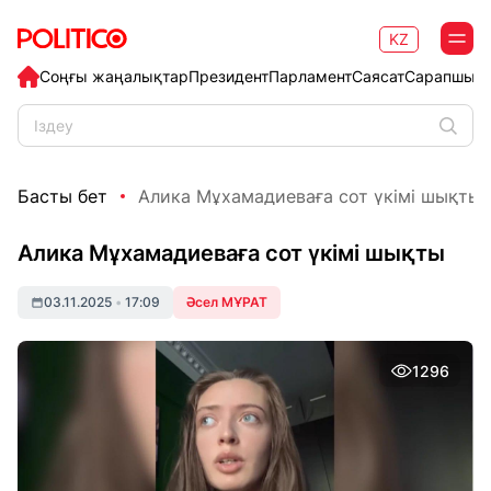
KZ
Соңғы жаңалықтар
Президент
Парламент
Саясат
Сарапшыл
Басты бет
Алика Мұхамадиеваға сот үкімі шықты
Алика Мұхамадиеваға сот үкімі шықты
03.11.2025
•
17:09
Әсел МҰРАТ
1296