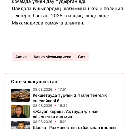
қоғамда үлкен дау тудырған еді.
Пайдаланушылардың шағымынан кейін полиция
тексеріс бастап, 2025 жылдың шілдесінде
Мұхамадиева қамауға алынған.
Алика
Алика Мұхамадиева
Сот
Соңғы жаңалықтар
08.08.2026
17:51
Көкшетауда тұрғын 3,4 млн теңгелік
әшекейлері б...
08.08.2026
16:32
«Жауап керек»: Ақтауда ұлынан
айырылған ана мин...
08.08.2026
15:21
Шавкат Рахмоновтың отбасында қаралы