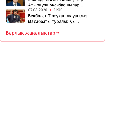
Атырауда экс-басшылар...
07.08.2026
21:09
Бекболат Тілеухан жауапсыз
махаббаты туралы: Қы...
Барлық жаңалықтар