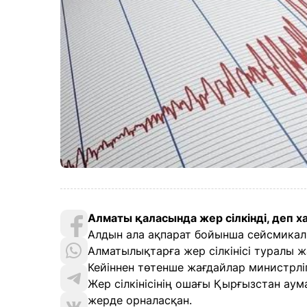
Алматы қаласында жер сілкінді, деп х
Алдын ала ақпарат бойынша сейсмикал
Алматылықтарға жер сілкінісі туралы ж
Кейіннен төтенше жағдайлар министрліг
Жер сілкінісінің ошағы Қырғызстан ау
жерде орналасқан.