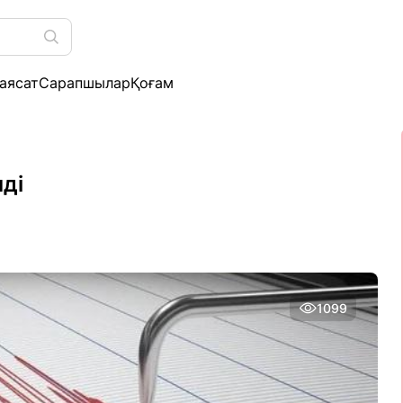
аясат
Сарапшылар
Қоғам
і
нді
1099