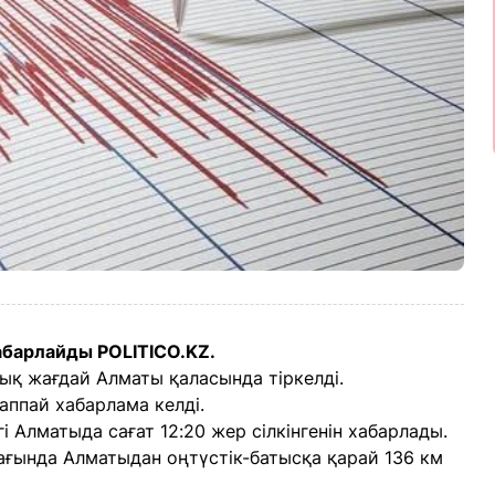
абарлайды POLITICO.KZ.
ық жағдай Алматы қаласында тіркелді.
аппай хабарлама келді.
і Алматыда сағат 12:20 жер сілкінгенін хабарлады.
мағында Алматыдан оңтүстік-батысқа қарай 136 км