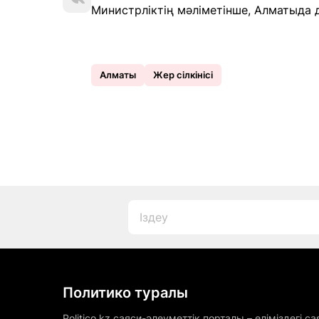
Министрліктің мәліметінше, Алматыда д
Алматы
Жер сілкінісі
Политико туралы
Politico.kz саяси-әлеуметтік порталы – еліміздегі са