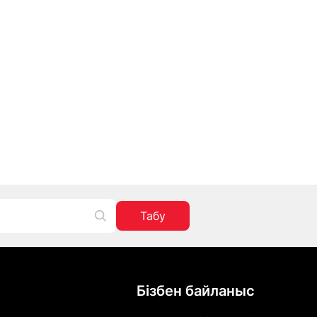
Табу
Бізбен байланыс