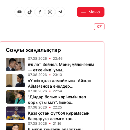
Меню
KZ
Соңғы жаңалықтар
07.08.2026
23:46
Әділет Зейнел: Менің үйленгенім
— өткенімді ұмы...
07.08.2026
23:10
«Үнсіз қала алмаймын»: Айжан
Аймағанова әйелдер...
07.08.2026
22:54
"Діндар болып көрінемін деп
қорықты ма?". Бекбо...
07.08.2026
22:25
Қазақстан футбол құрамасын
басқаруға әлемге тан...
07.08.2026
21:16
6 млрд теңгелік алаяқтық: