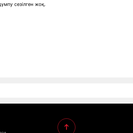
үмпу сезілген жоқ.
яси,