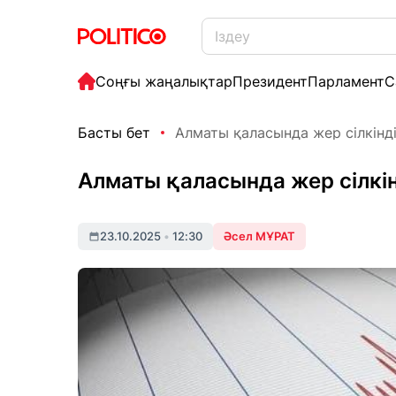
Соңғы жаңалықтар
Президент
Парламент
С
Басты бет
Алматы қаласында жер сілкінд
Алматы қаласында жер сілкі
23.10.2025
•
12:30
Әсел МҰРАТ