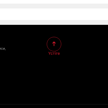
яси,
Үстіге