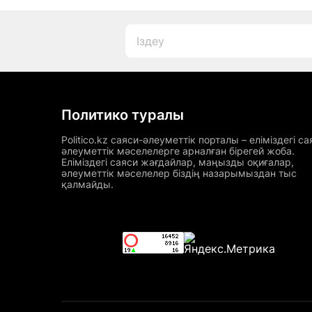
Политико туралы
Politico.kz саяси-әлеуметтік порталы – еліміздегі са
әлеуметтік мәселелерге арналған бірегей жоба.
Еліміздегі саяси жағдайлар, маңызды оқиғалар,
әлеуметтік мәселелер біздің назарымыздан тыс
қалмайды.