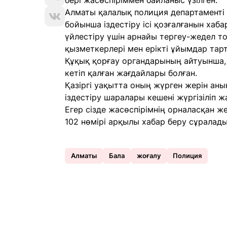
бері жасөспіріммен байланыс үзілген.
Алматы қалалық полиция департаменті 
бойынша іздестіру ісі қозғалғанын хаб
үйлестіру үшін арнайы тергеу-жедел то
қызметкерлері мен ерікті ұйымдар тар
Құқық қорғау органдарының айтуынша, б
кетіп қалған жағдайлары болған.
Қазіргі уақытта оның жүрген жерін аны
іздестіру шаралары кешені жүргізіліп 
Егер сізде жасөспірімнің орналасқан ж
102 нөмірі арқылы хабар беру сұралады
Алматы
Бала
жоғалу
Полиция