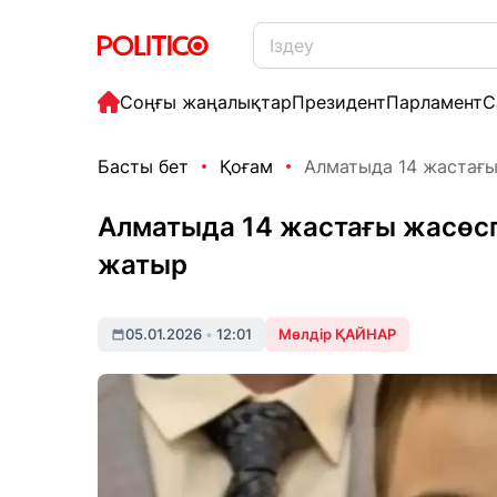
Соңғы жаңалықтар
Президент
Парламент
С
Басты бет
Қоғам
Алматыда 14 жастағы ж
Алматыда 14 жастағы жасөспі
жатыр
05.01.2026
•
12:01
Мөлдір ҚАЙНАР