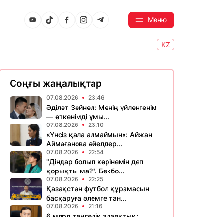
Меню
KZ
Соңғы жаңалықтар
07.08.2026
23:46
Әділет Зейнел: Менің үйленгенім
— өткенімді ұмы...
07.08.2026
23:10
«Үнсіз қала алмаймын»: Айжан
Аймағанова әйелдер...
07.08.2026
22:54
"Діндар болып көрінемін деп
қорықты ма?". Бекбо...
07.08.2026
22:25
Қазақстан футбол құрамасын
басқаруға әлемге тан...
07.08.2026
21:16
6 млрд теңгелік алаяқтық: