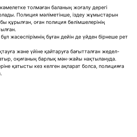
кәмелетке толмаған баланың жоғалу дерегі
арлады. Полиция мәліметінше, іздеу жұмыстарын
бы құрылған, оған полиция бөлімшелерінің
тылған.
ұл жасөспірімнің бұған дейін де үйден бірнеше рет
қтауға және үйіне қайтаруға бағытталған жедел-
жатыр, оқиғаның барлық мән-жайы нақтылануда.
еріне қатысты кез келген ақпарат болса, полицияға
.