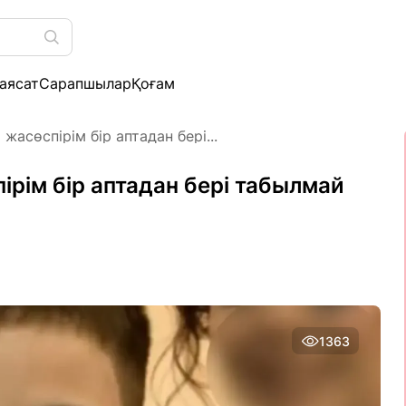
аясат
Сарапшылар
Қоғам
асөспірім бір аптадан бері...
рім бір аптадан бері табылмай
1363