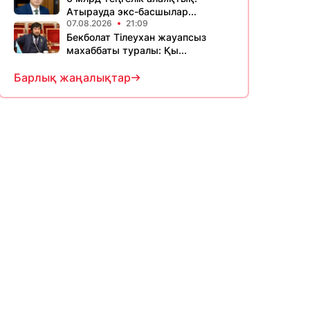
Атырауда экс-басшылар...
07.08.2026
21:09
Бекболат Тілеухан жауапсыз
махаббаты туралы: Қы...
Барлық жаңалықтар