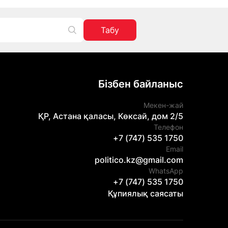
Табу
Бізбен байланыс
Мекен-жай
ҚР, Астана қаласы, Көксай, дом 2/5
Телефон
+7 (747) 535 1750
Email
politico.kz@gmail.com
WhatsApp
+7 (747) 535 1750
Құпиялық саясаты