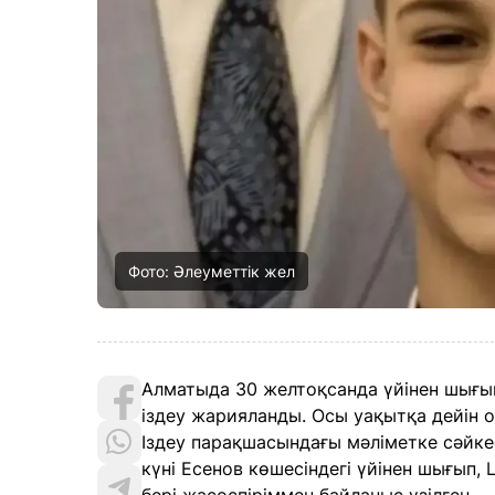
Фото: Әлеуметтік жел
Алматыда 30 желтоқсанда үйінен шығып
іздеу жарияланды. Осы уақытқа дейін о
Іздеу парақшасындағы мәліметке сәйке
күні Есенов көшесіндегі үйінен шығып,