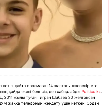
 кетіп, қайта оралмаған 14 жастағы жасөспірімге
ның қайда екені белгісіз, деп хабарлайды
Politico.kz
.
с, 2011 жылы туған Тигран Шибаев 30 желтоқсан
 ЦУМ жаққа телефонын жөндету үшін кеткен. Содан