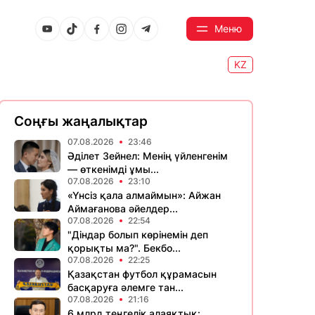
Меню
KZ
Соңғы жаңалықтар
07.08.2026
23:46
Әділет Зейнел: Менің үйленгенім
— өткенімді ұмы...
07.08.2026
23:10
«Үнсіз қала алмаймын»: Айжан
Аймағанова әйелдер...
07.08.2026
22:54
"Діндар болып көрінемін деп
қорықты ма?". Бекбо...
07.08.2026
22:25
Қазақстан футбол құрамасын
басқаруға әлемге тан...
07.08.2026
21:16
6 млрд теңгелік алаяқтық: