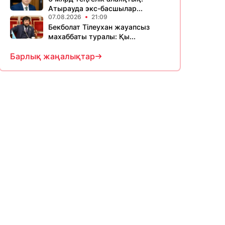
Атырауда экс-басшылар...
07.08.2026
21:09
Бекболат Тілеухан жауапсыз
махаббаты туралы: Қы...
Барлық жаңалықтар