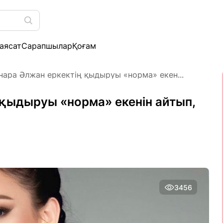
аясат
Сарапшылар
Қоғам
нара Әлжан еркектің қыдыруы «норма» екен...
 қыдыруы «норма» екенін айтып,
3456