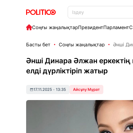
Соңғы жаңалықтар
Президент
Парламент
С
Басты бет
Соңғы жаңалықтар
Әнші Ди
Әнші Динара Әлжан еркектің
елді дүрліктіріп жатыр
17.11.2025
•
13:35
Айсұлу Мұрат