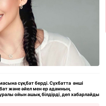
асына сұқбат берді. Сұхбатта әнші
бат және әйел мен ер адамның
ралы ойын ашық білдірді, деп хабарлайды