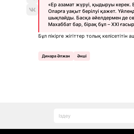
«Ер азамат жүруі, қыдыруы керек.
Оларға уақыт берілуі қажет. Үйлен
шықпайды. Басқа әйелдермен де сөй
Махаббат бар, бірақ бұл – XXI ғасыр
Бұл пікірге жігіттер толық келісетітін
Динара Әлжан
Әнші