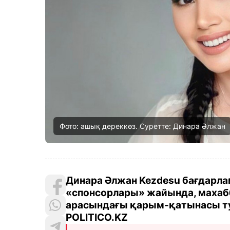
Фото: ашық дереккөз. Суретте: Динара Әлжан
Динара Әлжан Kezdesu бағдарлам
«спонсорлары» жайында, махаб
арасындағы қарым-қатынасы ту
POLITICO.KZ