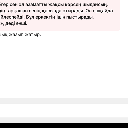
 Егер сен ол азаматты жақсы көрсең шыдайсың.
дің, әрқашан сенің қасында отырады. Ол ешқайда
леспейді. Бұл еркектің ішін пыстырады.
», деді әнші.
 ашық жазып жатыр.