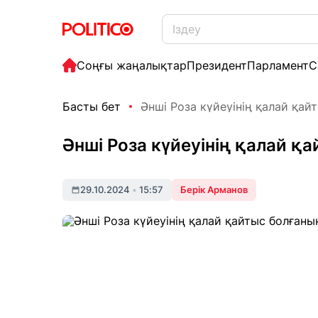
Соңғы жаңалықтар
Президент
Парламент
С
Басты бет
Әнші Роза күйеуінің қалай қайт
Әнші Роза күйеуінің қалай қ
29.10.2024
•
15:57
Берік Арманов