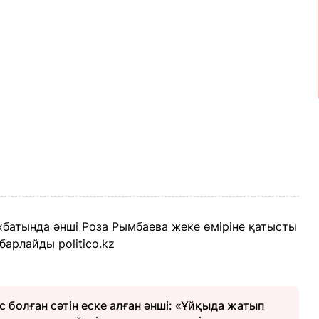
батында әнші Роза Рымбаева жеке өміріне қатысты
барлайды politico.kz
болған сәтін еске алған әнші: «Ұйқыда жатып