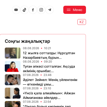
Меню
KZ
Соңғы жаңалықтар
08.08.2026
10:21
12 жылға сотталды: Нұрсұлтан
Назарбаевтың бұрын...
08.08.2026
09:20
Туған әпкесі сотталған: Ақсуда
әкімінің орынбас...
07.08.2026
23:46
Әділет Зейнел: Менің үйленгенім
— өткенімді ұмы...
07.08.2026
23:10
«Үнсіз қала алмаймын»: Айжан
Аймағанова әйелдер...
07.08.2026
22:54
"Діндар болып көрінемін деп