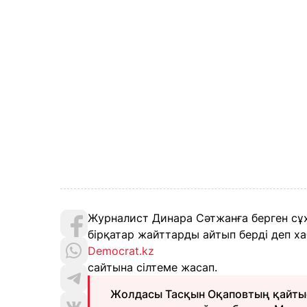
Журналист Динара Сәтжанға берген сұх
бірқатар жайттарды айтып берді деп ха
Democrat.kz
сайтына сілтеме жасап.
Жолдасы Тасқын Оқаповтың қайтыс 