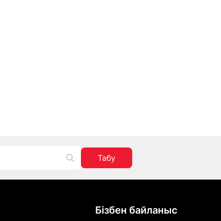
Табу
Бізбен байланыс