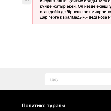
инсульт алып, қайтыс болды. Мен 
күйде жатыр екен. Ол кезде екінші
оған дейін де бірнеше рет микроинс
Дәрігерге қаралмады»,- деді Роза 
Политико туралы