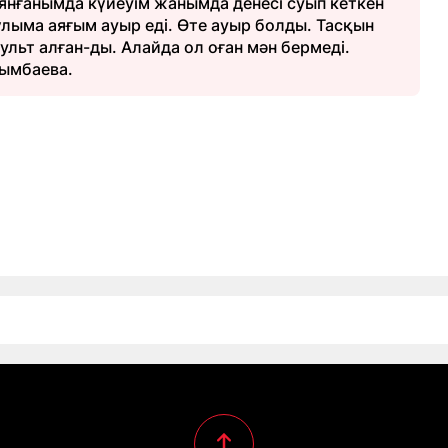
оянғанымда күйеуім жанымда денесі суып кеткен
 ұлыма аяғым ауыр еді. Өте ауыр болды. Тасқын
ульт алған-ды. Алайда ол оған мән бермеді.
Рымбаева.