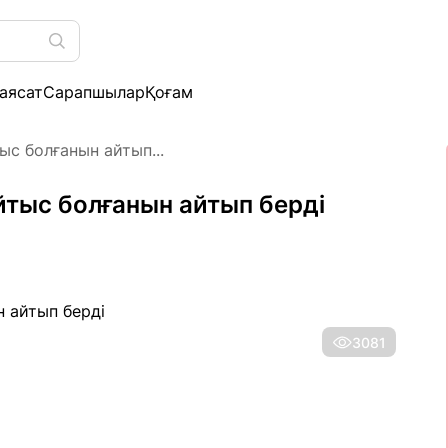
аясат
Сарапшылар
Қоғам
ыс болғанын айтып...
айтыс болғанын айтып берді
3081