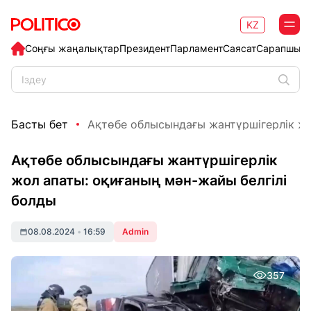
KZ
Соңғы жаңалықтар
Президент
Парламент
Саясат
Сарапшыл
Басты бет
Ақтөбе облысындағы жантүршігерлік жол
Ақтөбе облысындағы жантүршігерлік
жол апаты: оқиғаның мән-жайы белгілі
болды
08.08.2024
•
16:59
Admin
357