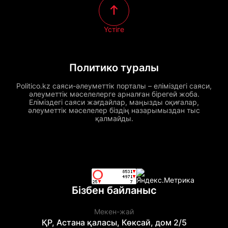
Үстіге
Политико туралы
Politico.kz саяси-әлеуметтік порталы – еліміздегі саяси,
әлеуметтік мәселелерге арналған бірегей жоба.
Еліміздегі саяси жағдайлар, маңызды оқиғалар,
әлеуметтік мәселелер біздің назарымыздан тыс
қалмайды.
Бізбен байланыс
Мекен-жай
ҚР, Астана қаласы, Көксай, дом 2/5