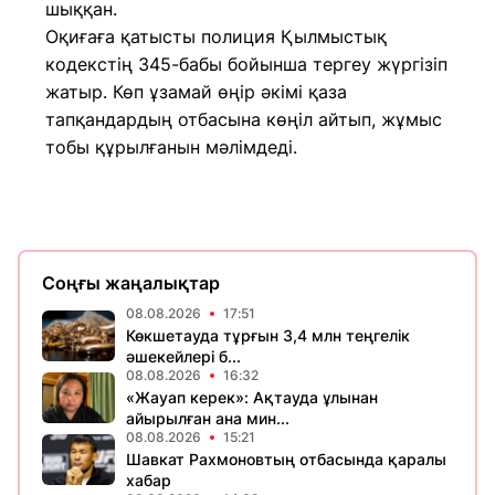
шыққан.
Оқиғаға қатысты полиция Қылмыстық
кодекстің 345-бабы бойынша тергеу жүргізіп
жатыр. Көп ұзамай өңір әкімі қаза
тапқандардың отбасына көңіл айтып, жұмыс
тобы құрылғанын мәлімдеді.
Соңғы жаңалықтар
08.08.2026
17:51
Көкшетауда тұрғын 3,4 млн теңгелік
әшекейлері б...
08.08.2026
16:32
«Жауап керек»: Ақтауда ұлынан
айырылған ана мин...
08.08.2026
15:21
Шавкат Рахмоновтың отбасында қаралы
хабар