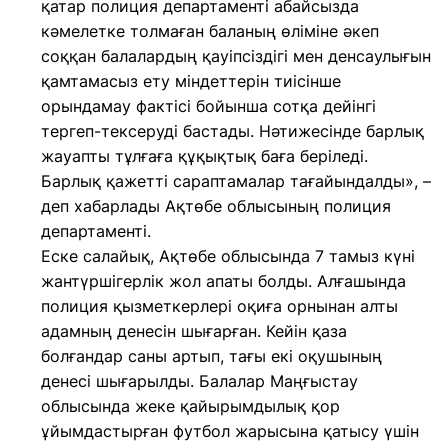
қатар полиция департаменті абайсызда
кәмелетке толмаған баланың өліміне әкеп
соққан балалардың қауіпсіздігі мен денсаулығын
қамтамасыз ету міндеттерін тиісінше
орындамау фактісі бойынша сотқа дейінгі
тергеп-тексеруді бастады. Нәтижесінде барлық
жауапты тұлғаға құқықтық баға беріледі.
Барлық қажетті сараптамалар тағайындалды», –
деп хабарлады Ақтөбе облысының полиция
департаменті.
Еске салайық, Ақтөбе облысында 7 тамыз күні
жантүршігерлік жол апаты болды. Алғашында
полиция қызметкерлері оқиға орнынан алты
адамның денесін шығарған. Кейін қаза
болғандар саны артып, тағы екі оқушының
денесі шығарылды. Балалар Маңғыстау
облысында жеке қайырымдылық қор
ұйымдастырған футбол жарысына қатысу үшін