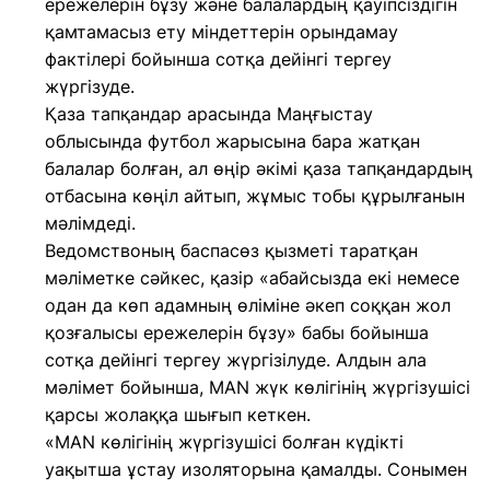
ережелерін бұзу және балалардың қауіпсіздігін
қамтамасыз ету міндеттерін орындамау
фактілері бойынша сотқа дейінгі тергеу
жүргізуде.
Қаза тапқандар арасында Маңғыстау
облысында футбол жарысына бара жатқан
балалар болған, ал өңір әкімі қаза тапқандардың
отбасына көңіл айтып, жұмыс тобы құрылғанын
мәлімдеді.
Ведомствоның баспасөз қызметі таратқан
мәліметке сәйкес, қазір «абайсызда екі немесе
одан да көп адамның өліміне әкеп соққан жол
қозғалысы ережелерін бұзу» бабы бойынша
сотқа дейінгі тергеу жүргізілуде. Алдын ала
мәлімет бойынша, MAN жүк көлігінің жүргізушісі
қарсы жолаққа шығып кеткен.
«MAN көлігінің жүргізушісі болған күдікті
уақытша ұстау изоляторына қамалды. Сонымен