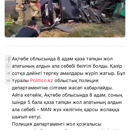
Ақтөбе облысында 8 адам қаза тапқан жол
апатының алдын ала себебі белгілі болды. Қазір
сотқа дейінгі тергеу амалдары жүріп жатыр. Бұл
туралы
Politico.kz
облыстық полиция
департаментіне сілтеме жасап хабарлайды.
Айта кетейік, Ақтөбе облысында 8 адам, соның
ішінде 5 бала қаза тапқан жол апатының алдын
ала себебі – MAN жүк көлігінің қарсы жолаққа
шығып кетуі.
Полиция департаменті жол қозғалысы