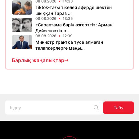
08.08.2026
14:38
Tiktok-тағы тікелей эфирде шектен
шыққан Тараз ...
08.08.2026
13:35
«Сараптама бәрін өзгертті»: Арман
Дүйсеновтің ә...
08.08.2026
12:39
Министр грантқа түсе алмаған
талапкерлерге маңы...
Барлық жаңалықтар
Табу