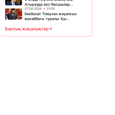
Атырауда экс-басшылар...
07.08.2026
21:09
Бекболат Тілеухан жауапсыз
махаббаты туралы: Қы...
Барлық жаңалықтар