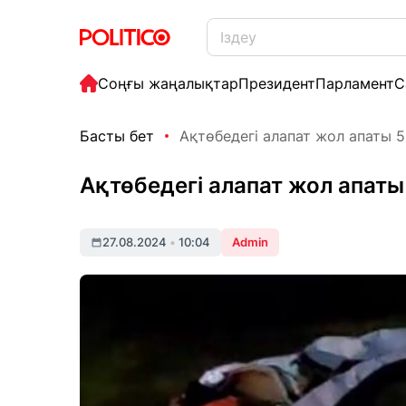
Соңғы жаңалықтар
Президент
Парламент
С
Басты бет
Ақтөбедегі алапат жол апаты 
Ақтөбедегі алапат жол апаты
27.08.2024
•
10:04
Admin