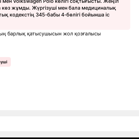
 мен Volkswagen Polo көлігі соқтығысты. Жеңіл
а көз жұмды. Жүргізуші мен бала медициналық
тық кодекстің 345-бабы 4-бөлігі бойынша іс
ның барлық қатысушысын жол қозғалысы
зуші