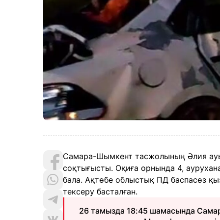
Самара-Шымкент тасжолының Әлия ауы
соқтығысты. Оқиға орнында 4, аурухан
бала. Ақтөбе облыстық ПД баспасөз қыз
тексеру басталған.
26 тамызда 18:45 шамасында Сам