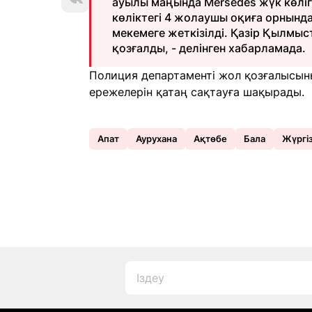
ауылы маңында Mersedes жүк көлігі
көліктегі 4 жолаушы оқиға орнынд
мекемеге жеткізілді. Қазір Қылмыс
қозғалды, - делінген хабарламада.
Полиция департаменті жол қозғалысы
ережелерін қатаң сақтауға шақырады.
Апат
Аурухана
Ақтөбе
Бала
Жүргі