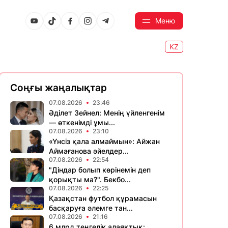
Меню
KZ
Соңғы жаңалықтар
07.08.2026
23:46
Әділет Зейнел: Менің үйленгенім
— өткенімді ұмы...
07.08.2026
23:10
«Үнсіз қала алмаймын»: Айжан
Аймағанова әйелдер...
07.08.2026
22:54
"Діндар болып көрінемін деп
қорықты ма?". Бекбо...
07.08.2026
22:25
Қазақстан футбол құрамасын
басқаруға әлемге тан...
07.08.2026
21:16
6 млрд теңгелік алаяқтық: