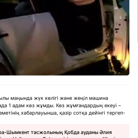
лы маңында жүк көлігі және жеңіл машина
ада 1 адам көз жұмды. Көз жұмғандардың екеуі –
метінің хабарлауынша, қазір сотқа дейінгі тергеп-
ара-Шымкент тасжолының Қобда ауданы Әлия