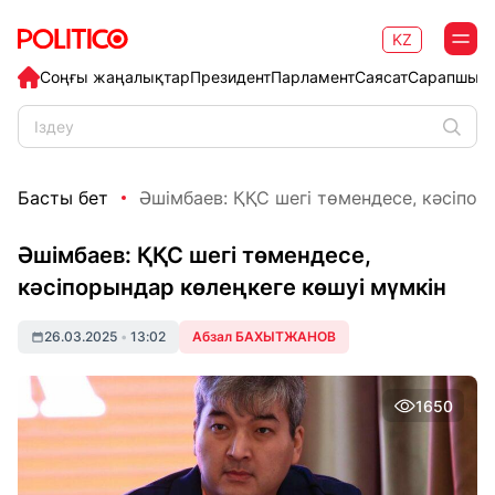
KZ
Соңғы жаңалықтар
Президент
Парламент
Саясат
Сарапшыл
Басты бет
Әшімбаев: ҚҚС шегі төмендесе, кәсіпоры
Әшімбаев: ҚҚС шегі төмендесе,
кәсіпорындар көлеңкеге көшуі мүмкін
26.03.2025
•
13:02
Абзал БАХЫТЖАНОВ
1650