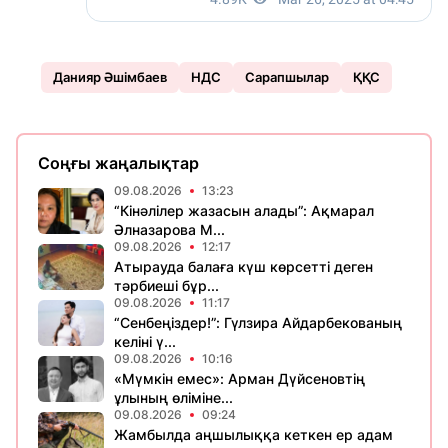
Данияр Әшімбаев
НДС
Сарапшылар
ҚҚС
Соңғы жаңалықтар
09.08.2026
13:23
“Кінәлілер жазасын алады”: Ақмарал
Әлназарова М...
09.08.2026
12:17
Атырауда балаға күш көрсетті деген
тәрбиеші бұр...
09.08.2026
11:17
“Сенбеңіздер!”: Гүлзира Айдарбекованың
келіні ү...
09.08.2026
10:16
«Мүмкін емес»: Арман Дүйсеновтің
ұлының өліміне...
09.08.2026
09:24
Жамбылда аңшылыққа кеткен ер адам