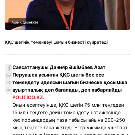
Ашық дереккөз
ҚҚС шегінің төмендеуі шағын бизнесті күйретеді
Саясаттанушы Данияр Әшімбаев Азат
Перуашев ұсынған ҚҚС шегін бес есе
төмендету идеясын шағын бизнеске қосымша
ауыртпалық деп бағалады, деп хабарлайды
POLITICO.KZ
.
Оның есептеуінше, ҚҚС шегін 75 млн теңгеден
15 млн теңгеге дейін төмендету нәтижесінде
кәсіпорындардың таза табысы айына 200–250
мың теңгеге ғана жетеді. Егер ұжымда үш-төрт