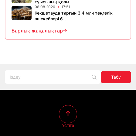
туысының қолы...
08.08.2026
17:51
Көкшетауда тұрғын 3,4 млн теңгелік
әшекейлері б...
Барлық жаңалықтар
Табу
Үстіге