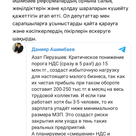
Әшімбаев реформалардың орнына салық
жеңілдіктерін және қолдау шараларын күшейту
қажеттігін атап өтті. Ол депутаттар мен
сарапшыларға ұсыныстарды қайта қарауға
және кәсіпкерлердің пікірлерін ескеруге
шақырды.