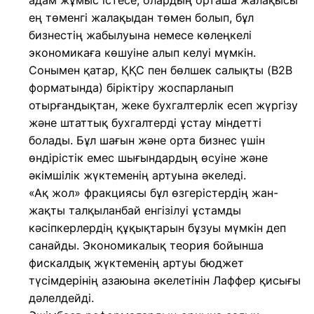
адам жұмыс істесе, олардың орташа жалақысы
ең төменгі жалақыдан төмен болып, бұл
бизнестің жабылуына немесе көлеңкелі
экономикаға көшуіне алып келуі мүмкін.
Сонымен қатар, ҚҚС пен бөлшек салықты (B2B
форматында) біріктіру жоспарланып
отырғандықтан, жеке бухгалтерлік есеп жүргізу
және штаттық бухгалтерді ұстау міндетті
болады. Бұл шағын және орта бизнес үшін
өндірістік емес шығындардың өсуіне және
әкімшілік жүктеменің артуына әкеледі.
«Ақ жол» фракциясы бұл өзгерістердің жан-
жақты талқыланбай енгізілуі ұстамды
кәсіпкерлердің құқықтарын бұзуы мүмкін деп
санайды. Экономикалық теория бойынша
фискалдық жүктеменің артуы бюджет
түсімдерінің азаюына әкелетінін Лаффер қисығы
дәлелдейді.