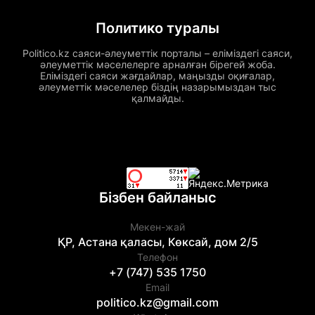
Политико туралы
Politico.kz саяси-әлеуметтік порталы – еліміздегі саяси,
әлеуметтік мәселелерге арналған бірегей жоба.
Еліміздегі саяси жағдайлар, маңызды оқиғалар,
әлеуметтік мәселелер біздің назарымыздан тыс
қалмайды.
Бізбен байланыс
Мекен-жай
ҚР, Астана қаласы, Көксай, дом 2/5
Телефон
+7 (747) 535 1750
Email
politico.kz@gmail.com