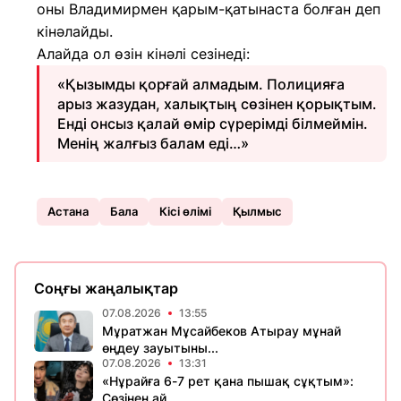
оны Владимирмен қарым-қатынаста болған деп
кінәлайды.
Алайда ол өзін кінәлі сезінеді:
«Қызымды қорғай алмадым. Полицияға
арыз жазудан, халықтың сөзінен қорықтым.
Енді онсыз қалай өмір сүрерімді білмеймін.
Менің жалғыз балам еді…»
Астана
Бала
Кісі өлімі
Қылмыс
Соңғы жаңалықтар
07.08.2026
13:55
Мұратжан Мұсайбеков Атырау мұнай
өңдеу зауытыны...
07.08.2026
13:31
«Нұрайға 6-7 рет қана пышақ сұқтым»:
Сөзінен ай...