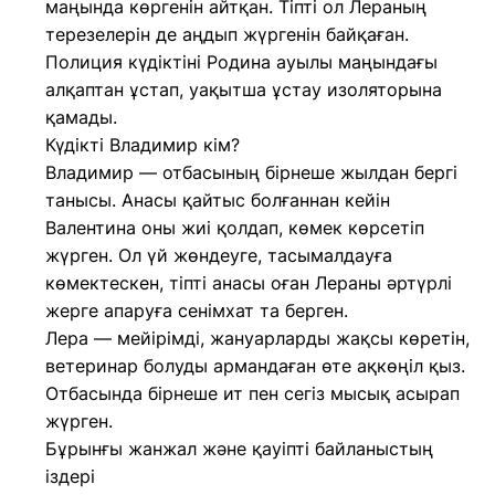
маңында көргенін айтқан. Тіпті ол Лераның
терезелерін де аңдып жүргенін байқаған.
Полиция күдіктіні Родина ауылы маңындағы
алқаптан ұстап, уақытша ұстау изоляторына
қамады.
Күдікті Владимир кім?
Владимир — отбасының бірнеше жылдан бергі
танысы. Анасы қайтыс болғаннан кейін
Валентина оны жиі қолдап, көмек көрсетіп
жүрген. Ол үй жөндеуге, тасымалдауға
көмектескен, тіпті анасы оған Лераны әртүрлі
жерге апаруға сенімхат та берген.
Лера — мейірімді, жануарларды жақсы көретін,
ветеринар болуды армандаған өте ақкөңіл қыз.
Отбасында бірнеше ит пен сегіз мысық асырап
жүрген.
Бұрынғы жанжал және қауіпті байланыстың
іздері