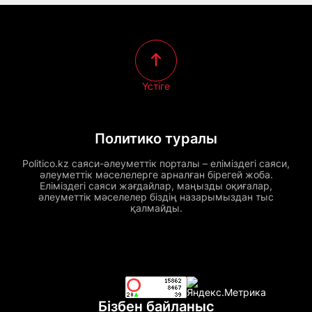
Үстіге
Политико туралы
Politico.kz саяси-әлеуметтік порталы – еліміздегі саяси,
әлеуметтік мәселелерге арналған бірегей жоба.
Еліміздегі саяси жағдайлар, маңызды оқиғалар,
әлеуметтік мәселелер біздің назарымыздан тыс
қалмайды.
Бізбен байланыс