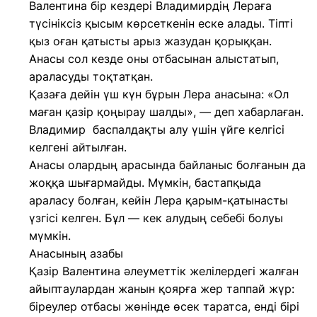
Валентина бір кездері Владимирдің Лераға
түсініксіз қысым көрсеткенін еске алады. Тіпті
қыз оған қатысты арыз жазудан қорыққан.
Анасы сол кезде оны отбасынан алыстатып,
араласуды тоқтатқан.
Қазаға дейін үш күн бұрын Лера анасына: «Ол
маған қазір қоңырау шалды», — деп хабарлаған.
Владимир баспалдақты алу үшін үйге келгісі
келгені айтылған.
Анасы олардың арасында байланыс болғанын да
жоққа шығармайды. Мүмкін, бастапқыда
араласу болған, кейін Лера қарым-қатынасты
үзгісі келген. Бұл — кек алудың себебі болуы
мүмкін.
Анасының азабы
Қазір Валентина әлеуметтік желілердегі жалған
айыптаулардан жанын қоярға жер таппай жүр:
біреулер отбасы жөнінде өсек таратса, енді бірі