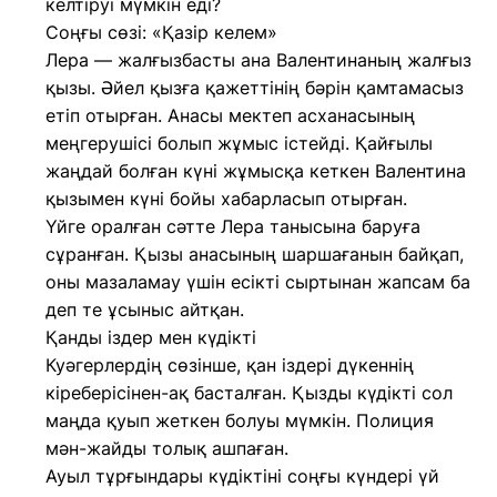
келтіруі мүмкін еді?
Соңғы сөзі: «Қазір келем»
Лера — жалғызбасты ана Валентинаның жалғыз
қызы. Әйел қызға қажеттінің бәрін қамтамасыз
етіп отырған. Анасы мектеп асханасының
меңгерушісі болып жұмыс істейді. Қайғылы
жаңдай болған күні жұмысқа кеткен Валентина
қызымен күні бойы хабарласып отырған.
Үйге оралған сәтте Лера танысына баруға
сұранған. Қызы анасының шаршағанын байқап,
оны мазаламау үшін есікті сыртынан жапсам ба
деп те ұсыныс айтқан.
Қанды іздер мен күдікті
Куәгерлердің сөзінше, қан іздері дүкеннің
кіреберісінен-ақ басталған. Қызды күдікті сол
маңда қуып жеткен болуы мүмкін. Полиция
мән-жайды толық ашпаған.
Ауыл тұрғындары күдіктіні соңғы күндері үй