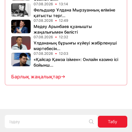
07.08.2026
13:14
Фельдшер Ұлдана Мырзуанның өліміне
қатысты терг...
07.08.2026
12:49
Медеу Арынбаев қуанышты
жаңалығымен бөлісті
07.08.2026
12:32
Ұлдананың бұрынғы күйеуі жәбірленуші
мәртебесін...
07.08.2026
12:03
«Қайсар Қамза ізімен»: Онлайн казино ісі
бойынш...
Барлық жаңалықтар
Табу