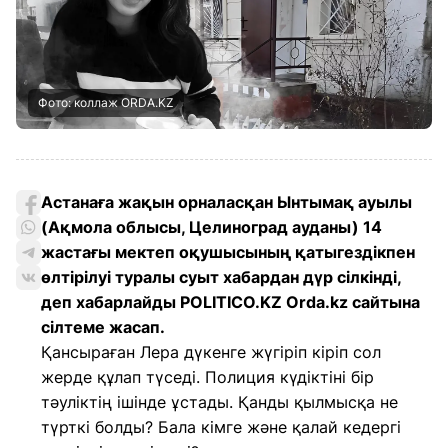
Фото: коллаж ORDA.KZ
Астанаға жақын орналасқан Ынтымақ ауылы
(Ақмола облысы, Целиноград ауданы) 14
жастағы мектеп оқушысының қатыгездікпен
өлтірілуі туралы суыт хабардан дүр сілкінді,
деп хабарлайды POLITICO.KZ Orda.kz сайтына
сілтеме жасап.
Қансыраған Лера дүкенге жүгіріп кіріп сол
жерде құлап түседі. Полиция күдіктіні бір
тәуліктің ішінде ұстады. Қанды қылмысқа не
түрткі болды? Бала кімге және қалай кедергі