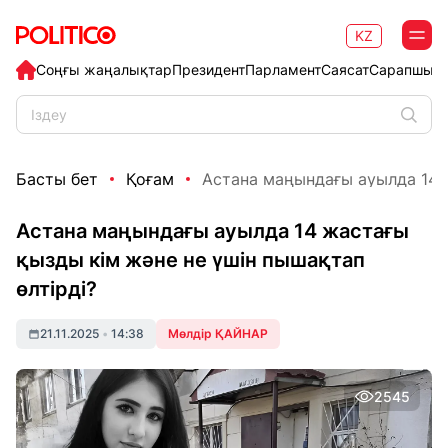
KZ
Соңғы жаңалықтар
Президент
Парламент
Саясат
Сарапшыл
Басты бет
Қоғам
Астана маңындағы ауылда 14 ж
Астана маңындағы ауылда 14 жастағы
қызды кім және не үшін пышақтап
өлтірді?
21.11.2025
•
14:38
Мөлдір ҚАЙНАР
2545