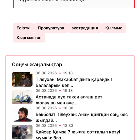
Есірткі
Прокуратура
экстрадиция
Қылмыс
Қырғызстан
Соңғы жаңалықтар
06.08.2026
19:18
Тілеухан: Махаббат дінге қарайды!
Балаларым кәп...
06.08.2026
19:13
Астанада әуе такси алғаш рет
жолаушымен әуе...
06.08.2026
18:38
Бекболат Тілеухан: Анам қайтқан соң, бес
жылдай...
06.08.2026
18:33
Қайсар Қамза 7 жылға сотталып кетуі
мүмкін: бло...