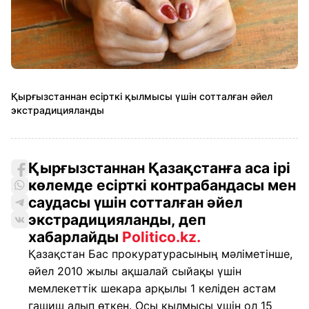
Қырғызстаннан есірткі қылмысы үшін сотталған әйел
экстрадицияланды
Қырғызстаннан Қазақстанға аса ірі
көлемде есірткі контрабандасы мен
саудасы үшін сотталған әйел
экстрадицияланды, деп
хабарлайды
Politico.kz.
Қазақстан Бас прокуратурасының мәліметінше,
әйел 2010 жылы ақшалай сыйақы үшін
мемлекеттік шекара арқылы 1 келіден астам
гашиш алып өткен. Осы қылмысы үшін ол 15