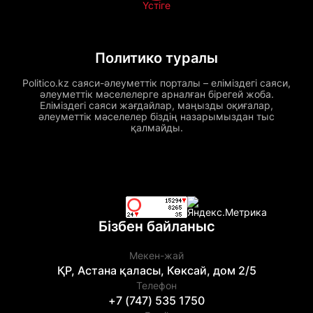
Үстіге
Политико туралы
Politico.kz саяси-әлеуметтік порталы – еліміздегі саяси,
әлеуметтік мәселелерге арналған бірегей жоба.
Еліміздегі саяси жағдайлар, маңызды оқиғалар,
әлеуметтік мәселелер біздің назарымыздан тыс
қалмайды.
Бізбен байланыс
Мекен-жай
ҚР, Астана қаласы, Көксай, дом 2/5
Телефон
+7 (747) 535 1750