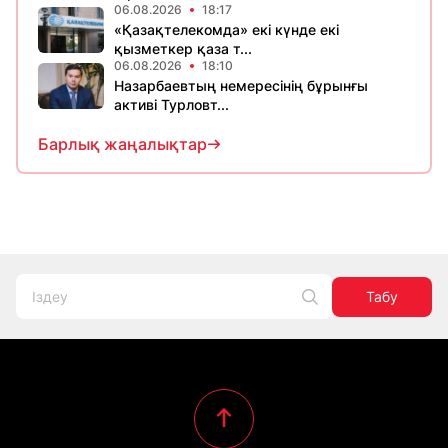
06.08.2026
18:17
«Қазақтелекомда» екі күнде екі
қызметкер қаза т...
06.08.2026
18:10
Назарбаевтың немересінің бұрынғы
активі Турловт...
Барлық жаңалықтар
Табу