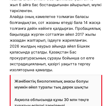
жыл 6 айға бас бостандығынан айырылып, мүлкі
тәркіленген.
Алайда оның кәмелетке толмаған баласы
болғандықтан, сот жазаны өтеуді бала 14 жасқа
толғанға дейін кейінге қалдырған. Пробациялық
бақылауда жүрген сотталған әйел 2017 жылы
жазадан жалтарып, іздеуге жарияланған.
2026 жылдың наурыз айында әйел Бішкек
қаласында ұсталды. Қазақстан Бас
прокуратурасының сұрауы бойынша ол елге
экстрадицияланып, қазіргі уақытта тергеу
изоляторына қамалды.
Жәнібектің биологиялық анасы болуы
мүмкін әйел туралы тың дерек шықты
Ақмола облысында құны 30 млн теңге
тұратын есірткі тәркіленді