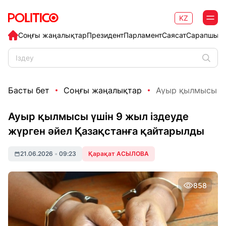
KZ
Соңғы жаңалықтар
Президент
Парламент
Саясат
Сарапшыл
Басты бет
Соңғы жаңалықтар
Ауыр қылмысы үші
Ауыр қылмысы үшін 9 жыл іздеуде
жүрген әйел Қазақстанға қайтарылды
21.06.2026
•
09:23
Қарақат АСЫЛОВА
858