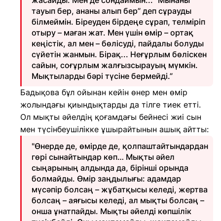
жасайды. Мен де сондаймын... “Мынаны
тауып бер, ананы алып бер” деп сұрауды
білмеймін. Біреуден бірдеңе сұрап, телміріп
отыру – маған жат. Мен үшін өмір – ортақ
кеңістік, ал мен – бөлісуді, пайдалы болуды
сүйетін жанмын. Бірақ... Неғұрлым бөліскен
сайын, соғұрлым жалғызсырауың мүмкін.
Мықтыларды бәрі түсіне бермейді.”
Бадықова бұл ойынан кейін өнер мен өмір
жолындағы қиындықтарды да тілге тиек етті.
Ол мықты әйелдің қоғамдағы бейнесі жиі сын
мен түсінбеушілікке ұшырайтынын ашық айтты:
"Өнерде де, өмірде де, қолпаштайтындардан
гөрі сынайтындар көп… Мықты әйел
сыңарының алдында да, бірінші орында
болмайды. Өмір заңдылығы: адамдар
мүсәпір болсаң – жұбатқысы келеді, жертва
болсаң – аяғысы келеді, ал мықты болсаң –
онша ұнатпайды. Мықты әйелді көпшілік