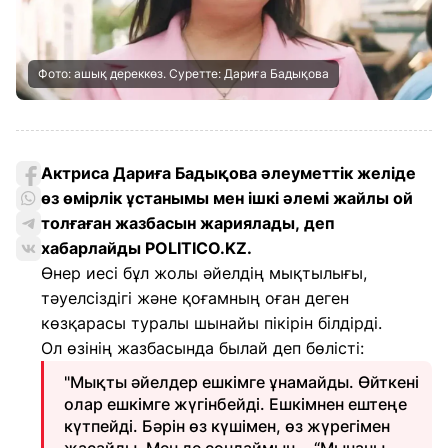
Фото: ашық дереккөз. Суретте: Дариға Бадықова
Актриса Дариға Бадықова әлеуметтік желіде
өз өмірлік ұстанымы мен ішкі әлемі жайлы ой
толғаған жазбасын жариялады, деп
хабарлайды POLITICO.KZ.
Өнер иесі бұл жолы әйелдің мықтылығы,
тәуелсіздігі және қоғамның оған деген
көзқарасы туралы шынайы пікірін білдірді.
Ол өзінің жазбасында былай деп бөлісті:
"Мықты әйелдер ешкімге ұнамайды. Өйткені
олар ешкімге жүгінбейді. Ешкімнен ештеңе
күтпейді. Бәрін өз күшімен, өз жүрегімен