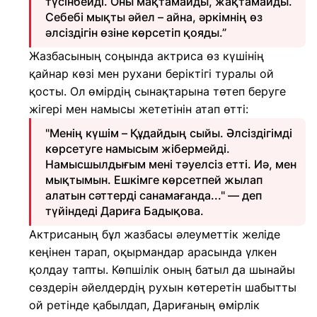
түсінбейді. Оны мақтамайды, жақтамайды.
Себебі мықты әйел – айна, әркімнің өз
әлсіздігін өзіне көрсетіп қояды.”
Жазбасының соңында актриса өз күшінің
қайнар көзі мен рухани беріктігі туралы ой
қосты. Ол өмірдің сынақтарына төтеп беруге
жігері мен намысы жететінін атап өтті:
"Менің күшім – Құдайдың сыйы. Әлсіздігімді
көрсетуге намысым жібермейді.
Намысшылдығым мені тәуелсіз етті. Иә, мен
мықтымын. Ешкімге көрсетпей жылап
алатын сәттерді санамағанда..." — деп
түйіндеді Дариға Бадықова.
Актрисаның бұл жазбасы әлеуметтік желіде
кеңінен тарап, оқырмандар арасында үлкен
қолдау тапты. Көпшілік оның батыл да шынайы
сөздерін әйелдердің рухын көтеретін шабытты
ой ретінде қабылдап, Дариғаның өмірлік