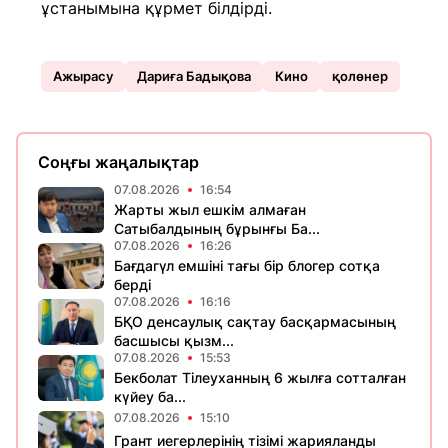
ұстанымына құрмет білдірді.
Ажырасу
Дариға Бадықова
Кино
қолөнер
Соңғы жаңалықтар
07.08.2026
16:54
Жарты жыл ешкім алмаған
Сатыбалдының бұрынғы Ба...
07.08.2026
16:26
Бағдагүл емшіні тағы бір блогер сотқа
берді
07.08.2026
16:16
БҚО денсаулық сақтау басқармасының
басшысы қызм...
07.08.2026
15:53
Бекболат Тілеуханның 6 жылға сотталған
күйеу ба...
07.08.2026
15:10
Грант иегерлерінің тізімі жарияланды