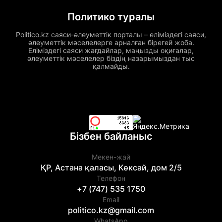
Политико туралы
Politico.kz саяси-әлеуметтік порталы – еліміздегі саяси,
әлеуметтік мәселелерге арналған бірегей жоба.
Еліміздегі саяси жағдайлар, маңызды оқиғалар,
әлеуметтік мәселелер біздің назарымыздан тыс
қалмайды.
Бізбен байланыс
Мекен-жай
ҚР, Астана қаласы, Көксай, дом 2/5
Телефон
+7 (747) 535 1750
Email
politico.kz@gmail.com
WhatsApp