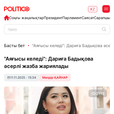
KZ
Соңғы жаңалықтар
Президент
Парламент
Саясат
Сарапшыл
Басты бет
"Аяғысы келеді": Дариға Бадықова әсерл
"Аяғысы келеді": Дариға Бадықова
әсерлі жазба жариялады
11.11.2025
•
15:34
Мөлдір ҚАЙНАР
2119