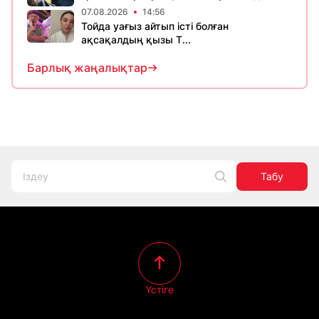
07.08.2026
14:56
Тойда уағыз айтып істі болған
ақсақалдың қызы Т...
Барлық жаңалықтар
Табу
Үстіге