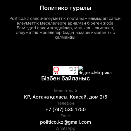
Политико туралы
Politico.kz саяси-әлеуметтік порталы – еліміздегі саяси,
әлеуметтік мәселелерге арналған бірегей жоба.
Еліміздегі саяси жағдайлар, маңызды оқиғалар,
әлеуметтік мәселелер біздің назарымыздан тыс
қалмайды.
Бізбен байланыс
Мекен-жай
ҚР, Астана қаласы, Көксай, дом 2/5
Телефон
+7 (747) 535 1750
Email
politico.kz@gmail.com
WhatsApp