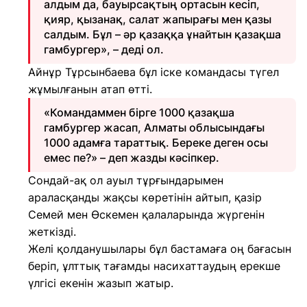
алдым да, бауырсақтың ортасын кесіп,
қияр, қызанақ, салат жапырағы мен қазы
салдым. Бұл – әр қазаққа ұнайтын қазақша
гамбургер», – деді ол.
Айнұр Тұрсынбаева бұл іске командасы түгел
жұмылғанын атап өтті.
«Командаммен бірге 1000 қазақша
гамбургер жасап, Алматы облысындағы
1000 адамға тараттық. Береке деген осы
емес пе?» – деп жазды кәсіпкер.
Сондай-ақ ол ауыл тұрғындарымен
араласқанды жақсы көретінін айтып, қазір
Семей мен Өскемен қалаларында жүргенін
жеткізді.
Желі қолданушылары бұл бастамаға оң бағасын
беріп, ұлттық тағамды насихаттаудың ерекше
үлгісі екенін жазып жатыр.