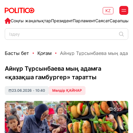
KZ
Соңғы жаңалықтар
Президент
Парламент
Саясат
Сарапшыл
Басты бет
Қоғам
Айнұр Тұрсынбаева мың адамға
Айнұр Тұрсынбаева мың адамға
«қазақша гамбургер» таратты
23.06.2026
•
10:40
Мөлдір ҚАЙНАР
535