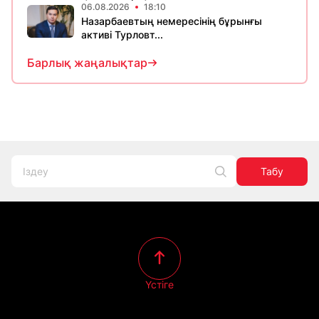
06.08.2026
18:10
Назарбаевтың немересінің бұрынғы
активі Турловт...
Барлық жаңалықтар
Табу
Үстіге