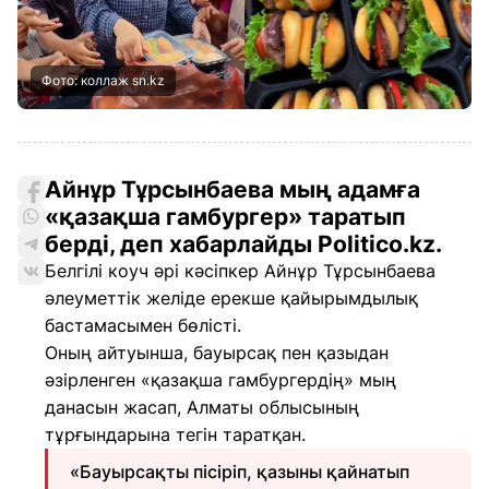
Фото: коллаж sn.kz
Айнұр Тұрсынбаева мың адамға
«қазақша гамбургер» таратып
берді, деп хабарлайды Politico.kz.
Белгілі коуч әрі кәсіпкер Айнұр Тұрсынбаева
әлеуметтік желіде ерекше қайырымдылық
бастамасымен бөлісті.
Оның айтуынша, бауырсақ пен қазыдан
әзірленген «қазақша гамбургердің» мың
данасын жасап, Алматы облысының
тұрғындарына тегін таратқан.
«Бауырсақты пісіріп, қазыны қайнатып