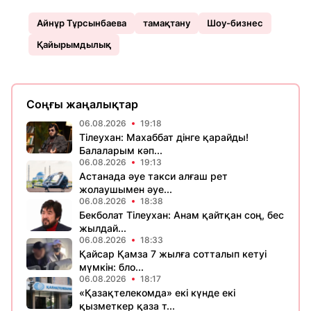
Айнұр Тұрсынбаева
тамақтану
Шоу-бизнес
Қайырымдылық
Соңғы жаңалықтар
06.08.2026
19:18
Тілеухан: Махаббат дінге қарайды!
Балаларым кәп...
06.08.2026
19:13
Астанада әуе такси алғаш рет
жолаушымен әуе...
06.08.2026
18:38
Бекболат Тілеухан: Анам қайтқан соң, бес
жылдай...
06.08.2026
18:33
Қайсар Қамза 7 жылға сотталып кетуі
мүмкін: бло...
06.08.2026
18:17
«Қазақтелекомда» екі күнде екі
қызметкер қаза т...