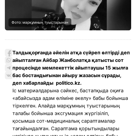
Фото: марқұмның туыстарынан
Талдықорғанда әйелін атқа сүйреп өлтірді деп
айыпталған Айбар Жанболатқа қатысты сот
процесінде мемлекеттік айыптаушы 15 жылға
бас бостандығынан айыру жазасын сұрады,
деп хабарлайды politico.kz.
Іс материалдарына сәйкес, бастапқыда оқиға
«абайсызда адам өліміне әкелу» бабы бойынша
тіркелген. Алайда марқұмның туыстарының
талабы бойынша эксгумация жүргізіліп,
қосымша сот-медициналық сараптамалар
тағайындалған. Сараптама қорытындылары