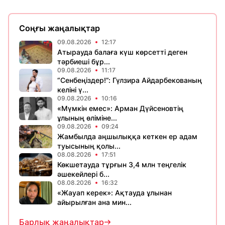
Соңғы жаңалықтар
09.08.2026
12:17
Атырауда балаға күш көрсетті деген
тәрбиеші бұр...
09.08.2026
11:17
“Сенбеңіздер!”: Гүлзира Айдарбекованың
келіні ү...
09.08.2026
10:16
«Мүмкін емес»: Арман Дүйсеновтің
ұлының өліміне...
09.08.2026
09:24
Жамбылда аңшылыққа кеткен ер адам
туысының қолы...
08.08.2026
17:51
Көкшетауда тұрғын 3,4 млн теңгелік
әшекейлері б...
08.08.2026
16:32
«Жауап керек»: Ақтауда ұлынан
айырылған ана мин...
Барлық жаңалықтар