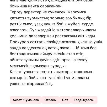
негізінде қылмыстық іс «адам өлтіру» бабы
бойынша қайта сараланған.
Тергеу деректеріне сүйенсек, марқұмға
қатысты тұрмыстық зорлық-зомбылық бір
реттік емес, ұзақ уақыт бойы жүйелі түрде
жасалған. Бұл жағдай іс материалдарындағы
қосымша дәлелдермен расталғаны айтылды.
Прокурор соттағы сөзінде аталған қылмыс үшін
заңда көзделген ең қатаң жаза — 15 жыл бас
бостандығынан айыру екенін атап өтіп,
айыпталушыны қауіпсіздігі орташа түзеу
мекемесіне қамауды сұрады.
Қазіргі уақытта сот отырыстары жалғасып
жатыр. Іс бойынша түпкілікті үкім алдағы
уақытта жарияланбақ.
Айзат Жұманова
Отбасы
Сот
Талдықорған