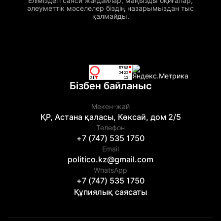
Еліміздегі саяси жағдайлар, маңызды оқиғалар,
әлеуметтік мәселелер біздің назарымыздан тыс
қалмайды.
Бізбен байланыс
Мекен-жай
ҚР, Астана қаласы, Көксай, дом 2/5
Телефон
+7 (747) 535 1750
Email
politico.kz@gmail.com
WhatsApp
+7 (747) 535 1750
Құпиялық саясаты