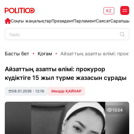
KZ
Соңғы жаңалықтар
Президент
Парламент
Саясат
Сарапшыл
Басты бет
Қоғам
Айзаттың азапты өлімі: прокуро
Айзаттың азапты өлімі: прокурор
күдіктіге 15 жыл түрме жазасын сұрады
08.01.2026
•
12:16
Мөлдір ҚАЙНАР
1034