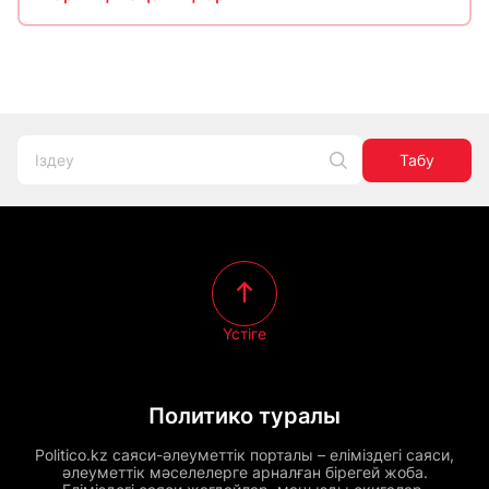
Табу
Үстіге
Политико туралы
Politico.kz саяси-әлеуметтік порталы – еліміздегі саяси,
әлеуметтік мәселелерге арналған бірегей жоба.