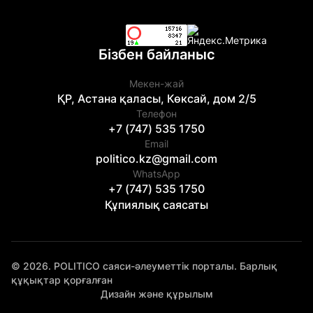
Бізбен байланыс
Мекен-жай
ҚР, Астана қаласы, Көксай, дом 2/5
Телефон
+7 (747) 535 1750
Email
politico.kz@gmail.com
WhatsApp
+7 (747) 535 1750
Құпиялық саясаты
© 2026. POLITICO саяси-әлеуметтік порталы. Барлық
құқықтар қорғалған
Дизайн және құрылым