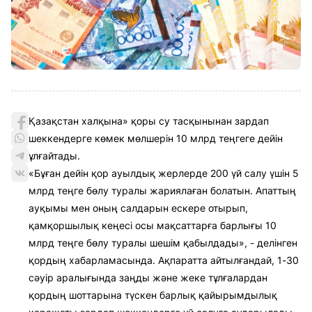
Қазақстан халқына» қоры су тасқынынан зардап
шеккендерге көмек мөлшерін 10 млрд теңгеге дейін
ұлғайтады.
«Бұған дейін қор ауылдық жерлерде 200 үй салу үшін 5
млрд теңге бөлу туралы жариялаған болатын. Апаттың
ауқымы мен оның салдарын ескере отырып,
қамқоршылық кеңесі осы мақсаттарға барлығы 10
млрд теңге бөлу туралы шешім қабылдады», - делінген
қордың хабарламасында. Ақпаратта айтылғандай, 1-30
сәуір аралығында заңды және жеке тұлғалардан
қордың шоттарына түскен барлық қайырымдылық