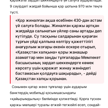
қаражаты зардап шеккендерге үй салуға аударылады.
9 сәуірдегі жағдай бойынша қор шотына 970 млн теңге
түсті.
«Қор жиналған ақша есебінен 430-дан астам
үй салуға болады. Жиналған қаржы артқан
жағдайда салынатын үйлер саны артады деп
күтілуде. Су тасқыны салдарынан қираған
тұрғын үйді қалпына келтіру қажеттілігі
анағұрлым жоғары екенін ескере отырып,
«Қазақстан халқына» қоры жанашыр
азаматтар мен заңды тұлғаларды Мемлекет
басшысының зардап шеккендерге көмек
көрсету үшін қаражат жинау жөніндегі
бастамасын қолдауға шақырады», - дейді
Қазақстан халқы қорынан.
Сонымен қатар жеке тұлғалар үшін аударым
банктердің мобильді қосымшасындағы
«қайырымдылық» бөлімінде қолжетімді. Қорға түскен
қаржы мөлшері туралы егжей-тегжейлі есеп, сондай-