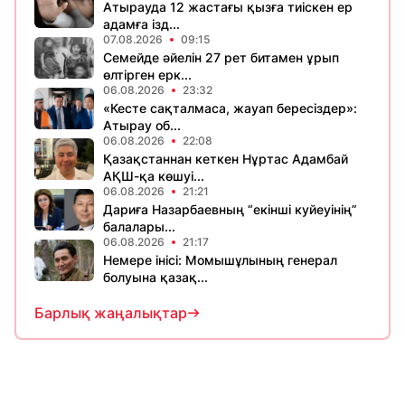
Атырауда 12 жастағы қызға тиіскен ер
адамға ізд...
07.08.2026
09:15
Семейде әйелін 27 рет битамен ұрып
өлтірген ерк...
06.08.2026
23:32
«Кесте сақталмаса, жауап бересіздер»:
Атырау об...
06.08.2026
22:08
Қазақстаннан кеткен Нұртас Адамбай
АҚШ-қа көшуі...
06.08.2026
21:21
Дариға Назарбаевның “екінші куйеуінің”
балалары...
06.08.2026
21:17
Немере інісі: Момышұлының генерал
болуына қазақ...
Барлық жаңалықтар