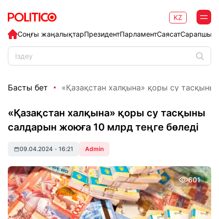
KZ
Соңғы жаңалықтар
Президент
Парламент
Саясат
Сарапшыл
Басты бет
«Қазақстан халқына» қоры су тасқыны 
«Қазақстан халқына» қоры су тасқыны
салдарын жоюға 10 млрд теңге бөледі
09.04.2024
•
16:21
Admin
601