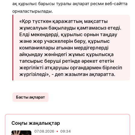
ақ құрылыс барысы туралы ақпарат ресми веб-сайтта
орналастырылады.
«Қор түсткен қаражаттың мақсатты
жұмсалуын бақылауды қамтамасыз етеді.
Елді мекендерді, құрылыс орнын таңдау
және жер учаскелерін беру, құрылыс
компаниялары атынан мердігерлерді
айқындау жөніндегі жұмыс құрылысқа
тапсырыс беруші ретінде әрекет ететін
жергілікті атқарушы органдармен бірлесіп
жүргізіледі», - деп жазылған ақпаратта.
Басты ақпарат
Соңғы жаңалықтар
07.08.2026
09:34