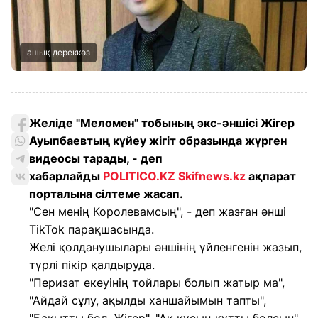
ашық дереккөз
Желіде "Меломен" тобының экс-әншісі Жігер
Ауыпбаевтың күйеу жігіт образында жүрген
видеосы тарады, - деп
хабарлайды
POLITICO.KZ
Skifnews.kz
ақпарат
порталына сілтеме жасап.
"Сен менің Королевамсың", - деп жазған әнші
TikTok парақшасында.
Желі қолданушылары әншінің үйленгенін жазып,
түрлі пікір қалдыруда.
"Перизат екеуінің тойлары болып жатыр ма",
"Айдай сұлу, ақылды ханшайымын тапты",