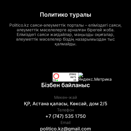
Политико туралы
Politico.kz саяси-әлеуметтік порталы – еліміздегі саяси,
әлеуметтік мәселелерге арналған бірегей жоба.
Еліміздегі саяси жағдайлар, маңызды оқиғалар,
әлеуметтік мәселелер біздің назарымыздан тыс
қалмайды.
Бізбен байланыс
Мекен-жай
ҚР, Астана қаласы, Көксай, дом 2/5
Телефон
+7 (747) 535 1750
Email
politico.kz@gmail.com