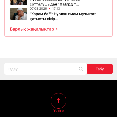
сотталушыдан 10 млрд т...
07.08.2026
17:13
"Харам ба?": Нұрлан имам музыкаға
қатысты пікір...
Барлық жаңалықтар
Табу
Үстіге