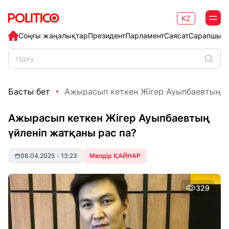
KZ
Соңғы жаңалықтар
Президент
Парламент
Саясат
Сарапшыл
Басты бет
Ажырасып кеткен Жігер Ауыпбаевтың үйл
Ажырасып кеткен Жігер Ауыпбаевтың
үйленіп жатқаны рас па?
08.04.2025
•
13:23
Мөлдір ҚАЙНАР
329