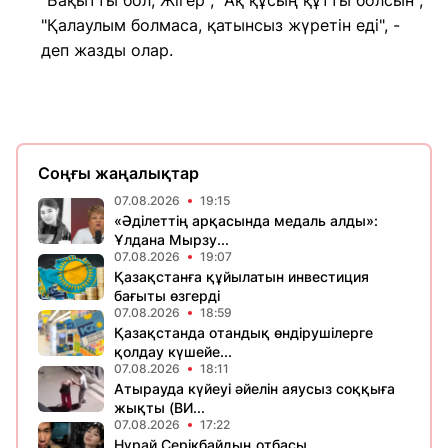
"Бақытты бол, Жігер", "Ақ құсың құтты болсын",
"Қалаулым болмаса, қатынсыз жүретін еді", -
деп жазды олар.
Соңғы жаңалықтар
07.08.2026
19:15
«Әділеттің арқасында медаль алды»:
Ұлдана Мырзу...
07.08.2026
19:07
Қазақстанға құйылатын инвестиция
бағыты өзгерді
07.08.2026
18:59
Қазақстанда отандық өндірушілерге
қолдау күшейе...
07.08.2026
18:11
Атырауда күйеуі әйелін аяусыз соққыға
жықты (ВИ...
07.08.2026
17:22
Нұрай Серікбайдың отбасы