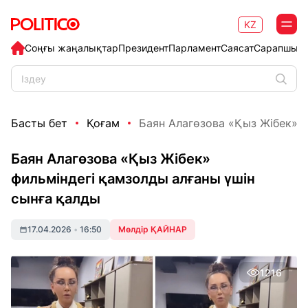
KZ
Соңғы жаңалықтар
Президент
Парламент
Саясат
Сарапшыл
Басты бет
Қоғам
Баян Алагөзова «Қыз Жібек» ф
Баян Алагөзова «Қыз Жібек»
фильміндегі қамзолды алғаны үшін
сынға қалды
17.04.2026
•
16:50
Мөлдір ҚАЙНАР
1216