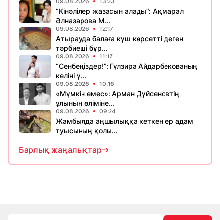
09.08.2026
13:23
“Кінәлілер жазасын алады”: Ақмарал
Әлназарова М...
09.08.2026
12:17
Атырауда балаға күш көрсетті деген
тәрбиеші бұр...
09.08.2026
11:17
“Сенбеңіздер!”: Гүлзира Айдарбекованың
келіні ү...
09.08.2026
10:16
«Мүмкін емес»: Арман Дүйсеновтің
ұлының өліміне...
09.08.2026
09:24
Жамбылда аңшылыққа кеткен ер адам
туысының қолы...
Барлық жаңалықтар