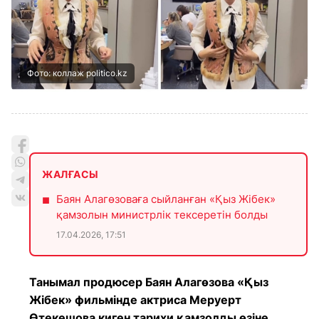
Фото: коллаж politico.kz
ЖАЛҒАСЫ
Баян Алагөзоваға сыйланған «Қыз Жібек»
қамзолын министрлік тексеретін болды
17.04.2026, 17:51
Танымал продюсер Баян Алагөзова «Қыз
Жібек» фильмінде актриса Меруерт
Өтекешова киген тарихи қамзолды өзіне