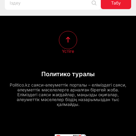
Табу
Үстіге
Политико туралы
Politico.kz саяси-әлеуметтік порталы – еліміздегі саяси,
әлеуметтік мәселелерге арналған бірегей жоба.
Еліміздегі саяси жағдайлар, маңызды оқиғалар,
әлеуметтік мәселелер біздің назарымыздан тыс
қалмайды.