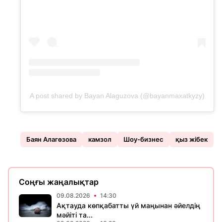
A post shared by Bayan Alaguzova (@bayanmaxatkyzy)
Баян Алагөзова
камзол
Шоу-бизнес
қыз жібек
Соңғы жаңалықтар
09.08.2026
14:30
Ақтауда көпқабатты үй маңынан әйелдің
мәйіті та...