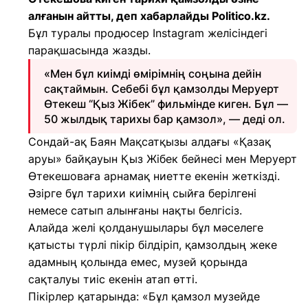
алғанын айтты, деп хабарлайды Politico.kz.
Бұл туралы продюсер Instagram желісіндегі
парақшасында жазды.
«Мен бұл киімді өмірімнің соңына дейін
сақтаймын. Себебі бұл қамзолды Меруерт
Өтекеш “Қыз Жібек” фильмінде киген. Бұл —
50 жылдық тарихы бар қамзол», — деді ол.
Сондай-ақ Баян Мақсатқызы алдағы «Қазақ
аруы» байқауын Қыз Жібек бейнесі мен Меруерт
Өтекешоваға арнамақ ниетте екенін жеткізді.
Әзірге бұл тарихи киімнің сыйға берілгені
немесе сатып алынғаны нақты белгісіз.
Алайда желі қолданушылары бұл мәселеге
қатысты түрлі пікір білдіріп, қамзолдың жеке
адамның қолында емес, музей қорында
сақталуы тиіс екенін атап өтті.
Пікірлер қатарында: «Бұл қамзол музейде