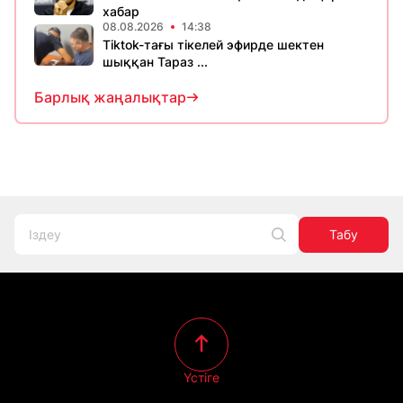
хабар
08.08.2026
14:38
Tiktok-тағы тікелей эфирде шектен
шыққан Тараз ...
Барлық жаңалықтар
Табу
Үстіге