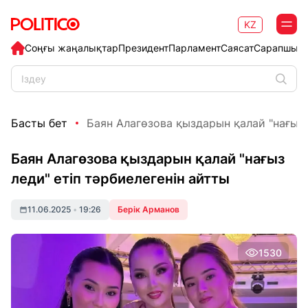
KZ
Соңғы жаңалықтар
Президент
Парламент
Саясат
Сарапшыл
Басты бет
Баян Алагөзова қыздарын қалай "нағыз л
Баян Алагөзова қыздарын қалай "нағыз
леди" етіп тәрбиелегенін айтты
11.06.2025
•
19:26
Берік Арманов
1530