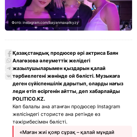
Фото: instagram.com/bayanmaxatkyzy
Қазақстандық продюсер әрі актриса Баян
Алагөзова әлеуметтік желідегі
жазылушыларымен қыздарын қалай
тәрбиелегені жөнінде ой бөлісті. Музыкаға
деген сүйіспеншілік дарытып, оларды нағыз
леди етіп өсіргенін айтты, деп хабарлайды
POLITICO.KZ.
Көп балалы ана атанған продюсер Instagram
желісіндегі стористе ана ретінде өз
тәжірибесімен бөлісті.
«Маған жиі қояр сұрақ – қалай мұндай