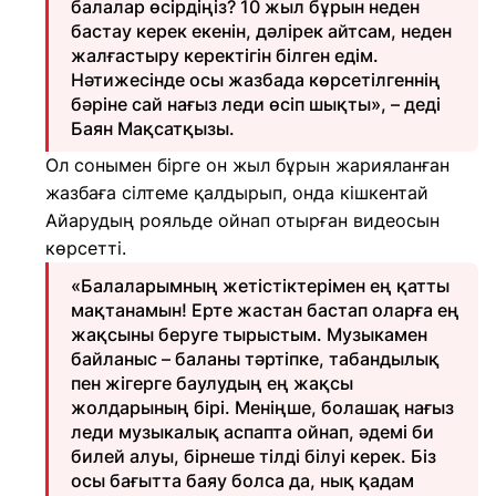
балалар өсірдіңіз? 10 жыл бұрын неден
бастау керек екенін, дәлірек айтсам, неден
жалғастыру керектігін білген едім.
Нәтижесінде осы жазбада көрсетілгеннің
бәріне сай нағыз леди өсіп шықты», – деді
Баян Мақсатқызы.
Ол сонымен бірге он жыл бұрын жарияланған
жазбаға сілтеме қалдырып, онда кішкентай
Айарудың рояльде ойнап отырған видеосын
көрсетті.
«Балаларымның жетістіктерімен ең қатты
мақтанамын! Ерте жастан бастап оларға ең
жақсыны беруге тырыстым. Музыкамен
байланыс – баланы тәртіпке, табандылық
пен жігерге баулудың ең жақсы
жолдарының бірі. Меніңше, болашақ нағыз
леди музыкалық аспапта ойнап, әдемі би
билей алуы, бірнеше тілді білуі керек. Біз
осы бағытта баяу болса да, нық қадам