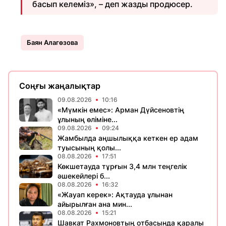
басып келеміз», – деп жазды продюсер.
Баян Алагөзова
Соңғы жаңалықтар
09.08.2026
10:16
«Мүмкін емес»: Арман Дүйсеновтің
ұлының өліміне...
09.08.2026
09:24
Жамбылда аңшылыққа кеткен ер адам
туысының қолы...
08.08.2026
17:51
Көкшетауда тұрғын 3,4 млн теңгелік
әшекейлері б...
08.08.2026
16:32
«Жауап керек»: Ақтауда ұлынан
айырылған ана мин...
08.08.2026
15:21
Шавкат Рахмоновтың отбасында қаралы