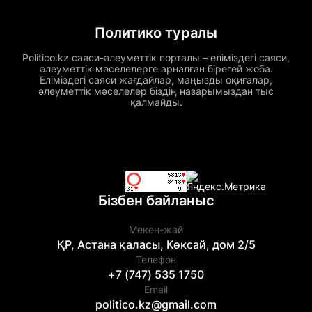
Политико туралы
Politico.kz саяси-әлеуметтік порталы – еліміздегі саяси,
әлеуметтік мәселелерге арналған бірегей жоба.
Еліміздегі саяси жағдайлар, маңызды оқиғалар,
әлеуметтік мәселелер біздің назарымыздан тыс
қалмайды.
Бізбен байланыс
Мекен-жай
ҚР, Астана қаласы, Көксай, дом 2/5
Телефон
+7 (747) 535 1750
Email
politico.kz@gmail.com