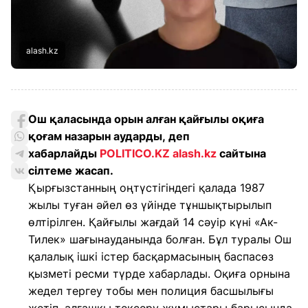
alash.kz
Ош қаласында орын алған қайғылы оқиға
қоғам назарын аударды, деп
хабарлайды
POLITICO.KZ
alash.kz
сайтына
сілтеме жасап.
Қырғызстанның оңтүстігіндегі қалада 1987
жылы туған әйел өз үйінде тұншықтырылып
өлтірілген. Қайғылы жағдай 14 сәуір күні «Ак-
Тилек» шағынауданында болған. Бұл туралы Ош
қалалық ішкі істер басқармасының баспасөз
қызметі ресми түрде хабарлады. Оқиға орнына
жедел тергеу тобы мен полиция басшылығы