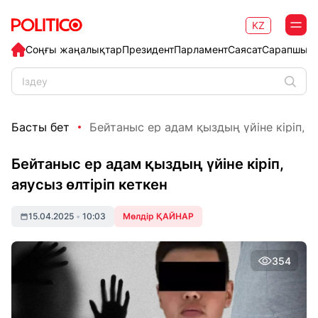
KZ
Соңғы жаңалықтар
Президент
Парламент
Саясат
Сарапшыл
Басты бет
Бейтаныс ер адам қыздың үйіне кіріп, ая
Бейтаныс ер адам қыздың үйіне кіріп,
аяусыз өлтіріп кеткен
15.04.2025
•
10:03
Мөлдір ҚАЙНАР
354