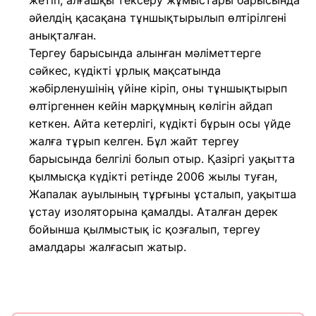
жетіп, алғашқы тексеру жұмыстары барысында
әйелдің қасақана тұншықтырылып өлтірілгені
анықталған.
Тергеу барысында алынған мәліметтерге
сәйкес, күдікті ұрлық мақсатында
жәбірленушінің үйіне кіріп, оны тұншықтырып
өлтіргеннен кейін марқұмның көлігін айдап
кеткен. Айта кетерлігі, күдікті бұрын осы үйде
жалға тұрып келген. Бұл жайт тергеу
барысында белгілі болып отыр. Қазіргі уақытта
қылмысқа күдікті ретінде 2006 жылы туған,
Жапалак ауылының тұрғыны ұсталып, уақытша
ұстау изоляторына қамалды. Аталған дерек
бойынша қылмыстық іс қозғалып, тергеу
амалдары жалғасып жатыр.