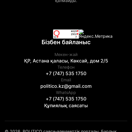
қалмайды.
Бізбен байланыс
Мекен-жай
ҚР, Астана қаласы, Көксай, дом 2/5
Телефон
+7 (747) 535 1750
Email
politico.kz@gmail.com
WhatsApp
+7 (747) 535 1750
Құпиялық саясаты
© 2026. POLITICO саяси-әлеуметтік порталы. Барлық