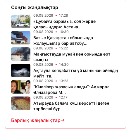
Соңғы жаңалықтар
09.08.2026
17:28
«Дубайға барамыз, сол жерде
қаласыңдар»: Астана...
09.08.2026
16:30
Батыс Қазақстан облысында
жолаушылар бар автобу...
09.08.2026
15:22
Маңғыстауда мұнай кен орнында өрт
шықты
09.08.2026
14:30
Ақтауда көпқабатты үй маңынан әйелдің
мәйіті та...
09.08.2026
13:23
“Кінәлілер жазасын алады”: Ақмарал
Әлназарова М...
09.08.2026
12:17
Атырауда балаға күш көрсетті деген
тәрбиеші бұр...
Барлық жаңалықтар