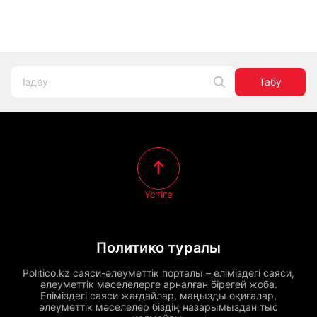
Табу
Үстіге
Политико туралы
Politico.kz саяси-әлеуметтік порталы – еліміздегі саяси,
әлеуметтік мәселелерге арналған бірегей жоба.
Еліміздегі саяси жағдайлар, маңызды оқиғалар,
әлеуметтік мәселелер біздің назарымыздан тыс