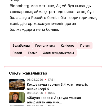
Bloomberg мәліметінше, Ақ үй бұл нысанды
«шекаралық аймақ» ретінде сипаттаған, бұл
болашақта Ресейге белгілі бір территориялық
жеңілдіктер жасалуы мүмкін деген
болжамдарға негіз болды.
Балабақша
Геополитика
Келіссөз
Путин
Ресей
Трамп
Әлем жаңалықтары
Соңғы жаңалықтар
08.08.2026
17:51
Көкшетауда тұрғын 3,4 млн теңгелік
әшекейлері б...
08.08.2026
16:32
«Жауап керек»: Ақтауда ұлынан
айырылған ана мин...