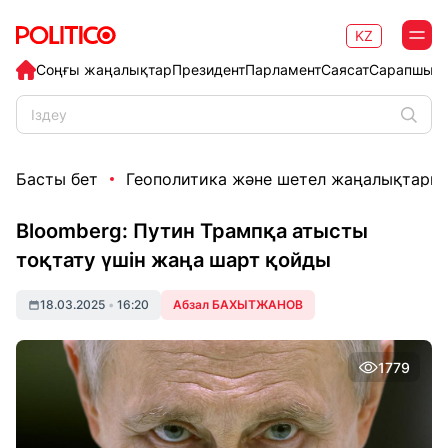
KZ
Соңғы жаңалықтар
Президент
Парламент
Саясат
Сарапшыл
Басты бет
Геополитика және шетел жаңалықтары
Bloomberg: Путин Трампқа атысты
тоқтату үшін жаңа шарт қойды
18.03.2025
•
16:20
Абзал БАХЫТЖАНОВ
1779