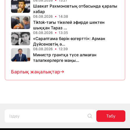
08.08.2026
15:21
Шавкат Рахмоновтың отбасында қаралы
хабар
08.08.2026
14:38
Tiktok-тағы тікелей эфирде шектен
шыққан Тараз ...
08.08.2026
13:35
«Сараптама бәрін өзгертті»: Арман
Дүйсеновтің ә...
08.08.2026
12:39
Министр грантқа түсе алмаған
талапкерлерге маңы...
Барлық жаңалықтар
Табу