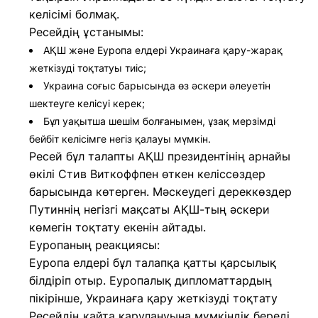
келісімі болмақ.
Ресейдің ұстанымы:
АҚШ және Еуропа елдері Украинаға қару-жарақ
жеткізуді тоқтатуы тиіс;
Украина соғыс барысында өз әскери әлеуетін
шектеуге келісуі керек;
Бұл уақытша шешім болғанымен, ұзақ мерзімді
бейбіт келісімге негіз қалауы мүмкін.
Ресей бұл талапты АҚШ президентінің арнайы
өкілі Стив Виткоффпен өткен келіссөздер
барысында көтерген. Мәскеудегі дереккөздер
Путиннің негізгі мақсаты АҚШ-тың әскери
көмегін тоқтату екенін айтады.
Еуропаның реакциясы:
Еуропа елдері бұл талапқа қатты қарсылық
білдіріп отыр. Еуропалық дипломаттардың
пікірінше, Украинаға қару жеткізуді тоқтату
Ресейдің қайта қарулануына мүмкіндік береді,