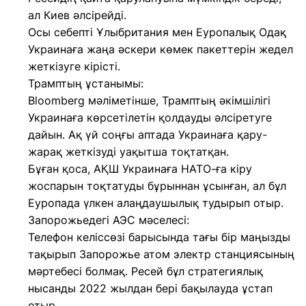
ал Киев әлсірейді.
Осы себепті Ұлыбритания мен Еуропалық Одақ
Украинаға жаңа әскери көмек пакеттерін жедел
жеткізуге кірісті.
Трамптың ұстанымы:
Bloomberg мәліметінше, Трамптың әкімшілігі
Украинаға көрсетілетін қолдауды әлсіретуге
дайын. Ақ үй соңғы аптада Украинаға қару-
жарақ жеткізуді уақытша тоқтатқан.
Бұған қоса, АҚШ Украинаға НАТО-ға кіру
жоспарын тоқтатуды бұрыннан ұсынған, ал бұл
Еуропада үлкен алаңдаушылық тудырып отыр.
Запорожьедегі АЭС мәселесі:
Телефон келіссөзі барысында тағы бір маңызды
тақырып Запорожье атом электр станциясының
мәртебесі болмақ. Ресей бұл стратегиялық
нысанды 2022 жылдан бері бақылауда ұстап
отыр.