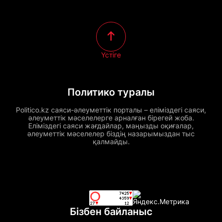
Үстіге
Политико туралы
Politico.kz саяси-әлеуметтік порталы – еліміздегі саяси,
әлеуметтік мәселелерге арналған бірегей жоба.
Еліміздегі саяси жағдайлар, маңызды оқиғалар,
әлеуметтік мәселелер біздің назарымыздан тыс
қалмайды.
Бізбен байланыс