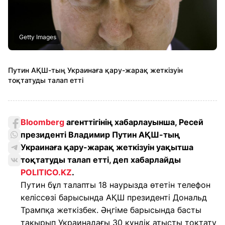
Getty Images
Путин АҚШ-тың Украинаға қару-жарақ жеткізуін
тоқтатуды талап етті
Bloomberg
агенттігінің хабарлауынша, Ресей
президенті Владимир Путин АҚШ-тың
Украинаға қару-жарақ жеткізуін уақытша
тоқтатуды талап етті, деп хабарлайды
POLITICO.KZ
.
Путин бұл талапты 18 наурызда өтетін телефон
келіссөзі барысында АҚШ президенті Дональд
Трампқа жеткізбек. Әңгіме барысында басты
тақырып Украинадағы 30 күндік атысты тоқтату