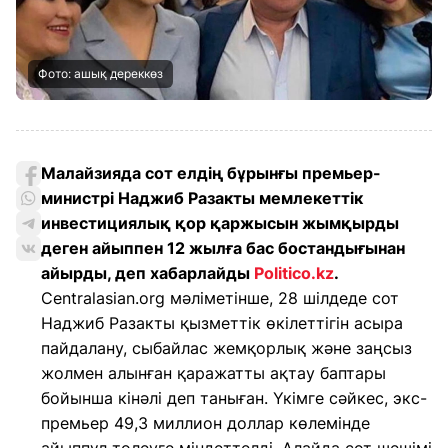
Фото: ашық дереккөз
Малайзияда сот елдің бұрынғы премьер-
министрі Наджиб Разакты мемлекеттік
инвестициялық қор қаржысын жымқырды
деген айыппен 12 жылға бас бостандығынан
айырды, деп хабарлайды
Politico.kz
.
Centralasian.org мәліметінше, 28 шілдеде сот
Наджиб Разакты қызметтік өкілеттігін асыра
пайдалану, сыбайлас жемқорлық және заңсыз
жолмен алынған қаражатты ақтау баптары
бойынша кінәлі деп таныған. Үкімге сәйкес, экс-
премьер 49,3 миллион доллар көлемінде