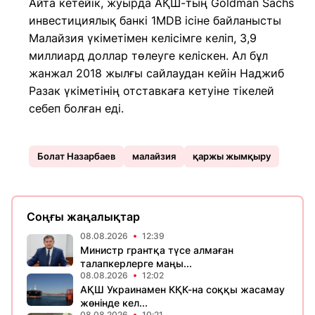
Айта кетейік, жуырда АҚШ-тың Goldman Sachs
инвестициялық банкі 1MDB ісіне байланысты
Малайзия үкіметімен келісімге келіп, 3,9
миллиард доллар төлеуге келіскен. Ал бұл
жанжал 2018 жылғы сайлаудан кейін Наджиб
Разак үкіметінің отставкаға кетуіне тікелей
себеп болған еді.
Болат Назарбаев
малайзия
қаржы жымқыру
Соңғы жаңалықтар
08.08.2026
12:39
Министр грантқа түсе алмаған
талапкерлерге маңы...
08.08.2026
12:02
АҚШ Украинамен КҚК-на соққы жасамау
жөнінде кел...
08.08.2026
10:21