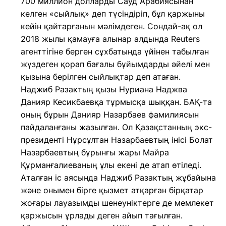
700 миллион долларды Сауд Арабиясынан
келген «сыйлық» деп түсіндіріп, бұл қаржыны
кейін қайтарғанын мәлімдеген. Сондай-ақ ол
2018 жылы қамауға алынар алдында Reuters
агенттігіне берген сұхбатында үйінен табылған
жүздеген қорап бағалы бұйымдарды әйелі мен
қызына берілген сыйлықтар деп атаған.
Наджиб Разактың қызы Нуриана Наджва
Данияр Кесикбаевқа тұрмысқа шыққан. БАҚ-та
оның бұрын Данияр Назарбаев фамилиясын
пайдаланғаны жазылған. Ол Қазақстанның экс-
президенті Нұрсұлтан Назарбаевтың інісі Болат
Назарбаевтың бұрынғы жары Майра
Құрманғалиеваның ұлы екені де атап өтіледі.
Аталған іс аясында Наджиб Разактың жұбайына
және онымен бірге қызмет атқарған бірқатар
жоғары лауазымды шенеуніктерге де мемлекет
қаржысын ұрлады деген айып тағылған.