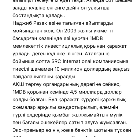
айыппұл төлеуге міндеттелді. Алайда сот шешімі
заңды күшіне енгенге дейін ол уақытша
бостандықта қалады.
Наджиб Разак өзіне тағылған айыптарды
мойындаған жоқ. Ол 2009 жылы үкіметті
басқарған кезеңінде өзі құрған 1MDB
мемлекеттік инвестициялық қорынан қаражат
ұрлады деген күдікке ілінген. Аталған іс
бойынша сотта SRC International компаниясына
тиесілі шамамен 10 миллион доллардың заңсыз
пайдаланылғаны қаралды.
АҚШ тергеу органдарының дерегіне сәйкес,
1MDB қорынан кемінде 4,5 миллиард доллар
қолды болған. Бұл қаражат күрделі қаржылық
схемалар арқылы заңдастырылып, әлемнің
түрлі елдерінде қымбат жылжымайтын мүлік
пен бағалы әшекейлер сатып алуға жұмсалған.
Экс-премьер өзінің жеке банктік шотына түскен