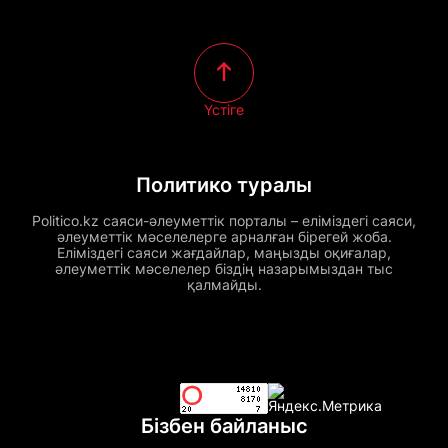
Үстіге
Политико туралы
Politico.kz саяси-әлеуметтік порталы – еліміздегі саяси,
әлеуметтік мәселелерге арналған бірегей жоба.
Еліміздегі саяси жағдайлар, маңызды оқиғалар,
әлеуметтік мәселелер біздің назарымыздан тыс
қалмайды.
Бізбен байланыс