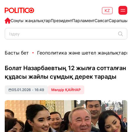
KZ
Соңғы жаңалықтар
Президент
Парламент
Саясат
Сарапшыл
Басты бет
Геополитика және шетел жаңалықтары
Болат Назарбаевтың 12 жылға сотталған
құдасы жайлы сұмдық дерек тарады
05.01.2026
•
16:49
Мөлдір ҚАЙНАР
2351