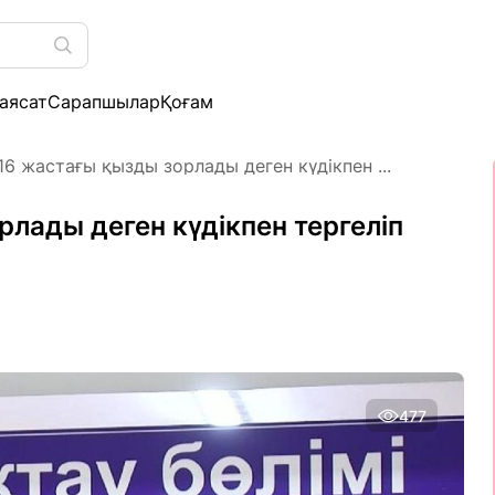
аясат
Сарапшылар
Қоғам
16 жастағы қызды зорлады деген күдікпен ...
лады деген күдікпен тергеліп
477