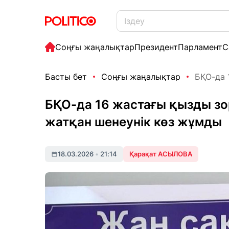
Соңғы жаңалықтар
Президент
Парламент
С
Басты бет
Соңғы жаңалықтар
БҚО-да 
БҚО-да 16 жастағы қызды зор
жатқан шенеунік көз жұмды
18.03.2026
•
21:14
Қарақат АСЫЛОВА