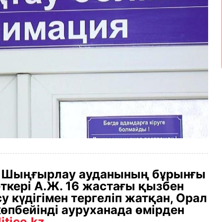
ы Шыңғырлау ауданының бұрынғы
ткері А.Ж. 16 жастағы қызбен
 күдігімен тергеліп жатқан, Орал
пбейінді ауруханада өмірден
itico.kz.