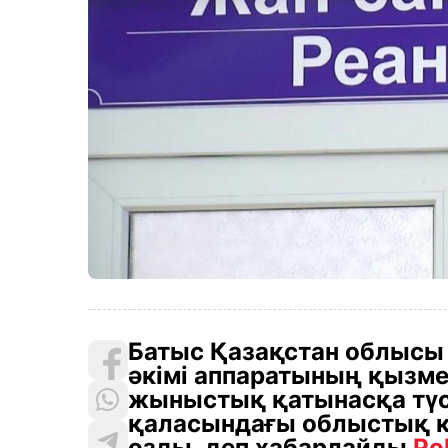
Батыс Қазақстан облыс
әкімі аппаратының қызме
жыныстық қатынасқа түсу
қаласындағы облыстық кө
озды, деп хабарлайды
Pol