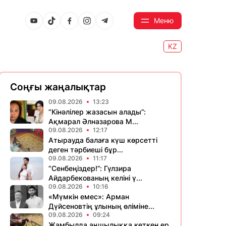
Меню
KZ
Соңғы жаңалықтар
09.08.2026
13:23
“Кінәлілер жазасын алады”:
Ақмарал Әлназарова М...
09.08.2026
12:17
Атырауда балаға күш көрсетті
деген тәрбиеші бұр...
09.08.2026
11:17
“Сенбеңіздер!”: Гүлзира
Айдарбекованың келіні ү...
09.08.2026
10:16
«Мүмкін емес»: Арман
Дүйсеновтің ұлының өліміне...
09.08.2026
09:24
Жамбылда аңшылыққа кеткен ер