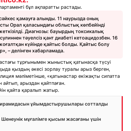
артаменті бұл ақпаратты растады.
 сәйкес қамауға алынды. 11 наурызда оның
ты Орал қаласындағы облыстық көпбейінді
жеткізілді. Диагнозы: бауырдың токсикалық
улиннен тәуелсіз қант диабеті кетоацидозбен. 16
н жоғалтқан күйінде қайтыс болды. Қайтыс болу
р», – делінген хабарламада.
жастағы тұрғынымен жыныстық қатынасқа түсуі
пқыда қыздың әкесі зорлау туралы арыз берген,
олиция мәліметінше, «қатынастар екіжақты сипатта
н айтып, арыздан қайтпаған.
ін қайта қаралып жатыр.
 пирамидасын ұйымдастырушылары сотталды
Шенеунік мұғалімге қысым жасағаны үшін