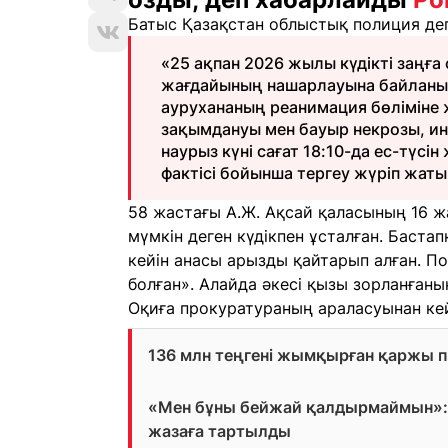
Батыс Қазақстан облыстық полиция деп
«25 ақпан 2026 жылы күдікті заңға
жағдайының нашарлауына байланыс
аурухананың реанимация бөліміне 
зақымдануы мен бауыр некрозы, инс
наурыз күні сағат 18:10-да ес-түсі
фактісі бойынша тергеу жүріп жаты
58 жастағы А.Ж. Ақсай қаласының 16 
мүмкін деген күдікпен ұсталған. Баста
кейін анасы арызды қайтарып алған. П
болған». Алайда әкесі қызы зорланғаны
Оқиға прокуратураның араласуынан кей
136 млн теңгені жымқырған қаржы
«Мен бұны бейжай қалдырмаймын»: 
жазаға тартылды