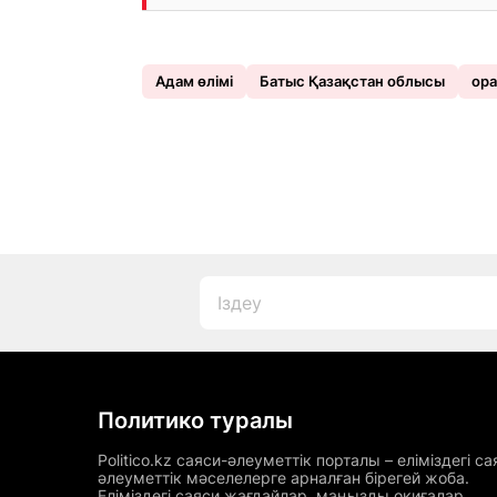
Адам өлімі
Батыс Қазақстан облысы
ора
Политико туралы
Politico.kz саяси-әлеуметтік порталы – еліміздегі са
әлеуметтік мәселелерге арналған бірегей жоба.
Еліміздегі саяси жағдайлар, маңызды оқиғалар,