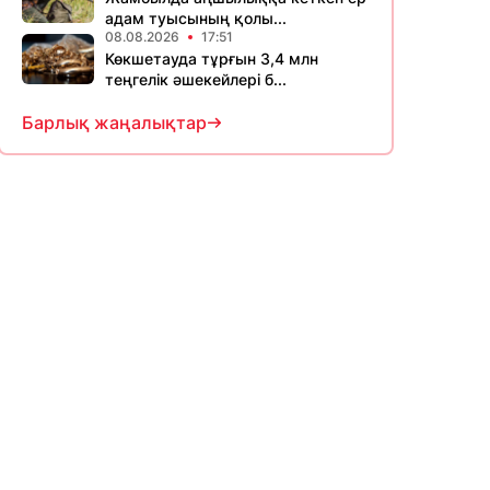
адам туысының қолы...
08.08.2026
17:51
Көкшетауда тұрғын 3,4 млн
теңгелік әшекейлері б...
Барлық жаңалықтар