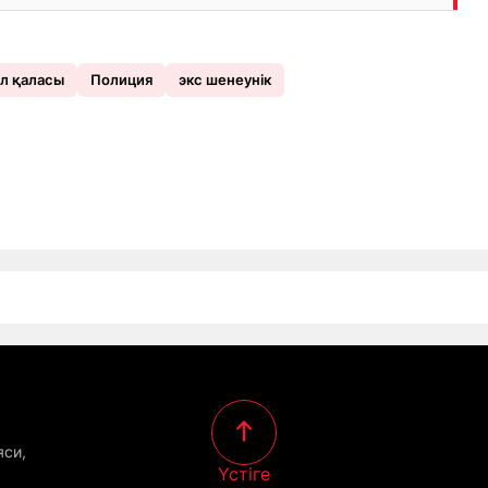
л қаласы
Полиция
экс шенеунік
яси,
Үстіге