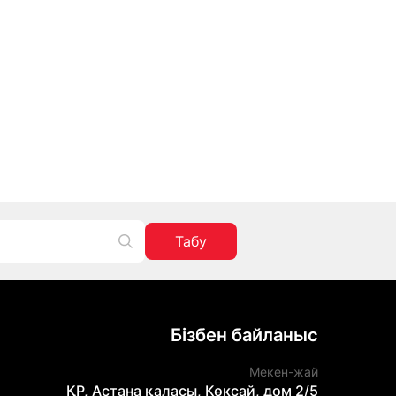
Табу
Бізбен байланыс
Мекен-жай
ҚР, Астана қаласы, Көксай, дом 2/5