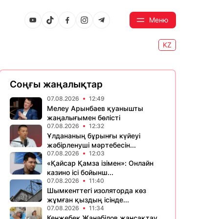
Меню
KZ
Соңғы жаңалықтар
07.08.2026
12:49
Мелеу Арынбаев қуанышты
жаңалығымен бөлісті
07.08.2026
12:32
Ұлдананың бұрынғы күйеуі
жәбірленуші мәртебесін...
07.08.2026
12:03
«Қайсар Қамза ізімен»: Онлайн
казино ісі бойынш...
07.08.2026
11:40
Шымкенттегі изоляторда көз
жұмған қыздың ісінде...
07.08.2026
11:34
Кенжебек Жанәбілов жансақтау