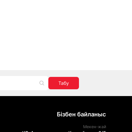
Табу
Бізбен байланыс
Мекен-жай