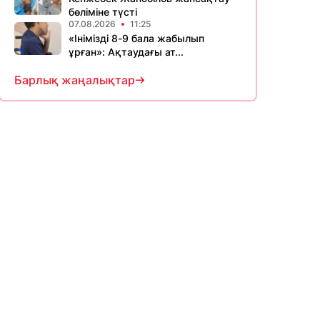
бөліміне түсті
07.08.2026
11:25
«Інімізді 8-9 бала жабылып
ұрған»: Ақтаудағы ат...
Барлық жаңалықтар