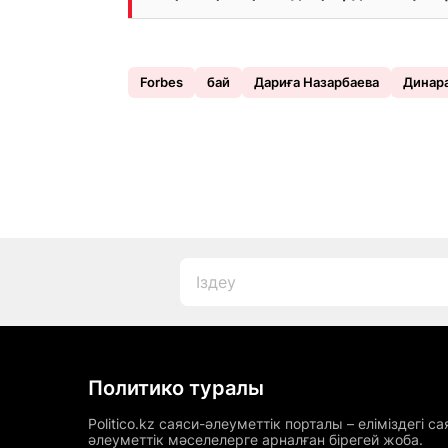
Forbes
бай
Дариға Назарбаева
Динара
Политико туралы
Politico.kz саяси-әлеуметтік порталы – еліміздегі са
әлеуметтік мәселелерге арналған бірегей жоба.