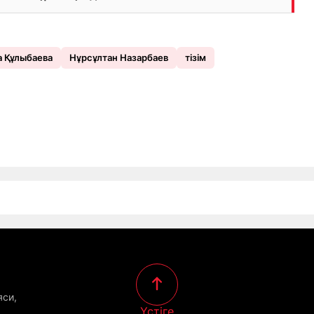
 Құлыбаева
Нұрсұлтан Назарбаев
тізім
яси,
Үстіге