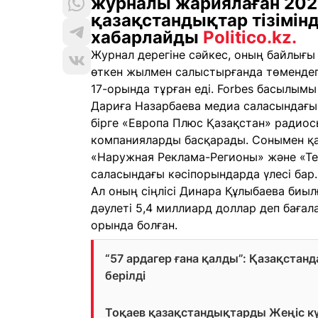
журналы жариялаған 202
қазақстандықтар тізімінд
хабарлайды
Politico.kz.
Журнал дерегіне сәйкес, оның байлығы 
өткен жылмен салыстырғанда төмендег
17-орында тұрған еді. Forbes басылымы
Дариға Назарбаева медиа саласындағы 
бірге «Европа Плюс Қазақстан» радио
компанияларды басқарады. Сонымен қа
«Наружная Реклама-Регионы» және «Те
саласындағы кәсіпорындарда үлесі бар.
Ал оның сіңлісі Динара Құлыбаева биыл
дәулеті 5,4 миллиард доллар деп бағал
орында болған.
“57 ардагер ғана қалды”: Қазақстан
берілді
Тоқаев қазақстандықтарды Жеңіс к