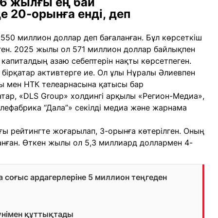
6 жылғы ең бай
е 20-орынға енді, деп
550 миллион доллар деп бағаланған. Бұл көрсеткіш
ен. 2025 жылы ол 571 миллион доллар байлықпен
 капиталдың азаю себептерін нақты көрсетпеген.
бірқатар активтерге ие. Ол ұлы Нұралы Әлиевпен
сы мен НТК телеарнасына қатысы бар
тар, «DLS Group» холдингі арқылы «Регион-Медиа»,
лефабрика “Дала”» секілді медиа және жарнама
ғы рейтингте жоғарылап, 3-орынға көтерілген. Оның
анған. Өткен жылы ол 5,3 миллиард доллармен 4-
да соғыс ардагерлеріне 5 миллион теңгеден
үнімен құттықтады