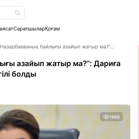
аясат
Сарапшылар
Қоғам
 Назарбаеваның байлығы азайып жатыр ма?”...
ығы азайып жатыр ма?”: Дариға
ілі болды
1966