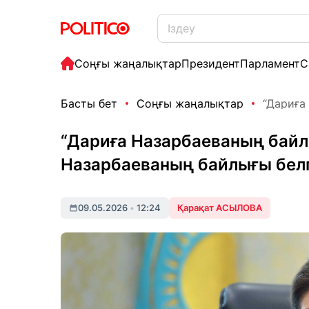
Соңғы жаңалықтар
Президент
Парламент
С
Басты бет
Соңғы жаңалықтар
“Дариға
“Дариға Назарбаеваның байл
Назарбаеваның байлығы белг
09.05.2026
•
12:24
Қарақат АСЫЛОВА