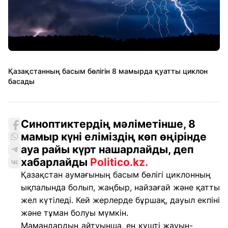
Қазақстанның басым бөлігін 8 мамырда қуатты циклон
басады
Синоптиктердің мәліметінше, 8
мамыр күні еліміздің көп өңірінде
ауа райы күрт нашарлайды, деп
хабарлайды
Politico.kz.
Қазақстан аумағының басым бөлігі циклонның
ықпалында болып, жаңбыр, найзағай және қатты
жел күтіледі. Кей жерлерде бұршақ, дауыл екпіні
және тұман болуы мүмкін.
Мамандардың айтуынша, ең күшті жауын-