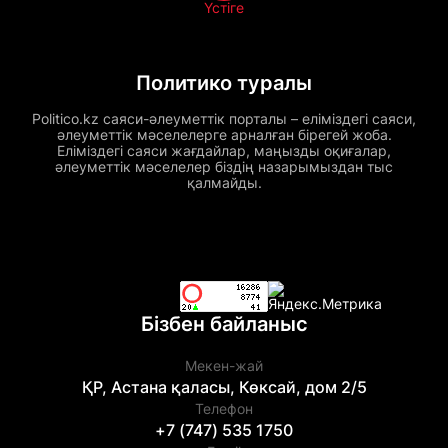
Үстіге
Политико туралы
Politico.kz саяси-әлеуметтік порталы – еліміздегі саяси,
әлеуметтік мәселелерге арналған бірегей жоба.
Еліміздегі саяси жағдайлар, маңызды оқиғалар,
әлеуметтік мәселелер біздің назарымыздан тыс
қалмайды.
Бізбен байланыс
Мекен-жай
ҚР, Астана қаласы, Көксай, дом 2/5
Телефон
+7 (747) 535 1750