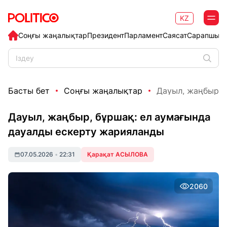
KZ
Соңғы жаңалықтар
Президент
Парламент
Саясат
Сарапшыл
Басты бет
Соңғы жаңалықтар
Дауыл, жаңбыр, б
Дауыл, жаңбыр, бұршақ: ел аумағында
дауалды ескерту жарияланды
07.05.2026
•
22:31
Қарақат АСЫЛОВА
2060