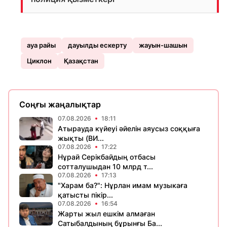
ауа райы
дауылды ескерту
жауын-шашын
Циклон
Қазақстан
Соңғы жаңалықтар
07.08.2026
18:11
Атырауда күйеуі әйелін аяусыз соққыға
жықты (ВИ...
07.08.2026
17:22
Нұрай Серікбайдың отбасы
сотталушыдан 10 млрд т...
07.08.2026
17:13
"Харам ба?": Нұрлан имам музыкаға
қатысты пікір...
07.08.2026
16:54
Жарты жыл ешкім алмаған
Сатыбалдының бұрынғы Ба...