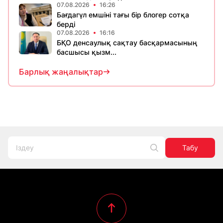
07.08.2026
16:26
Бағдагүл емшіні тағы бір блогер сотқа
берді
07.08.2026
16:16
БҚО денсаулық сақтау басқармасының
басшысы қызм...
Барлық жаңалықтар
Табу