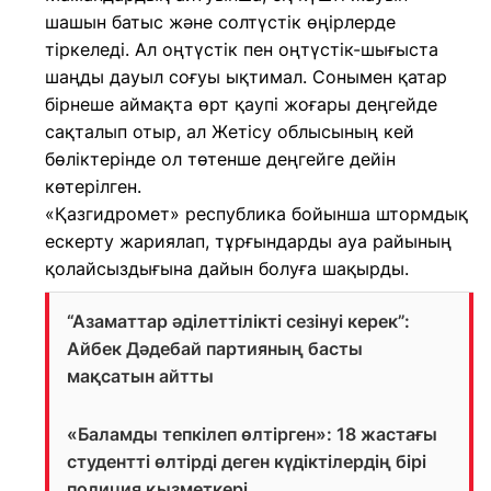
шашын батыс және солтүстік өңірлерде
тіркеледі. Ал оңтүстік пен оңтүстік-шығыста
шаңды дауыл соғуы ықтимал. Сонымен қатар
бірнеше аймақта өрт қаупі жоғары деңгейде
сақталып отыр, ал Жетісу облысының кей
бөліктерінде ол төтенше деңгейге дейін
көтерілген.
«Қазгидромет» республика бойынша штормдық
ескерту жариялап, тұрғындарды ауа райының
қолайсыздығына дайын болуға шақырды.
“Азаматтар әділеттілікті сезінуі керек”:
Айбек Дәдебай партияның басты
мақсатын айтты
«Баламды тепкілеп өлтірген»: 18 жастағы
студентті өлтірді деген күдіктілердің бірі
полиция қызметкері