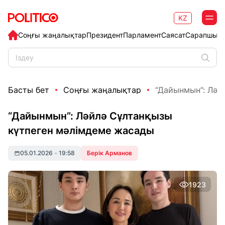
KZ
Соңғы жаңалықтар
Президент
Парламент
Саясат
Сарапшыл
Басты бет
Соңғы жаңалықтар
“Дайынмын”: Ләйл
“Дайынмын”: Ләйлә Сұлтанқызы
күтпеген мәлімдеме жасады
05.01.2026
•
19:58
Берік Арманов
1923