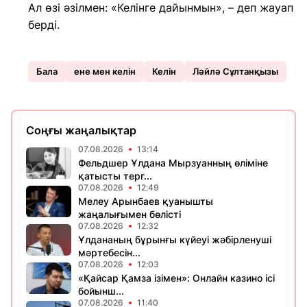
Ал өзі әзілмен: «Келінге дайынмын», – деп жауап
берді.
Бала
ене мен келін
Келін
Ләйлә Сұлтанқызы
Соңғы жаңалықтар
07.08.2026
13:14
Фельдшер Ұлдана Мырзуанның өліміне
қатысты терг...
07.08.2026
12:49
Мелеу Арынбаев қуанышты
жаңалығымен бөлісті
07.08.2026
12:32
Ұлдананың бұрынғы күйеуі жәбірленуші
мәртебесін...
07.08.2026
12:03
«Қайсар Қамза ізімен»: Онлайн казино ісі
бойынш...
07.08.2026
11:40