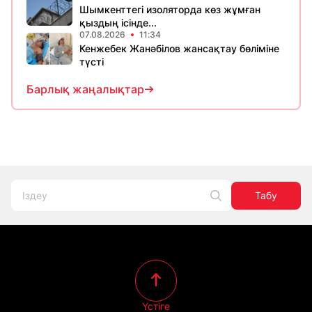
Шымкенттегі изоляторда көз жұмған
қыздың ісінде...
07.08.2026
11:34
Кенжебек Жанәбілов жансақтау бөліміне
түсті
Барлық жаңалықтар
Табу
Үстіге