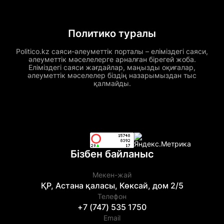
Политико туралы
Politico.kz саяси-әлеуметтік порталы – еліміздегі саяси,
әлеуметтік мәселелерге арналған бірегей жоба.
Еліміздегі саяси жағдайлар, маңызды оқиғалар,
әлеуметтік мәселелер біздің назарымыздан тыс
қалмайды.
Бізбен байланыс
Мекен-жай
ҚР, Астана қаласы, Көксай, дом 2/5
Телефон
+7 (747) 535 1750
Email