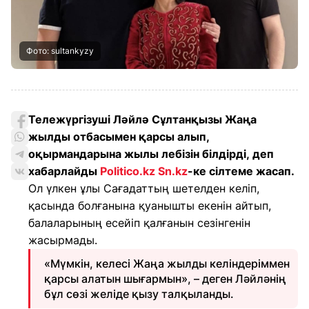
Фото: sultankyzy
Тележүргізуші Ләйлә Сұлтанқызы Жаңа
жылды отбасымен қарсы алып,
оқырмандарына жылы лебізін білдірді, деп
хабарлайды
Politico.kz
Sn.kz
-ке сілтеме жасап.
Ол үлкен ұлы Сағадаттың шетелден келіп,
қасында болғанына қуанышты екенін айтып,
балаларының есейіп қалғанын сезінгенін
жасырмады.
«Мүмкін, келесі Жаңа жылды келіндеріммен
қарсы алатын шығармын», – деген Ләйләнің
бұл сөзі желіде қызу талқыланды.