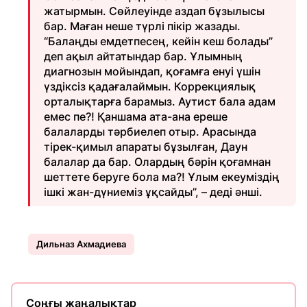
жатырмын. Сөйлеуінде аздап бұзылысы
бар. Маған неше түрлі пікір жазады.
“Балаңды емдетпесең, кейін кеш болады”
деп ақыл айтатындар бар. Ұлымның
диагнозын мойындап, қоғамға енуі үшін
үздіксіз қадағалаймын. Коррекциялық
орталықтарға барамыз. Аутист бала адам
емес пе?! Қаншама ата-ана ереше
балаларды тәрбиелеп отыр. Арасында
тірек-қимыл апараты бұзылған, Даун
балалар да бар. Олардың бәрін қоғамнан
шеттете беруге бола ма?! Ұлым екеуміздің
ішкі жан-дүниеміз ұқсайды”, – деді әнші.
Дильназ Ахмадиева
Соңғы жаңалықтар