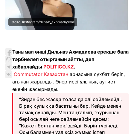
Фото: Instagram/dilnaz_akhmadiyeva
Танымал әнші Дильназ Ахмадиева ерекше бала
тәрбиелеп отырғанын айтты, деп
хабарлайды
POLITICO.KZ
.
Commutator Казахстан
арнасына сұхбат беріп,
ағынан жарылды. Өнер иесі ұлының аутист
екенін жасырмады.
“Зидан бес жасқа толса да әлі сөйлемейді.
Бірақ қулыққа басатыны бар. Кейде менен
тамақ сұрайды. Мен таңғалып, “бұрыннан
бері осылай неге сөйлемейсің десем:
“Қажет болған жоқ” дейді. Бәрін түсінеді.
Осы баламмен үздіксіз жұмыс істеп