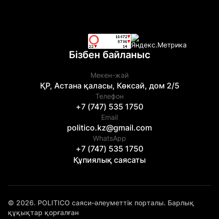
Бізбен байланыс
Мекен-жай
ҚР, Астана қаласы, Көксай, дом 2/5
Телефон
+7 (747) 535 1750
Email
politico.kz@gmail.com
WhatsApp
+7 (747) 535 1750
Құпиялық саясаты
© 2026. POLITICO саяси-әлеуметтік порталы. Барлық
құқықтар қорғалған