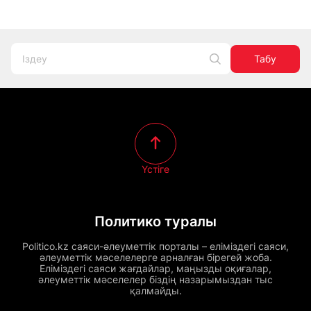
Табу
Үстіге
Политико туралы
Politico.kz саяси-әлеуметтік порталы – еліміздегі саяси,
әлеуметтік мәселелерге арналған бірегей жоба.
Еліміздегі саяси жағдайлар, маңызды оқиғалар,
әлеуметтік мәселелер біздің назарымыздан тыс
қалмайды.