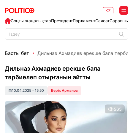
KZ
Соңғы жаңалықтар
Президент
Парламент
Саясат
Сарапшыл
Басты бет
Дильназ Ахмадиев ерекше бала тәрбиел
Дильназ Ахмадиев ерекше бала
тәрбиелеп отырғанын айтты
10.04.2025
•
15:50
Берік Арманов
565