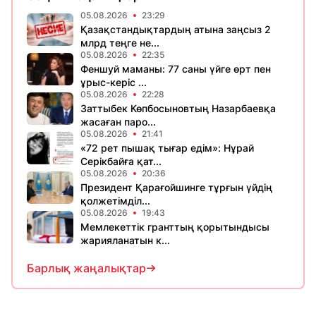
05.08.2026
23:29
Қазақстандықтардың атына заңсыз 2
млрд теңге не...
05.08.2026
22:35
Феншуй маманы: 77 саны үйге өрт пен
ұрыс-керіс ...
05.08.2026
22:28
Заттыбек Көпбосыновтың Назарбаевқа
жасаған паро...
05.08.2026
21:41
«72 рет пышақ тығар едім»: Нұрай
Серікбайға қат...
05.08.2026
20:36
Президент Қарағойшинге тұрғын үйдің
қолжетімділ...
05.08.2026
19:43
Мемлекеттік гранттың қорытындысы
жарияланатын к...
Барлық жаңалықтар