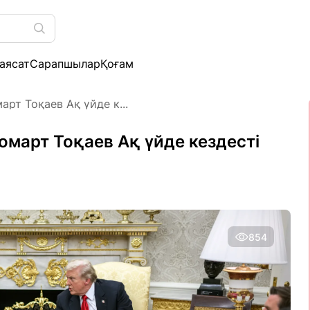
аясат
Сарапшылар
Қоғам
рт Тоқаев Ақ үйде к...
март Тоқаев Ақ үйде кездесті
854