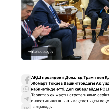
whitehouse.gov
АҚШ президенті Дональд Трамп пен Қ
Жомарт Тоқаев Вашингтондағы Ақ үйде
кабинетінде өтті, деп хабарлайды POL
Тараптар екіжақты стратегиялық серік
инвестициялық ынтымақтастықты кеңейту
талқылады.