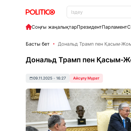
Соңғы жаңалықтар
Президент
Парламент
С
Басты бет
Дональд Трамп пен Қасым-Жома
Дональд Трамп пен Қасым-Жо
09.11.2025
•
16:27
Айсұлу Мұрат