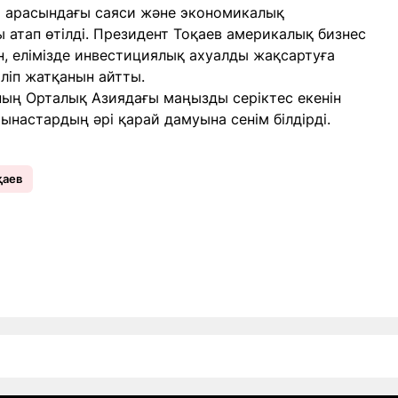
 арасындағы саяси және экономикалық
атап өтілді. Президент Тоқаев америкалық бизнес
н, елімізде инвестициялық ахуалды жақсартуға
ліп жатқанын айтты.
ның Орталық Азиядағы маңызды серіктес екенін
тынастардың әрі қарай дамуына сенім білдірді.
қаев