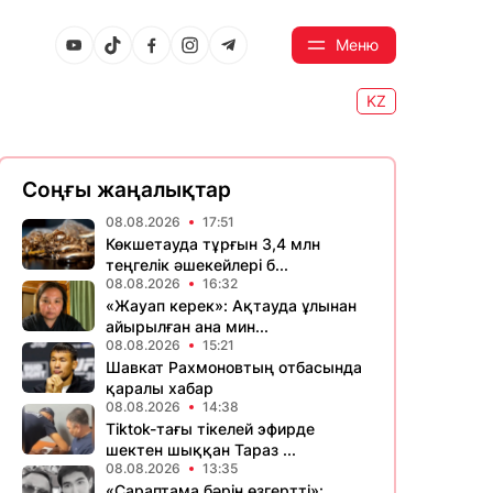
Меню
KZ
Соңғы жаңалықтар
08.08.2026
17:51
Көкшетауда тұрғын 3,4 млн
теңгелік әшекейлері б...
08.08.2026
16:32
«Жауап керек»: Ақтауда ұлынан
айырылған ана мин...
08.08.2026
15:21
Шавкат Рахмоновтың отбасында
қаралы хабар
08.08.2026
14:38
Tiktok-тағы тікелей эфирде
шектен шыққан Тараз ...
08.08.2026
13:35
«Сараптама бәрін өзгертті»: