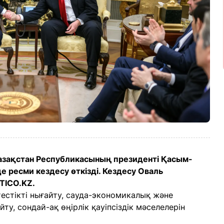
азақстан Республикасының президенті Қасым-
 ресми кездесу өткізді. Кездесу Оваль
ITICO.KZ.
тестікті нығайту, сауда-экономикалық және
, сондай-ақ өңірлік қауіпсіздік мәселелерін