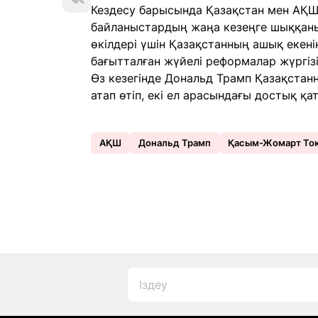
Кездесу барысында Қазақстан мен АҚШ
байланыстардың жаңа кезеңге шыққаны 
өкілдері үшін Қазақстанның ашық екені
бағытталған жүйелі реформалар жүргізі
Өз кезегінде Дональд Трамп Қазақстан
атап өтіп, екі ел арасындағы достық қа
АҚШ
Дональд Трамп
Қасым-Жомарт То