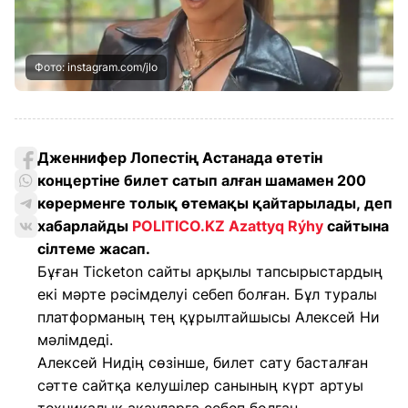
Фото: instagram.com/jlo
Дженнифер Лопестің Астанада өтетін
концертіне билет сатып алған шамамен 200
көрерменге толық өтемақы қайтарылады, деп
хабарлайды
POLITICO.KZ
Azattyq Rýhy
сайтына
сілтеме жасап.
Бұған Ticketon сайты арқылы тапсырыстардың
екі мәрте рәсімделуі себеп болған. Бұл туралы
платформаның тең құрылтайшысы Алексей Ни
мәлімдеді.
Алексей Нидің сөзінше, билет сату басталған
сәтте сайтқа келушілер санының күрт артуы