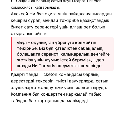
Сондай-ақ барлық сатып алушыларға Ticketon
комиссиясы қайтарылады.
Алексей Ни бұл оқиға үшін пайдаланушылардан
кешірім сұрап, мұндай тәжірибе қазақстандық
билет сату сервистері үшін алғаш рет болып
отырғанын айтты.
«Бұл – оқулықтан үйренуге келмейтін
тәжірибе. Біз бұл қателіктен сабақ алып,
болашақта сервисті халықаралық деңгейге
жеткізу үшін жұмыс істей береміз», – деп
жазды Ни Threads әлеуметтік желісінде.
Қазіргі таңда Ticketon командасы барлық
деректерді тексеріп, тиісті ваучерлерді сатып
алушыларға жолдау жұмысын жалғастыруда.
Компания бұл концерттен қаржылай табыс
табудан бас тартқанын да мәлімдеді.