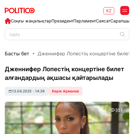
KZ
Соңғы жаңалықтар
Президент
Парламент
Саясат
Сарапшыл
Басты бет
Дженнифер Лопестің концертіне билет а
Дженнифер Лопестің концертіне билет
алғандардың ақшасы қайтарылады
13.04.2025
•
14:36
Берік Арманов
351