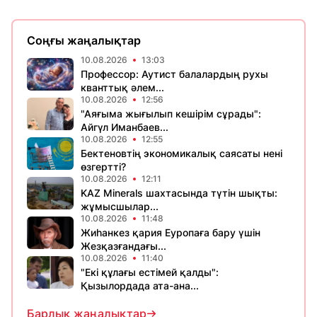
Соңғы жаңалықтар
10.08.2026
13:03
Профессор: Аутист балалардың рухы
кванттық әлем...
10.08.2026
12:56
"Аяғыма жығылып кешірім сұрады":
Айгүл Иманбаев...
10.08.2026
12:55
Бектеновтің экономикалық саясаты нені
өзгертті?
10.08.2026
12:11
KAZ Minerals шахтасында түтін шықты:
жұмысшылар...
10.08.2026
11:48
Жиһанкез қария Еуропаға бару үшін
Жезқазғандағы...
10.08.2026
11:40
"Екі құлағы естімей қалды":
Қызылордада ата-ана...
Барлық жаңалықтар