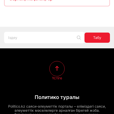
Табу
Үстіге
Политико туралы
Politico.kz саяси-әлеуметтік порталы – еліміздегі саяси,
әлеуметтік мәселелерге арналған бірегей жоба.