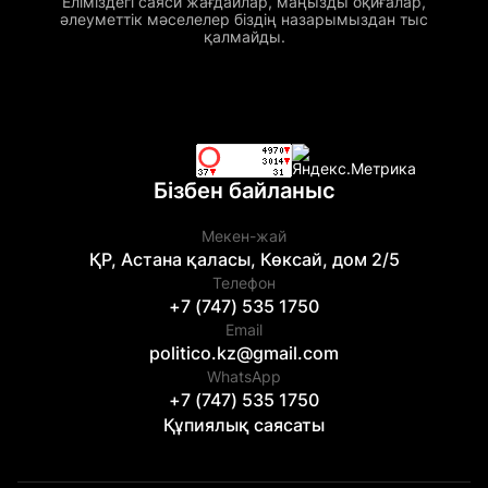
Еліміздегі саяси жағдайлар, маңызды оқиғалар,
әлеуметтік мәселелер біздің назарымыздан тыс
қалмайды.
Бізбен байланыс
Мекен-жай
ҚР, Астана қаласы, Көксай, дом 2/5
Телефон
+7 (747) 535 1750
Email
politico.kz@gmail.com
WhatsApp
+7 (747) 535 1750
Құпиялық саясаты