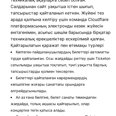
техникалық ақауларға себеп болған.
Салдарынан сайт уақытша істен шығып,
тапсырыстар қайталанып кеткен. Жүйені тез
арада қалпына келтіру үшін команда Cloudflare
платформасының электронды кезек жүйесін
енгізгенімен, асығыс шешім барысында бірқатар
техникалық ерекшеліктер ескерілмей қалған.
Қайтарылатын қаражат пен өтемақы түрлері
Көптеген пайдаланушылардың билеттері автоматты
түрде қайталанған. Осы жағдайды реттеу үшін Ticketon
сатылымды уақытша тоқтатып, түнгі уақытта барлық
тапсырыстарды қолмен тексерген.
Билеттері қайталанған көрермендердің
көпшілігіне жоғары санаттағы орындарға
апгрейдұсынылады.
Ал аз ғана бөлігіне, билет санаты төмендеген
жағдайда, толық ақшасы қайтарылып, олар
концертке тегін қатыса алады.