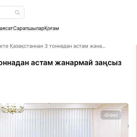
аясат
Сарапшылар
Қоғам
ікте Қазақстаннан 3 тоннадан астам жана...
 тоннадан астам жанармай заңсыз
960