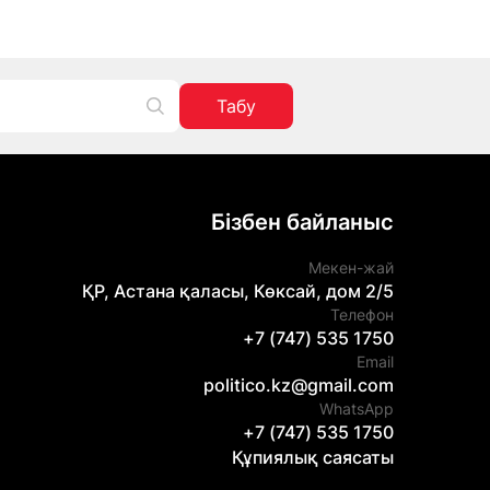
Табу
Бізбен байланыс
Мекен-жай
ҚР, Астана қаласы, Көксай, дом 2/5
Телефон
+7 (747) 535 1750
Email
politico.kz@gmail.com
WhatsApp
+7 (747) 535 1750
Құпиялық саясаты