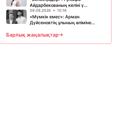
Айдарбекованың келіні ү...
09.08.2026
10:16
«Мүмкін емес»: Арман
Дүйсеновтің ұлының өліміне...
Барлық жаңалықтар