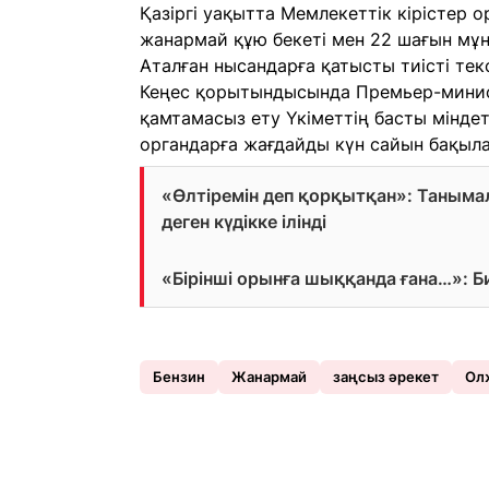
Қазіргі уақытта Мемлекеттік кірістер 
жанармай құю бекеті мен 22 шағын мұ
Аталған нысандарға қатысты тиісті текс
Кеңес қорытындысында Премьер-минис
қамтамасыз ету Үкіметтің басты міндетт
органдарға жағдайды күн сайын бақыл
«Өлтіремін деп қорқытқан»: Таныма
деген күдікке ілінді
«Бірінші орынға шыққанда ғана…»: Б
Бензин
Жанармай
заңсыз әрекет
Ол