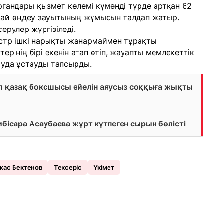
органдары қызмет көлемі күмәнді түрде артқан 62
най өңдеу зауытының жұмысын талдап жатыр.
ерулер жүргізіледі.
тр ішкі нарықты жанармаймен тұрақты
ерінің бірі екенін атап өтіп, жауапты мемлекеттік
ауда ұстауды тапсырды.
л қазақ боксшысы әйелін аяусыз соққыға жықты
ибісара Асаубаева жұрт күтпеген сырын бөлісті
жас Бектенов
Тексеріс
Үкімет