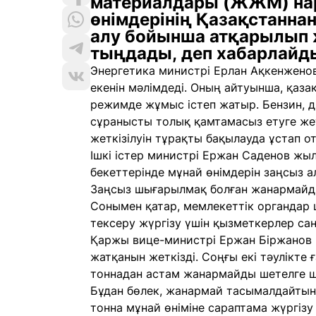
материалдары (ЖЖМ) нар
өнімдерінің Қазақстанн
алу бойынша атқарылып 
тыңдады, деп хабарлай
Энергетика министрі Ерлан Ақкенженов
екенін мәлімдеді. Оның айтуынша, қаз
режимде жұмыс істеп жатыр. Бензин, д
сұранысты толық қамтамасыз етуге жетк
жеткізілуін тұрақты бақылауда ұстап о
Ішкі істер министрі Ержан Саденов жы
бекеттерінде мұнай өнімдерін заңсыз 
Заңсыз шығарылмақ болған жанармайды
Сонымен қатар, мемлекеттік органдар
тексеру жүргізу үшін қызметкерлер са
Қаржы вице-министрі Ержан Біржанов 
жатқанын жеткізді. Соңғы екі тәулікте
тоннадан астам жанармайды шетелге шы
Бұдан бөлек, жанармай тасымалдайтын 1
тонна мұнай өніміне сараптама жүргізу