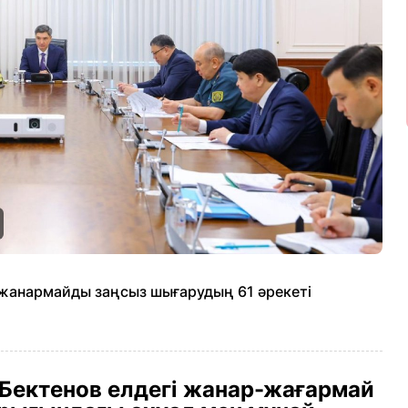
м жанармайды заңсыз шығарудың 61 әрекеті
Бектенов елдегі жанар-жағармай