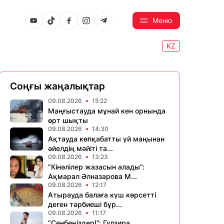
Меню
KZ
Соңғы жаңалықтар
09.08.2026
15:22
Маңғыстауда мұнай кен орнында
өрт шықты
09.08.2026
14:30
Ақтауда көпқабатты үй маңынан
әйелдің мәйіті та...
09.08.2026
13:23
“Кінәлілер жазасын алады”:
Ақмарал Әлназарова М...
09.08.2026
12:17
Атырауда балаға күш көрсетті
деген тәрбиеші бұр...
09.08.2026
11:17
“Сенбеңіздер!”: Гүлзира