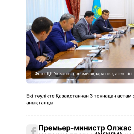
Фото: ҚР Үкіметінің ресми ақпараттық агенттігі
Екі тәулікте Қазақстаннан 3 тоннадан аста
анықталды
Премьер-министр Олжас 