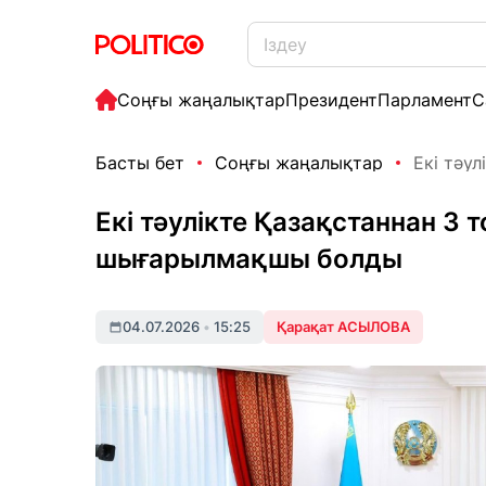
Соңғы жаңалықтар
Президент
Парламент
С
Басты бет
Соңғы жаңалықтар
Екі тәул
Екі тәулікте Қазақстаннан 3
шығарылмақшы болды
04.07.2026
•
15:25
Қарақат АСЫЛОВА