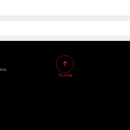
яси,
Үстіге