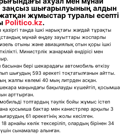
ығындағы ахуал мен мұнай
ан заңсыз шығарылуының алдын
жатқан жұмыстар туралы есепті
ды
Politico.kz
.
 қазіргі таңда ішкі нарықтағы жағдай тұрақты
ақстандық мұнай өңдеу зауыттары жоспарлы
изель отыны және авиациялық отын қоры ішкі
ілікті. Министрлік жанармай өндірісі мен
тыр.
л басынан бері шекарадағы автомобиль өткізу
алып шығудың 593 әрекеті тоқтатылғанын айтты.
ң жалпы көлемі 40 мың литрден асқан.
 шекара маңындағы бақылауды күшейтіп, қосымша
нын арттырған.
мобильді топтардың тәулік бойы жұмыс істеп
 ғана қосымша бактар мен канистрлер арқылы 3
ғарудың 61 әрекетінің жолы кесілген.
8 арнайы көлік тексеріліп, олардың бірінен 34
 үшін сынамалар алынған.