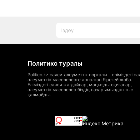
Политико туралы
Politico.kz саяси-әлеуметтік порталы – еліміздегі са
әлеуметтік мәселелерге арналған бірегей жоба.
Еліміздегі саяси жағдайлар, маңызды оқиғалар,
әлеуметтік мәселелер біздің назарымыздан тыс
қалмайды.