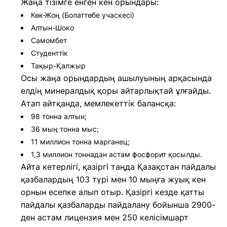
Жаңа тізімге енген кен орындары:
Көк-Жоң (Болаттөбе учаскесі)
Алтын-Шоко
Самомбет
Студенттік
Тақыр-Қалжыр
Осы жаңа орындардың ашылуының арқасында
елдің минералдық қоры айтарлықтай ұлғайды.
Атап айтқанда, мемлекеттік балансқа:
98 тонна алтын;
36 мың тонна мыс;
11 миллион тонна марганец;
1,3 миллион тоннадан астам фосфорит қосылды.
Айта кетерлігі, қазіргі таңда Қазақстан пайдалы
қазбалардың 103 түрі мен 10 мыңға жуық кен
орнын есепке алып отыр. Қазіргі кезде қатты
пайдалы қазбаларды пайдалану бойынша 2900-
ден астам лицензия мен 250 келісімшарт