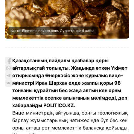
Фото: Elements.envato.com. Суретте: шикі алтын
Қазақстанның пайдалы қазбалар қоры
айтарлықтай толықты. Жақында өткен Үкімет
отырысында Өнеркәсіс және құрылыс вице-
министрі Иран Шархан елде жалпы қоры 98
тоннаны құрайтын бес жаңа алтын кен орны
мемлекеттік есепке алынғанын мәлімдеді, деп
хабарлайды POLITICO.KZ.
Вице-министрдің айтуынша, соңғы геологиялық
барлау жұмыстарының нәтижесінде бұл бес кен
орны алғаш рет мемлекеттік балансқа қойылды.