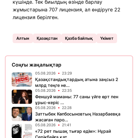
күшінде. Тек биылдың өзінде барлау
жұмыстарына 707 лицензия, ал өндіруге 22
лицензия берілген.
Алтын
Қазақстан
Қазба байлық
Үкімет
Соңғы жаңалықтар
05.08.2026
23:29
Қазақстандықтардың атына заңсыз 2
млрд теңге не...
05.08.2026
22:35
Феншуй маманы: 77 саны үйге өрт пен
ұрыс-керіс ...
05.08.2026
22:28
Заттыбек Көпбосыновтың Назарбаевқа
жасаған паро...
05.08.2026
21:41
«72 рет пышақ тығар едім»: Нұрай
Серікбайға қат...