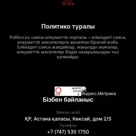
Үстіге
Политико туралы
Politico.kz саяси-әлеуметтік порталы – еліміздегі саяси,
әлеуметтік мәселелерге арналған бірегей жоба.
Еліміздегі саяси жағдайлар, маңызды оқиғалар,
әлеуметтік мәселелер біздің назарымыздан тыс
қалмайды.
Бізбен байланыс
Мекен-жай
ҚР, Астана қаласы, Көксай, дом 2/5
Телефон
+7 (747) 535 1750