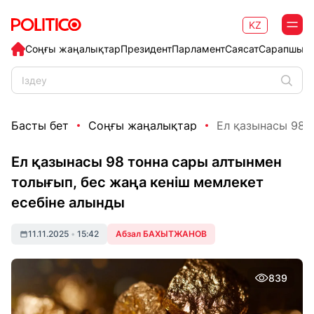
KZ
Соңғы жаңалықтар
Президент
Парламент
Саясат
Сарапшыл
Басты бет
Соңғы жаңалықтар
Ел қазынасы 98 т
Ел қазынасы 98 тонна сары алтынмен
толығып, бес жаңа кеніш мемлекет
есебіне алынды
11.11.2025
•
15:42
Абзал БАХЫТЖАНОВ
839