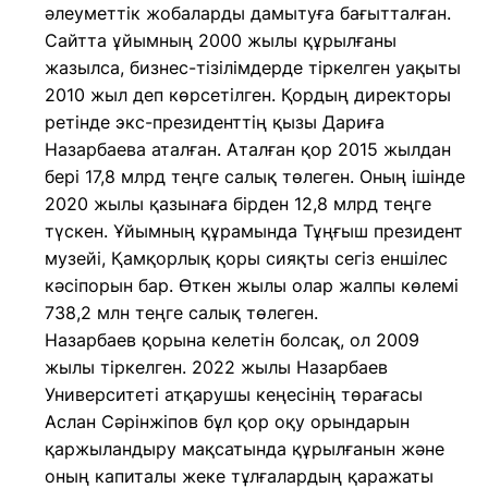
әлеуметтік жобаларды дамытуға бағытталған.
Сайтта ұйымның 2000 жылы құрылғаны
жазылса, бизнес-тізілімдерде тіркелген уақыты
2010 жыл деп көрсетілген. Қордың директоры
ретінде экс-президенттің қызы Дариға
Назарбаева аталған. Аталған қор 2015 жылдан
бері 17,8 млрд теңге салық төлеген. Оның ішінде
2020 жылы қазынаға бірден 12,8 млрд теңге
түскен. Ұйымның құрамында Тұңғыш президент
музейі, Қамқорлық қоры сияқты сегіз еншілес
кәсіпорын бар. Өткен жылы олар жалпы көлемі
738,2 млн теңге салық төлеген.
Назарбаев қорына келетін болсақ, ол 2009
жылы тіркелген. 2022 жылы Назарбаев
Университеті атқарушы кеңесінің төрағасы
Аслан Сәрінжіпов бұл қор оқу орындарын
қаржыландыру мақсатында құрылғанын және
оның капиталы жеке тұлғалардың қаражаты