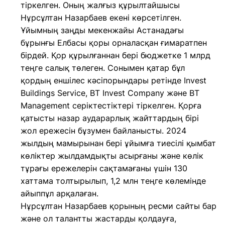
тіркелген. Оның жалғыз құрылтайшысы
Нұрсұлтан Назарбаев екені көрсетілген.
Ұйымның заңды мекенжайы Астанадағы
бұрынғы Елбасы қоры орналасқан ғимаратпен
бірдей. Қор құрылғаннан бері бюджетке 1 млрд
теңге салық төлеген. Сонымен қатар бұл
қордың еншілес кәсіпорындары ретінде Invest
Buildings Service, BT Invest Company және BT
Management серіктестіктері тіркелген. Қорға
қатысты назар аударарлық жайттардың бірі
жол ережесін бұзумен байланысты. 2024
жылдың мамырынан бері ұйымға тиесілі қымбат
көліктер жылдамдықты асырғаны және көлік
тұрағы ережелерін сақтамағаны үшін 130
хаттама толтырылып, 1,2 млн теңге көлемінде
айыппұл арқалаған.
Нұрсұлтан Назарбаев қорының ресми сайты бар
және ол талантты жастарды қолдауға,