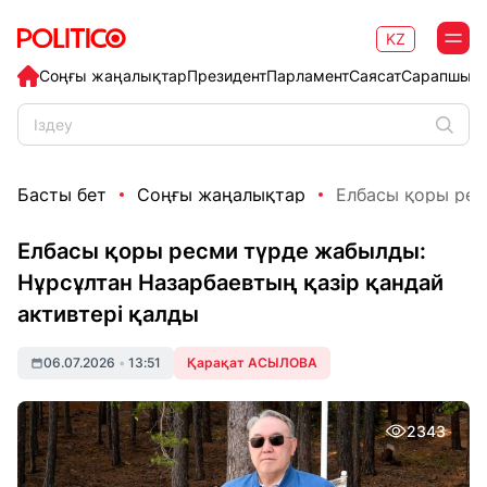
KZ
Соңғы жаңалықтар
Президент
Парламент
Саясат
Сарапшыл
Басты бет
Соңғы жаңалықтар
Елбасы қоры рес
Елбасы қоры ресми түрде жабылды:
Нұрсұлтан Назарбаевтың қазір қандай
активтері қалды
06.07.2026
•
13:51
Қарақат АСЫЛОВА
2343