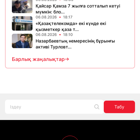
Қайсар Қамза 7 жылға сотталып кетуі
мүмкін: бло...
06.08.2026
18:17
«Қазақтелекомда» екі күнде екі
қызметкер қаза т...
06.08.2026
18:10
Назарбаевтың немересінің бұрынғы
активі Турловт...
Барлық жаңалықтар
Табу