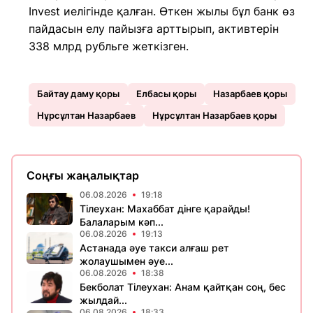
Invest иелігінде қалған. Өткен жылы бұл банк өз
пайдасын елу пайызға арттырып, активтерін
338 млрд рубльге жеткізген.
Байтау даму қоры
Елбасы қоры
Назарбаев қоры
Нұрсұлтан Назарбаев
Нұрсұлтан Назарбаев қоры
Соңғы жаңалықтар
06.08.2026
19:18
Тілеухан: Махаббат дінге қарайды!
Балаларым кәп...
06.08.2026
19:13
Астанада әуе такси алғаш рет
жолаушымен әуе...
06.08.2026
18:38
Бекболат Тілеухан: Анам қайтқан соң, бес
жылдай...
06.08.2026
18:33