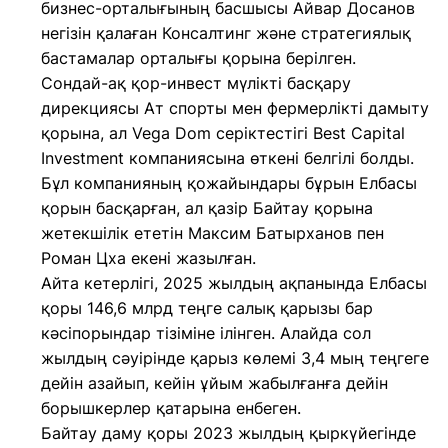
бизнес-орталығының басшысы Айвар Досанов
негізін қалаған Консалтинг және стратегиялық
бастамалар орталығы қорына берілген.
Сондай-ақ қор-инвест мүлікті басқару
дирекциясы Ат спорты мен фермерлікті дамыту
қорына, ал Vega Dom серіктестігі Best Capital
Investment компаниясына өткені белгілі болды.
Бұл компанияның қожайындары бұрын Елбасы
қорын басқарған, ал қазір Байтау қорына
жетекшілік ететін Максим Батырханов пен
Роман Цха екені жазылған.
Айта кетерлігі, 2025 жылдың ақпанында Елбасы
қоры 146,6 млрд теңге салық қарызы бар
кәсіпорындар тізіміне ілінген. Алайда сол
жылдың сәуірінде қарыз көлемі 3,4 мың теңгеге
дейін азайып, кейін ұйым жабылғанға дейін
борышкерлер қатарына енбеген.
Байтау даму қоры 2023 жылдың қыркүйегінде