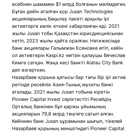
есебінен шамамен $1 млрд болғанын мәлімдеген.
Бұған дейін аталған қор Jusan Technologies
акцияларының бақылау пакеті арқылы ірі
активтерге иелік еткені хабарланған еді. 2021
жылы Jusan тобы Қазақстан юрисдикциясынан
кетіп, 2023 жылы қайта оралған. Нәтижесінде
банк акциялары Ғалымжан Есеновке өтіп, кейін
ол активтерін Kaspi.kz негізін қалаушы Вячеслав
Кимге сатқан. Жаңа иесі банкті Alatau City Bank
деп өзгерткен.
Назарбаев қорына қатысы бар тағы бір ірі актив
ретінде ресейлік Азия-Тынық мұхиты банкі
аталады. 2021 жылы Jusan тобына кіретін
Pioneer Capital Invest серіктестігі Ресейдің
Орталық банкінен бұл қаржы ұйымының
акцияларын 79,8 млрд теңгеге сатып алған.
Кейіннен банк Jusan құрамынан шығып, тікелей
Назарбаев қорының меншігіндегі Pioneer Capital