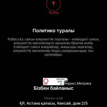
Үстіге
Политико туралы
Politico.kz саяси-әлеуметтік порталы – еліміздегі саяси,
әлеуметтік мәселелерге арналған бірегей жоба.
Еліміздегі саяси жағдайлар, маңызды оқиғалар,
әлеуметтік мәселелер біздің назарымыздан тыс
қалмайды.
Бізбен байланыс
Мекен-жай
ҚР, Астана қаласы, Көксай, дом 2/5