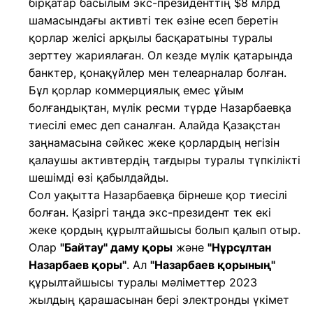
бірқатар басылым экс-президенттің $8 млрд
шамасындағы активті тек өзіне есеп беретін
қорлар желісі арқылы басқаратыны туралы
зерттеу жариялаған. Ол кезде мүлік қатарында
банктер, қонақүйлер мен телеарналар болған.
Бұл қорлар коммерциялық емес ұйым
болғандықтан, мүлік ресми түрде Назарбаевқа
тиесілі емес деп саналған. Алайда Қазақстан
заңнамасына сәйкес жеке қорлардың негізін
қалаушы активтердің тағдыры туралы түпкілікті
шешімді өзі қабылдайды.
Сол уақытта Назарбаевқа бірнеше қор тиесілі
болған. Қазіргі таңда экс-президент тек екі
жеке қордың құрылтайшысы болып қалып отыр.
Олар
"Байтау" даму қоры
және
"Нұрсұлтан
Назарбаев қоры"
. Ал
"Назарбаев қорының"
құрылтайшысы туралы мәліметтер 2023
жылдың қарашасынан бері электронды үкімет