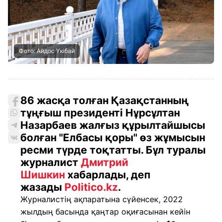
Фото: Айдос Үкібай
86 жасқа толған Қазақстанның
тұңғыш президенті Нұрсұлтан
Назарбаев жалғыз құрылтайшысы
болған "Елбасы қоры" өз жұмысын
ресми түрде тоқтатты. Бұл туралы
журналист
Дмитрий
Шишкин
хабарлады, деп
жазады
Politico.kz
.
Журналистің ақпаратына сүйенсек, 2022
жылдың басында қаңтар оқиғасынан кейін