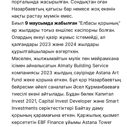
порталында жасырылған. Сондықтан оған
Назарбаевтың қатысы бар немесе жоқ екенін
нақты растау мүмкін емес.
Биыл
9 маусымда жабылған
"Елбасы қорының"
әр жылдары тоғыз еншілес кәсіпорны болған.
Олардың екеуі қазір жұмыс істемейді, ал
қалғандары 2023 және 2024 жылдары
құрылтайшыларын өзгерткен.
Мәселен, жылжымайтын мүлік пен мейрамхана
ісімен айналысатын Almaty Building Service
компаниясы 2023 жылдың сәуірінде Astana Art
Fund жеке қорына өткен. Бұл қор Назарбаевтың
бейресми әйелі саналатын Әсел Құрманбаеваға
тиесілі екені айтылады. Бұдан бөлек Капитал
Invest 2021, Capital Invest Developer және Smart
Investments серіктестіктері Байтау даму
қорының қарамағына өткен. Қаржылық қызмет
көрсететін EBF Finance ұйымы Astana Tower