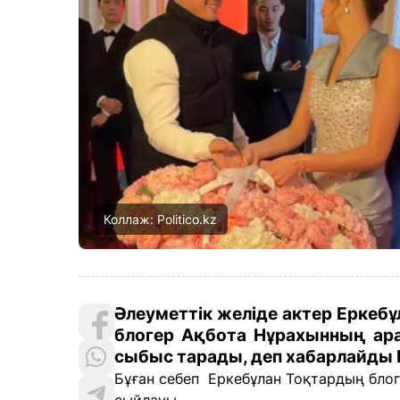
Коллаж: Politico.kz
Әлеуметтік желіде актер Еркеб
блогер Ақбота Нұрахынның ар
сыбыс тарады, деп хабарлайды 
Бұған себеп Еркебұлан Тоқтардың блоге