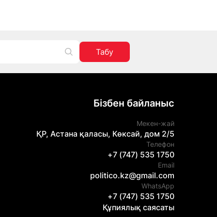
Табу
Бізбен байланыс
Мекен-жай
ҚР, Астана қаласы, Көксай, дом 2/5
Телефон
+7 (747) 535 1750
Email
politico.kz@gmail.com
WhatsApp
+7 (747) 535 1750
Құпиялық саясаты