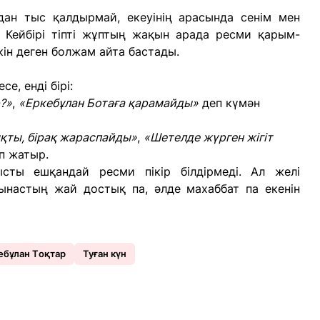
дан тыс қалдырмай, екеуінің арасында сенім мен
 Кейбірі тіпті жұптың жақын арада ресми қарым-
кін деген болжам айта бастады.
се, енді бірі:
?»
,
«Еркебұлан Ботаға қарамайды»
деп күмән
қты, бірақ жараспайды»
,
«Шетелде жүрген жігіт
п жатыр.
сты ешқандай ресми пікір білдірмеді. Ал желі
ынастың жай достық па, әлде махаббат па екенін
ебұлан Тoқтар
Туған күн