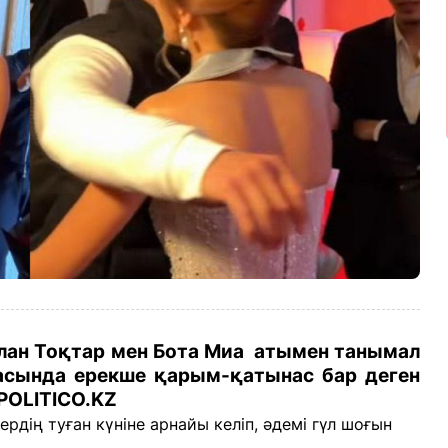
ұлан Тоқтар мен Бота Миа атымен танымал
асында ерекше қарым-қатынас бар деген
POLITICO.KZ
рдің туған күніне арнайы келіп, әдемі гүл шоғын