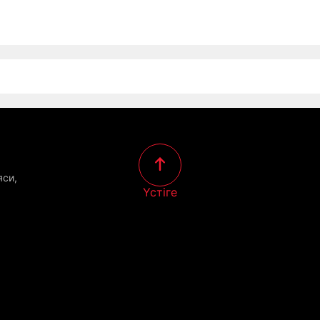
яси,
Үстіге