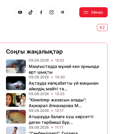
Меню
KZ
Соңғы жаңалықтар
09.08.2026
15:22
Маңғыстауда мұнай кен орнында
өрт шықты
09.08.2026
14:30
Ақтауда көпқабатты үй маңынан
әйелдің мәйіті та...
09.08.2026
13:23
“Кінәлілер жазасын алады”:
Ақмарал Әлназарова М...
09.08.2026
12:17
Атырауда балаға күш көрсетті
деген тәрбиеші бұр...
09.08.2026
11:17
“Сенбеңіздер!”: Гүлзира