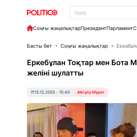
Соңғы жаңалықтар
Президент
Парламент
С
Басты бет
Соңғы жаңалықтар
Еркебұл
Еркебұлан Тоқтар мен Бота 
желіні шулатты
15.12.2025
•
15:40
Айсұлу Мұрат