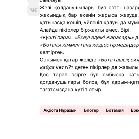
сыйлауы.
Желі қолданушылары бұл сәтті назар
жақындық бар екенін жарыса жазуда.
қатынасқа көшіп, үйленіп қалуы да мүм
Алайда пікірлер біржақты емес. Бірі:
«Күшті пара»
,
«Екеуі әдемі жарасады»
де
«Ботаны кіммен ғана кездестірмедіңдер
келтірген.
Сонымен қатар желіде
«Бота ғашық сия
қайда кетті?»
деген пікірлер де жазылы
Қос тарап әзірге бұл сыбысқа қаты
қолданушылары болса, бұл қарым-қат
тағатсыздана күтіп отыр.
Ақбота Нұрахын
Блогер
Ботамия
Ерк