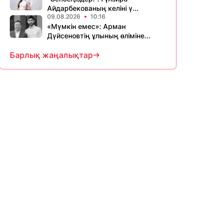
Айдарбекованың келіні ү...
09.08.2026
10:16
«Мүмкін емес»: Арман
Дүйсеновтің ұлының өліміне...
Барлық жаңалықтар