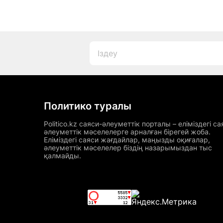
Политико туралы
Politico.kz саяси-әлеуметтік порталы – еліміздегі са
әлеуметтік мәселелерге арналған бірегей жоба.
Еліміздегі саяси жағдайлар, маңызды оқиғалар,
әлеуметтік мәселелер біздің назарымыздан тыс
қалмайды.