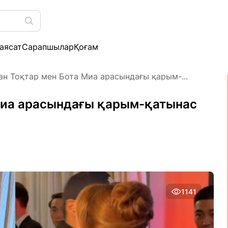
аясат
Сарапшылар
Қоғам
ан Тоқтар мен Бота Миа арасындағы қарым-...
Миа арасындағы қарым-қатынас
1141