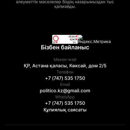
әлеуметтік мәселелер біздің назарымыздан тыс
қалмайды.
Бізбен байланыс
Мекен-жай
ҚР, Астана қаласы, Көксай, дом 2/5
Телефон
+7 (747) 535 1750
Email
politico.kz@gmail.com
WhatsApp
+7 (747) 535 1750
Құпиялық саясаты