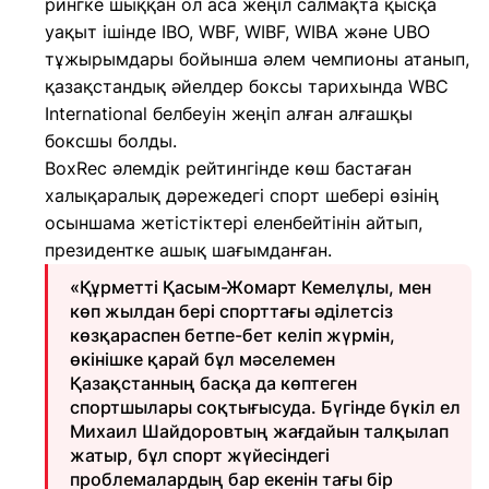
рингке шыққан ол аса жеңіл салмақта қысқа
уақыт ішінде IBO, WBF, WIBF, WIBA және UBO
тұжырымдары бойынша әлем чемпионы атанып,
қазақстандық әйелдер боксы тарихында WBC
International белбеуін жеңіп алған алғашқы
боксшы болды.
BoxRec әлемдік рейтингінде көш бастаған
халықаралық дәрежедегі спорт шебері өзінің
осыншама жетістіктері еленбейтінін айтып,
президентке ашық шағымданған.
«Құрметті Қасым-Жомарт Кемелұлы, мен
көп жылдан бері спорттағы әділетсіз
көзқараспен бетпе-бет келіп жүрмін,
өкінішке қарай бұл мәселемен
Қазақстанның басқа да көптеген
спортшылары соқтығысуда. Бүгінде бүкіл ел
Михаил Шайдоровтың жағдайын талқылап
жатыр, бұл спорт жүйесіндегі
проблемалардың бар екенін тағы бір