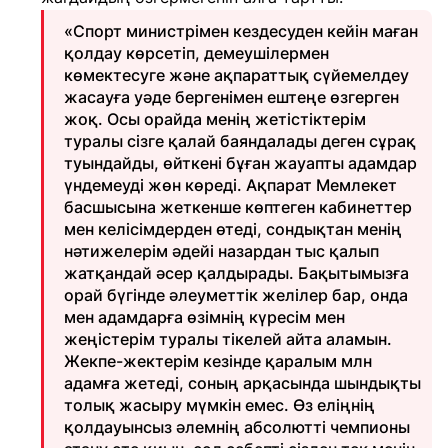
«Спорт министрімен кездесуден кейін маған
қолдау көрсетіп, демеушілермен
көмектесуге және ақпараттық сүйемелдеу
жасауға уәде бергенімен ештеңе өзгерген
жоқ. Осы орайда менің жетістіктерім
туралы сізге қалай баяндалады деген сұрақ
туындайды, өйткені бұған жауапты адамдар
үндемеуді жөн көреді. Ақпарат Мемлекет
басшысына жеткенше көптеген кабинеттер
мен келісімдерден өтеді, сондықтан менің
нәтижелерім әдейі назардан тыс қалып
жатқандай әсер қалдырады. Бақытымызға
орай бүгінде әлеуметтік желілер бар, онда
мен адамдарға өзімнің күресім мен
жеңістерім туралы тікелей айта аламын.
Жекпе-жектерім кезінде қаралым млн
адамға жетеді, соның арқасында шындықты
толық жасыру мүмкін емес. Өз еліңнің
қолдауынсыз әлемнің абсолютті чемпионы