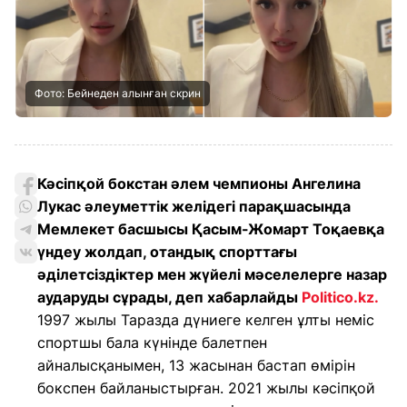
Фото: Бейнеден алынған скрин
Кәсіпқой бокстан әлем чемпионы Ангелина
Лукас әлеуметтік желідегі парақшасында
Мемлекет басшысы Қасым-Жомарт Тоқаевқа
үндеу жолдап, отандық спорттағы
әділетсіздіктер мен жүйелі мәселелерге назар
аударуды сұрады, деп хабарлайды
Politico.kz.
1997 жылы Таразда дүниеге келген ұлты неміс
спортшы бала күнінде балетпен
айналысқанымен, 13 жасынан бастап өмірін
бокспен байланыстырған. 2021 жылы кәсіпқой