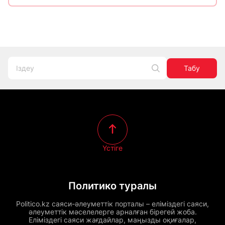
Табу
Үстіге
Политико туралы
Politico.kz саяси-әлеуметтік порталы – еліміздегі саяси,
әлеуметтік мәселелерге арналған бірегей жоба.
Еліміздегі саяси жағдайлар, маңызды оқиғалар,