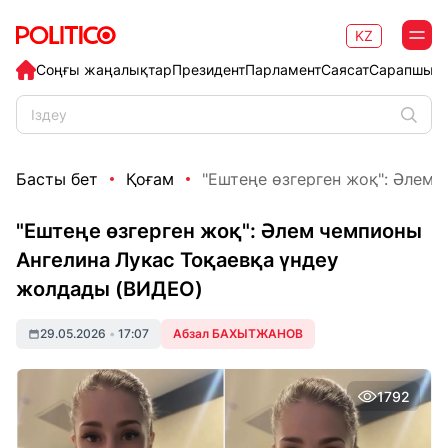
KZ
Соңғы жаңалықтар
Президент
Парламент
Саясат
Сарапшыл
Басты бет
Қоғам
"Ештеңе өзгерген жоқ": Әлем ч
"Ештеңе өзгерген жоқ": Әлем чемпионы
Ангелина Лукас Тоқаевқа үндеу
жолдады (ВИДЕО)
29.05.2026
•
17:07
Абзал БАХЫТЖАНОВ
1792