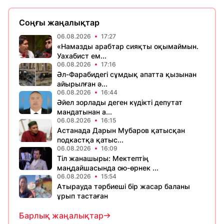
Соңғы жаңалықтар
06.08.2026
17:27
«Намазды арабтар сияқты оқымаймын.
Уахабист ем...
06.08.2026
17:16
Әл-Фарабидегі сұмдық апатта қызынан
айырылған ә...
06.08.2026
16:44
Әйел зорлады деген күдікті депутат
мандатынан а...
06.08.2026
16:15
Астанада Дарын Мубаров қатысқан
подкастқа қатыс...
06.08.2026
16:09
Тіл жанашыры: Мектептің
маңдайшасында ою-өрнек ...
06.08.2026
15:54
Атырауда тәрбиеші бір жасар баланы
ұрып тастаған
Барлық жаңалықтар