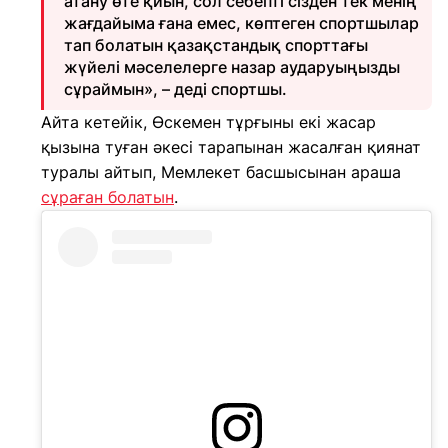
атану өте қиын, сол себепті сізден тек менің
жағдайыма ғана емес, көптеген спортшылар
тап болатын қазақстандық спорттағы
жүйелі мәселелерге назар аударуыңызды
сұраймын», – деді спортшы.
Айта кетейік, Өскемен тұрғыны екі жасар
қызына туған әкесі тарапынан жасалған қиянат
туралы айтып, Мемлекет басшысынан араша
сұраған болатын
.