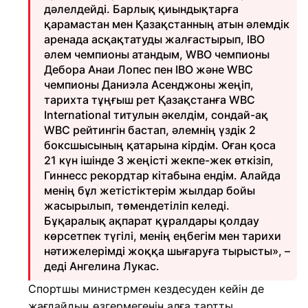
дәлелдейді. Барлық қиындықтарға
қарамастан мен Қазақстанның атын әлемдік
аренада асқақтатуды жалғастырып, IBO
әлем чемпионы атандым, WBO чемпионы
Дебора Анаи Лопес пен IBO және WBC
чемпионы Даниэла Асенджоны жеңіп,
тарихта тұңғыш рет Қазақстанға WBC
International титулын әкелдім, сондай-ақ
WBC рейтингін бастап, әлемнің үздік 2
боксшысының қатарына кірдім. Оған қоса
21 күн ішінде 3 жеңісті жекпе-жек өткізіп,
Гиннесс рекордтар кітабына ендім. Алайда
менің бұл жетістіктерім жылдар бойы
жасырылып, төмендетіліп келеді.
Бұқаралық ақпарат құралдары қолдау
көрсетпек түгілі, менің еңбегім мен тарихи
нәтижелерімді жоққа шығаруға тырысты», –
деді Ангелина Лукас.
Спортшы министрмен кездесуден кейін де
жағдайдың өзгермегенін алға тартты.