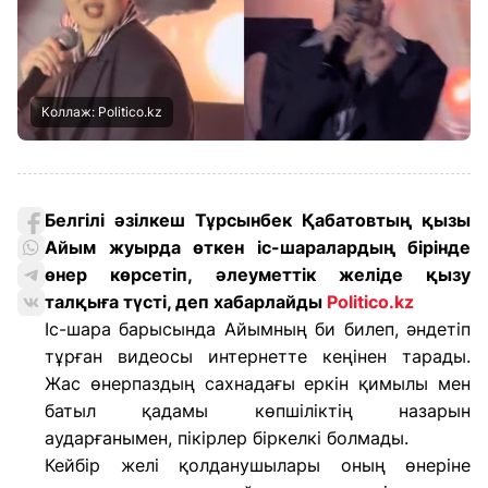
Коллаж: Politico.kz
Белгілі әзілкеш Тұрсынбек Қабатовтың қызы
Айым жуырда өткен іс-шаралардың бірінде
өнер көрсетіп, әлеуметтік желіде қызу
талқыға түсті, деп хабарлайды
Politico.kz
Іс-шара барысында Айымның би билеп, әндетіп
тұрған видеосы интернетте кеңінен тарады.
Жас өнерпаздың сахнадағы еркін қимылы мен
батыл қадамы көпшіліктің назарын
аударғанымен, пікірлер біркелкі болмады.
Кейбір желі қолданушылары оның өнеріне