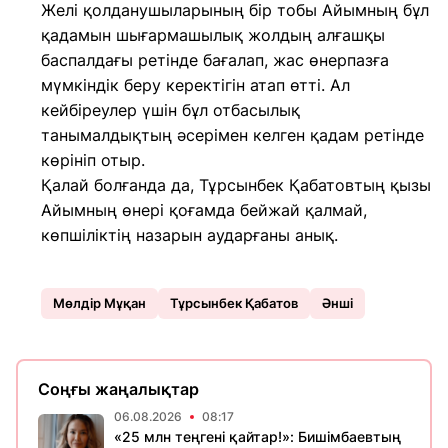
Желі қолданушыларының бір тобы Айымның бұл
қадамын шығармашылық жолдың алғашқы
баспалдағы ретінде бағалап, жас өнерпазға
мүмкіндік беру керектігін атап өтті. Ал
кейбіреулер үшін бұл отбасылық
танымалдықтың әсерімен келген қадам ретінде
көрініп отыр.
Қалай болғанда да, Тұрсынбек Қабатовтың қызы
Айымның өнері қоғамда бейжай қалмай,
көпшіліктің назарын аударғаны анық.
Мөлдір Мұқан
Тұрсынбек Қабатов
Әнші
Соңғы жаңалықтар
06.08.2026
08:17
«25 млн теңгені қайтар!»: Бишімбаевтың