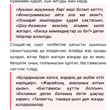
күмәнмен қарап, сын айтуды жөн көрді.
«Ауызын ашқанның бәрі әнші болып кетті»,
«Фонограммасыз айта ала ма екен?»,
«Осындай әншілерден құдай сақтасын»,
«Шоу-бизнеске әкесінің атымен келіп
жатыр», «Басқа мамандықтар аз ба?»
деген
пікірлер жазылды.
Сондай-ақ сырт келбетіне қатысты орынсыз
салыстырулар да кездескен. Алайда жас қызды
қолдап, жігер беріп жатқан жандар да аз емес.
Көпшілік оның талпынысын құптап, бастамасына
сәттілік тіледі.
«Қолдарыңнан келсе, өздерің де еңбек етіп
көріңдер», «Жарайсың, анасының алтын
қызы», «Бастамасы құтты болсын»,
«Боламын деген баланың бетін қақпау
керек», «Талантты, тамаша қыз»
деп жазды
қолдаушылар.