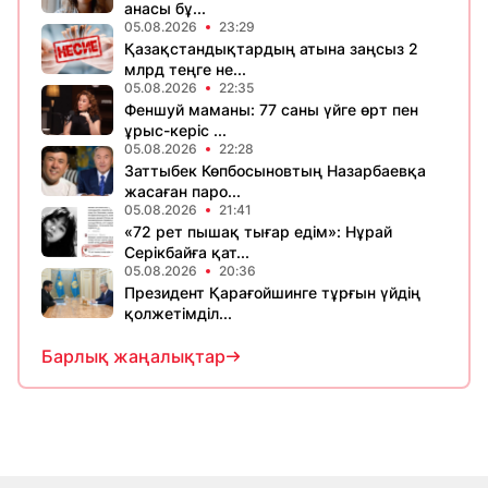
анасы бұ...
05.08.2026
23:29
Қазақстандықтардың атына заңсыз 2
млрд теңге не...
05.08.2026
22:35
Феншуй маманы: 77 саны үйге өрт пен
ұрыс-керіс ...
05.08.2026
22:28
Заттыбек Көпбосыновтың Назарбаевқа
жасаған паро...
05.08.2026
21:41
«72 рет пышақ тығар едім»: Нұрай
Серікбайға қат...
05.08.2026
20:36
Президент Қарағойшинге тұрғын үйдің
қолжетімділ...
Барлық жаңалықтар