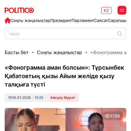
KZ
Соңғы жаңалықтар
Президент
Парламент
Саясат
Сарапшыл
Басты бет
Соңғы жаңалықтар
«Фонограмма ама
«Фонограмма аман болсын»: Тұрсынбек
Қабатовтың қызы Айым желіде қызу
талқыға түсті
06.01.2026
•
15:25
Айсұлу Мұрат
1709