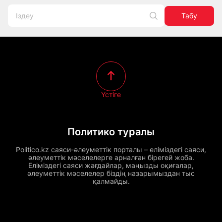
Табу
Үстіге
Политико туралы
Politico.kz саяси-әлеуметтік порталы – еліміздегі саяси,
әлеуметтік мәселелерге арналған бірегей жоба.
Еліміздегі саяси жағдайлар, маңызды оқиғалар,
әлеуметтік мәселелер біздің назарымыздан тыс
қалмайды.