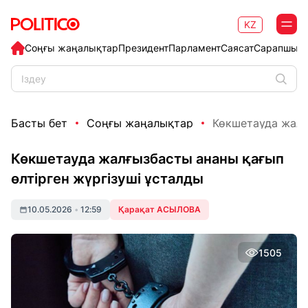
KZ
Соңғы жаңалықтар
Президент
Парламент
Саясат
Сарапшыл
Басты бет
Соңғы жаңалықтар
Көкшетауда жалғы
Көкшетауда жалғызбасты ананы қағып
өлтірген жүргізуші ұсталды
10.05.2026
•
12:59
Қарақат АСЫЛОВА
1505