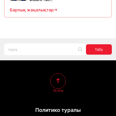
Барлық жаңалықтар
Табу
Үстіге
Политико туралы