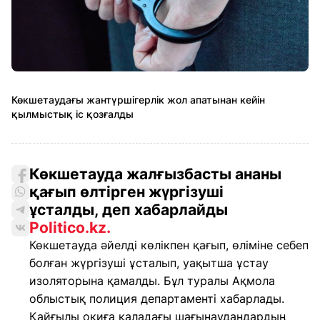
Көкшетаудағы жантүршігерлік жол апатынан кейін
қылмыстық іс қозғалды
Көкшетауда жалғызбасты ананы
қағып өлтірген жүргізуші
ұсталды, деп хабарлайды
Politico.kz.
Көкшетауда әйелді көлікпен қағып, өліміне себеп
болған жүргізуші ұсталып, уақытша ұстау
изоляторына қамалды. Бұл туралы Ақмола
облыстық полиция департаменті хабарлады.
Қайғылы оқиға қаладағы шағынаудандардың