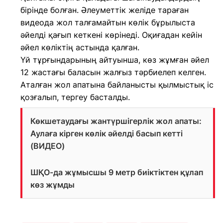
бірінде болған. Әлеуметтік желіде тараған
видеода жол талғамайтын көлік бұрылыста
әйелді қағып кеткені көрінеді. Оқиғадан кейін
әйел көліктің астында қалған.
Үй тұрғындарының айтуынша, көз жұмған әйел
12 жастағы баласын жалғыз тәрбиелеп келген.
Аталған жол апатына байланысты қылмыстық іс
қозғалып, тергеу басталды.
Көкшетаудағы жантүршігерлік жол апаты:
Аулаға кірген көлік әйелді басып кетті
(ВИДЕО)
ШҚО-да жұмысшы 9 метр биіктіктен құлап
көз жұмды