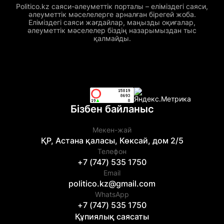
Politico.kz саяси-әлеуметтік порталы – еліміздегі саяси,
әлеуметтік мәселелерге арналған бірегей жоба.
Еліміздегі саяси жағдайлар, маңызды оқиғалар,
әлеуметтік мәселелер біздің назарымыздан тыс
қалмайды.
Бізбен байланыс
Мекен-жай
ҚР, Астана қаласы, Көксай, дом 2/5
Телефон
+7 (747) 535 1750
Email
politico.kz@gmail.com
WhatsApp
+7 (747) 535 1750
Құпиялық саясаты