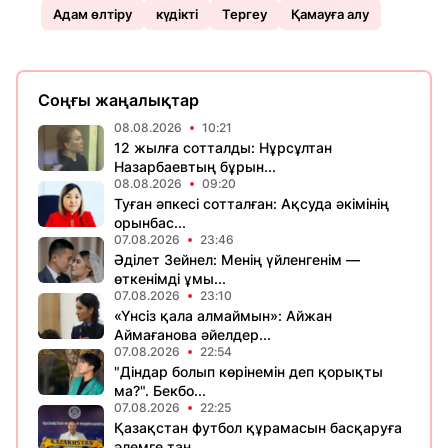
Адам өлтіру
күдікті
Тергеу
Қамауға алу
Соңғы жаңалықтар
08.08.2026
10:21
12 жылға сотталды: Нұрсұлтан
Назарбаевтың бұрын...
08.08.2026
09:20
Туған әпкесі сотталған: Ақсуда әкімінің
орынбас...
07.08.2026
23:46
Әділет Зейнел: Менің үйленгенім —
өткенімді ұмы...
07.08.2026
23:10
«Үнсіз қала алмаймын»: Айжан
Аймағанова әйелдер...
07.08.2026
22:54
"Діндар болып көрінемін деп қорықты
ма?". Бекбо...
07.08.2026
22:25
Қазақстан футбол құрамасын басқаруға
әлемге тан...