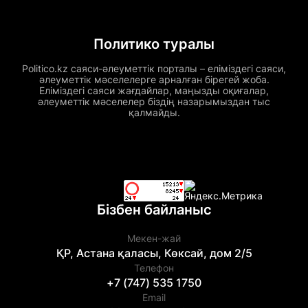
Политико туралы
Politico.kz саяси-әлеуметтік порталы – еліміздегі саяси,
әлеуметтік мәселелерге арналған бірегей жоба.
Еліміздегі саяси жағдайлар, маңызды оқиғалар,
әлеуметтік мәселелер біздің назарымыздан тыс
қалмайды.
Бізбен байланыс
Мекен-жай
ҚР, Астана қаласы, Көксай, дом 2/5
Телефон
+7 (747) 535 1750
Email