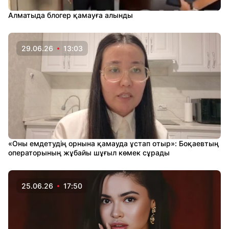
Алматыда блогер қамауға алынды
29.06.26
13:03
«Оны емдетудің орнына қамауда ұстап отыр»: Боқаевтың
операторының жұбайы шұғыл көмек сұрады
25.06.26
17:50