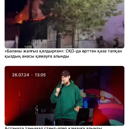
«Баланы жалғыз қалдырған»: СҚО-да өрттен қаза тапқан
қыздың анасы қамауға алынды
26.07.24
13:05
Астанада танымал стенд-апер қамауға алынды