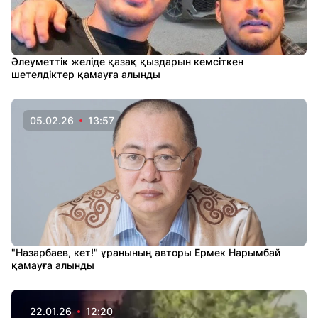
Әлеуметтік желіде қазақ қыздарын кемсіткен
шетелдіктер қамауға алынды
05.02.26
13:57
"Назарбаев, кет!" ұранының авторы Ермек Нарымбай
қамауға алынды
22.01.26
12:20