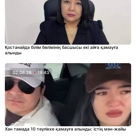
Қостанайда білім бөлімінің басшысы екі айға қамауға
алынды
02.06.26
18:43
Хан тамада 10 тәулікке қамауға алынды: істің мән-жайы