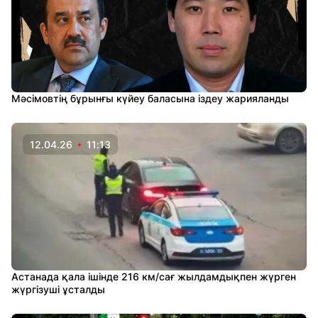
Мәсімовтің бұрынғы күйеу баласына іздеу жарияланды
12.04.26
11:13
Астанада қала ішінде 216 км/сағ жылдамдықпен жүрген
жүргізуші ұсталды