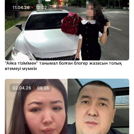
11.04.26
12:02
“Айка тізімімен” танымал болған блогер жазасын толық
өтемеуі мүмкін
02.04.26
09:36