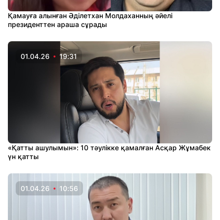
Қамауға алынған Әділетхан Молдаханның әйелі
президенттен араша сұрады
01.04.26
19:31
«Қатты ашулымын»: 10 тәулікке қамалған Асқар Жұмабек
үн қатты
01.04.26
10:56