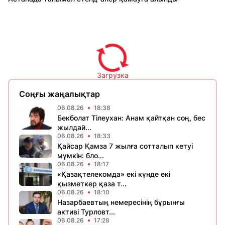
Загрузка
Соңғы жаңалықтар
06.08.26
18:38
Бекболат Тілеухан: Анам қайтқан соң, бес
жылдай...
06.08.26
18:33
Қайсар Қамза 7 жылға сотталып кетуі
мүмкін: бло...
06.08.26
18:17
«Қазақтелекомда» екі күнде екі
қызметкер қаза т...
06.08.26
18:10
Назарбаевтың немересінің бұрынғы
активі Турловт...
06.08.26
17:28