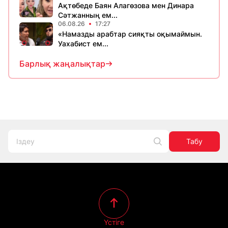
Ақтөбеде Баян Алагөзова мен Динара
Сәтжанның ем...
06.08.26
17:27
«Намазды арабтар сияқты оқымаймын.
Уахабист ем...
Барлық жаңалықтар
Табу
Үстіге