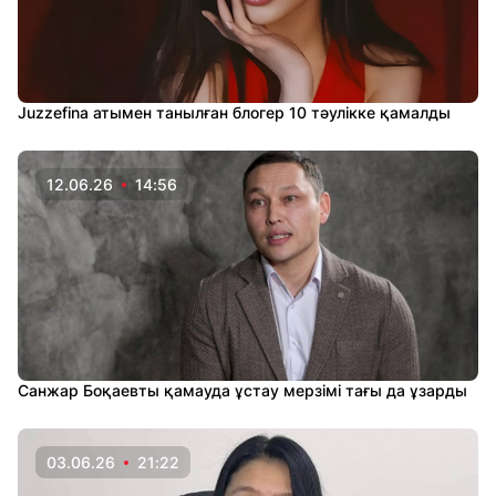
Juzzefina атымен танылған блогер 10 тәулікке қамалды
12.06.26
14:56
Санжар Боқаевты қамауда ұстау мерзімі тағы да ұзарды
03.06.26
21:22