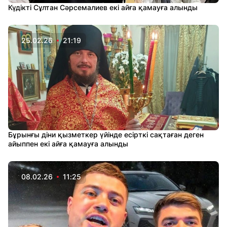
Күдікті Сұлтан Сәрсемалиев екі айға қамауға алынды
25.02.26
21:19
Бұрынғы діни қызметкер үйінде есірткі сақтаған деген
айыппен екі айға қамауға алынды
08.02.26
11:25