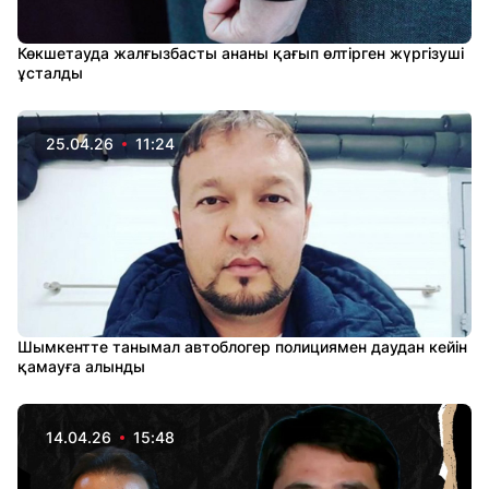
Көкшетауда жалғызбасты ананы қағып өлтірген жүргізуші
ұсталды
25.04.26
11:24
Шымкентте танымал автоблогер полициямен даудан кейін
қамауға алынды
14.04.26
15:48