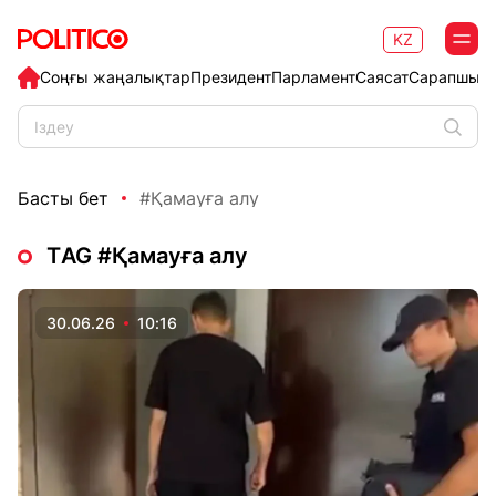
KZ
Соңғы жаңалықтар
Президент
Парламент
Саясат
Сарапшыл
Басты бет
#Қамауға алу
ТAG #Қамауға алу
30.06.26
10:16