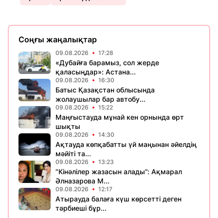
Соңғы жаңалықтар
09.08.2026
17:28
«Дубайға барамыз, сол жерде
қаласыңдар»: Астана...
09.08.2026
16:30
Батыс Қазақстан облысында
жолаушылар бар автобу...
09.08.2026
15:22
Маңғыстауда мұнай кен орнында өрт
шықты
09.08.2026
14:30
Ақтауда көпқабатты үй маңынан әйелдің
мәйіті та...
09.08.2026
13:23
“Кінәлілер жазасын алады”: Ақмарал
Әлназарова М...
09.08.2026
12:17
Атырауда балаға күш көрсетті деген
тәрбиеші бұр...