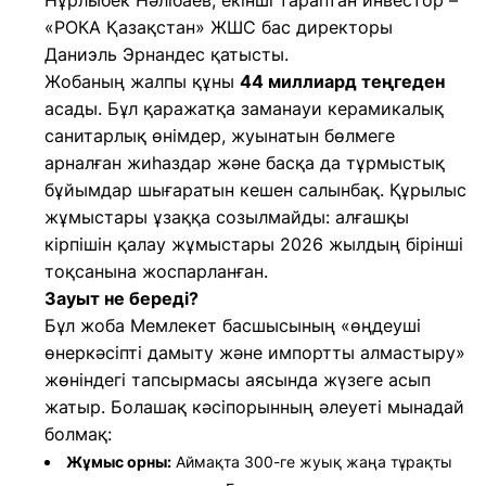
Нұрлыбек Нәлібаев, екінші тараптан инвестор –
«РОКА Қазақстан» ЖШС бас директоры
Даниэль Эрнандес қатысты.
Жобаның жалпы құны
44 миллиард теңгеден
асады. Бұл қаражатқа заманауи керамикалық
санитарлық өнімдер, жуынатын бөлмеге
арналған жиһаздар және басқа да тұрмыстық
бұйымдар шығаратын кешен салынбақ. Құрылыс
жұмыстары ұзаққа созылмайды: алғашқы
кірпішін қалау жұмыстары 2026 жылдың бірінші
тоқсанына жоспарланған.
Зауыт не береді?
Бұл жоба Мемлекет басшысының «өңдеуші
өнеркәсіпті дамыту және импортты алмастыру»
жөніндегі тапсырмасы аясында жүзеге асып
жатыр. Болашақ кәсіпорынның әлеуеті мынадай
болмақ:
Жұмыс орны:
Аймақта 300-ге жуық жаңа тұрақты