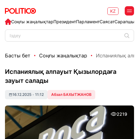
KZ
Соңғы жаңалықтар
Президент
Парламент
Саясат
Сарапшыл
Басты бет
Соңғы жаңалықтар
Испаниялық алпа
Испаниялық алпауыт Қызылордаға
зауыт салады
16.12.2025
•
11:12
Абзал БАХЫТЖАНОВ
2219