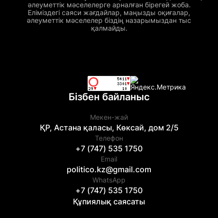
әлеуметтік мәселелерге арналған бірегей жоба.
Еліміздегі саяси жағдайлар, маңызды оқиғалар,
әлеуметтік мәселелер біздің назарымыздан тыс
қалмайды.
Бізбен байланыс
Мекен-жай
ҚР, Астана қаласы, Көксай, дом 2/5
Телефон
+7 (747) 535 1750
Email
politico.kz@gmail.com
WhatsApp
+7 (747) 535 1750
Құпиялық саясаты