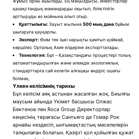
жұмыс орны ашылады. Ең маңыздысы, инвесторлар
қазақстандық мамандарды оқытып, біліктілігін
арттыруды өз мойнына алып отыр.
Қуаттылығы:
Зауыт жылына
500 мың дана
бұйым
шығаруға қауқарлы.
Экспорт:
Өнім тек ішкі нарықты қамтып қоймай,
көршілес Орталық Азия елдеріне экспортталады.
Технология:
Бұл – Қазақстандағы процестері толық
автоматтандырылған және әлемдік экологиялық
стандарттарға сай келетін алғашқы өндіріс ошағы
болмақ.
Үлкен келісімнің тарихы
Бұл келісім аяқ астынан жасалған жоқ. Биылғы
маусым айында Үкімет басшысы Олжас
Бектенов пен Roca Group Директорлар
кеңесінің төрағасы Сантьяго де Гомар Рок
арнайы кездесіп, ынтымақтастық мәселелерін
талқылаған болатын. Қазіргі қол қойылған құжат