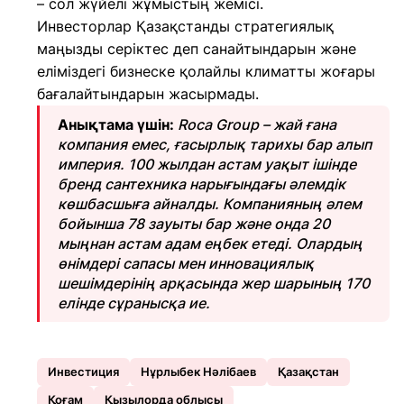
– сол жүйелі жұмыстың жемісі.
Инвесторлар Қазақстанды стратегиялық
маңызды серіктес деп санайтындарын және
еліміздегі бизнеске қолайлы климатты жоғары
бағалайтындарын жасырмады.
Анықтама үшін:
Roca Group – жай ғана
компания емес, ғасырлық тарихы бар алып
империя. 100 жылдан астам уақыт ішінде
бренд сантехника нарығындағы әлемдік
көшбасшыға айналды. Компанияның әлем
бойынша 78 зауыты бар және онда 20
мыңнан астам адам еңбек етеді. Олардың
өнімдері сапасы мен инновациялық
шешімдерінің арқасында жер шарының 170
елінде сұранысқа ие.
Инвестиция
Нұрлыбек Нәлібаев
Қазақстан
Қоғам
Қызылорда облысы