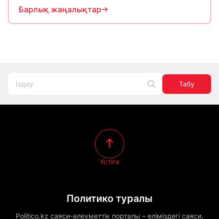
Барлық жаңалықтар
Табу
Үстіге
Политико туралы
Politico.kz саяси-әлеуметтік порталы – еліміздегі саяси,