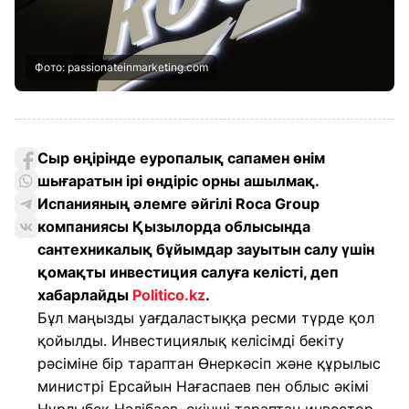
Фото: passionateinmarketing.com
Сыр өңірінде еуропалық сапамен өнім
шығаратын ірі өндіріс орны ашылмақ.
Испанияның әлемге әйгілі Roca Group
компаниясы Қызылорда облысында
сантехникалық бұйымдар зауытын салу үшін
қомақты инвестиция салуға келісті, деп
хабарлайды
Politico.kz
.
Бұл маңызды уағдаластыққа ресми түрде қол
қойылды. Инвестициялық келісімді бекіту
рәсіміне бір тараптан Өнеркәсіп және құрылыс
министрі Ерсайын Нағаспаев пен облыс әкімі