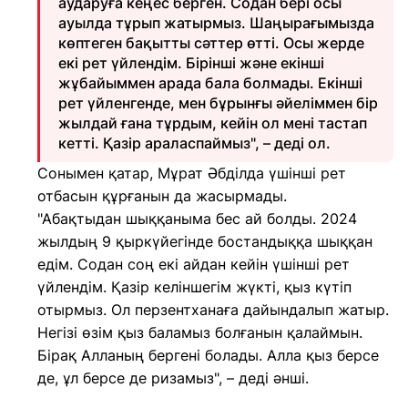
аударуға кеңес берген. Содан бері осы
ауылда тұрып жатырмыз. Шаңырағымызда
көптеген бақытты сәттер өтті. Осы жерде
екі рет үйлендім. Бірінші және екінші
жұбайыммен арада бала болмады. Екінші
рет үйленгенде, мен бұрынғы әйеліммен бір
жылдай ғана тұрдым, кейін ол мені тастап
кетті. Қазір араласпаймыз", – деді ол.
Сонымен қатар, Мұрат Әбділда үшінші рет
отбасын құрғанын да жасырмады.
"Абақтыдан шыққаныма бес ай болды. 2024
жылдың 9 қыркүйегінде бостандыққа шыққан
едім. Содан соң екі айдан кейін үшінші рет
үйлендім. Қазір келіншегім жүкті, қыз күтіп
отырмыз. Ол перзентханаға дайындалып жатыр.
Негізі өзім қыз баламыз болғанын қалаймын.
Бірақ Алланың бергені болады. Алла қыз берсе
де, ұл берсе де ризамыз", – деді әнші.