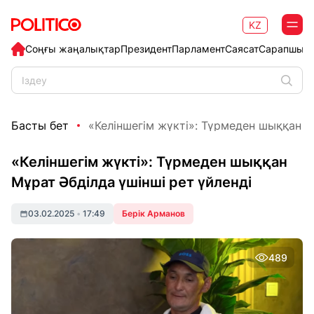
KZ
Соңғы жаңалықтар
Президент
Парламент
Саясат
Сарапшыл
Басты бет
«Келіншегім жүкті»: Түрмеден шыққан Мұ
«Келіншегім жүкті»: Түрмеден шыққан
Мұрат Әбділда үшінші рет үйленді
03.02.2025
•
17:49
Берік Арманов
489