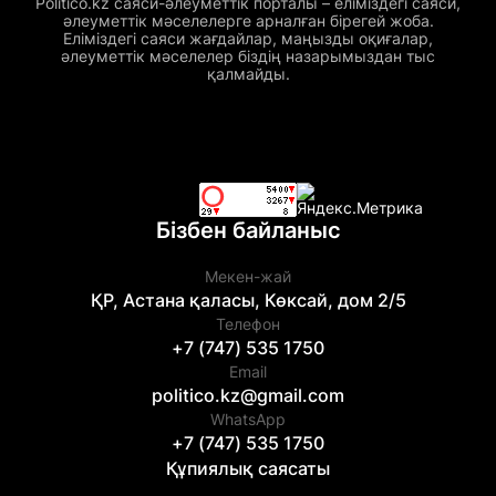
Politico.kz саяси-әлеуметтік порталы – еліміздегі саяси,
әлеуметтік мәселелерге арналған бірегей жоба.
Еліміздегі саяси жағдайлар, маңызды оқиғалар,
әлеуметтік мәселелер біздің назарымыздан тыс
қалмайды.
Бізбен байланыс
Мекен-жай
ҚР, Астана қаласы, Көксай, дом 2/5
Телефон
+7 (747) 535 1750
Email
politico.kz@gmail.com
WhatsApp
+7 (747) 535 1750
Құпиялық саясаты