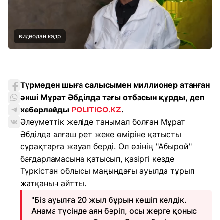
видеодан кадр
Түрмеден шыға салысымен миллионер атанған
әнші Мұрат Әбділда тағы отбасын құрды, деп
хабарлайды
POLITICO.KZ
.
Әлеуметтік желіде танымал болған Мұрат
Әбділда алғаш рет жеке өміріне қатысты
сұрақтарға жауап берді. Ол өзінің "Абырой"
бағдарламасына қатысып, қазіргі кезде
Түркістан облысы маңындағы ауылда тұрып
жатқанын айтты.
"Біз ауылға 20 жыл бұрын көшіп келдік.
Анама түсінде аян беріп, осы жерге қоныс