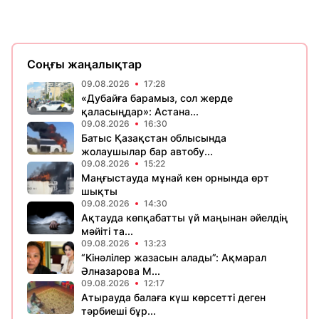
Соңғы жаңалықтар
09.08.2026
17:28
«Дубайға барамыз, сол жерде
қаласыңдар»: Астана...
09.08.2026
16:30
Батыс Қазақстан облысында
жолаушылар бар автобу...
09.08.2026
15:22
Маңғыстауда мұнай кен орнында өрт
шықты
09.08.2026
14:30
Ақтауда көпқабатты үй маңынан әйелдің
мәйіті та...
09.08.2026
13:23
“Кінәлілер жазасын алады”: Ақмарал
Әлназарова М...
09.08.2026
12:17
Атырауда балаға күш көрсетті деген
тәрбиеші бұр...