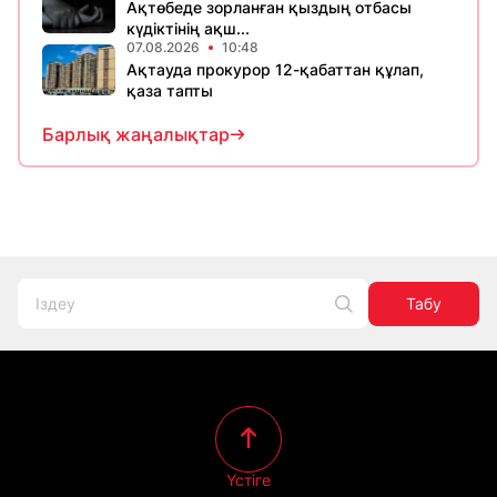
Ақтөбеде зорланған қыздың отбасы
күдіктінің ақш...
07.08.2026
10:48
Ақтауда прокурор 12-қабаттан құлап,
қаза тапты
Барлық жаңалықтар
Табу
Үстіге