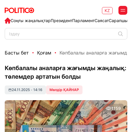
KZ
Соңғы жаңалықтар
Президент
Парламент
Саясат
Сарапшыл
Басты бет
Қоғам
Көпбалалы аналарға жағымды 
Көпбалалы аналарға жағымды жаңалық:
төлемдер артатын болды
24.11.2025
•
14:16
Мөлдір ҚАЙНАР
1159