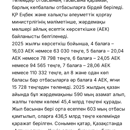
төлемдер отбасының табысына қарамай,
барлық көпбалалы отбасыларға бірдей беріледі.
ҚР Еңбек және халықты әлеуметтік қорғау
министрлігінің мәліметінше, жәрдемақы
мөлшері айлық есептік көрсеткішке (АЕК)
байланысты белгіленеді.
2025 жылғы көрсеткіш бойынша, 4 балаға –
16,03 АЕК немесе 63 030 теңге, 5 балаға – 20,04
АЕК немесе 78 798 теңге, 6 балаға – 24,05 АЕК
немесе 94 565 теңге, 7 балаға – 28,06 АЕК
немесе 110 332 теңге, ал 8 және одан көп
баласы бар отбасыларға әр балаға 4 АЕК, яғни
15 728 теңгеден төленеді. 2025 жылдың қазан
айында бұл жәрдемақыны 590 мың азамат алып,
жалпы төлем көлемі 45,4 млрд теңгені құрады.
Жыл басынан бері орта есеппен 603 мың отбасы
қамтылып, оларға 436,5 млрд теңге көлемінде
қаражат берілген. Сонымен қатар, Қазақстанда