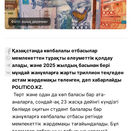
Фото: ашық дереккөз
Қазақстанда көпбалалы отбасылар
мемлекеттен тұрақты әлеуметтік қолдау
алады, және 2025 жылдың басынан бері
мұндай жанұяларға жарты триллион теңгеден
астам жәрдемақы төленген, деп хабарлайды
POLITICO.KZ.
Төрт және одан да көп баласы бар ата-
аналарға, сондай-ақ 23 жасқа дейінгі күндізгі
бөлімде оқитын студент балалары бар
жанұяларға көпбалалы отбасы ретінде
мемлекеттік жәрдемақы тағайындалады. Бұл