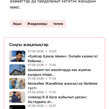
азаматтар да пайдаланып кететіні жасырын
емес.
Ақша
Жәрдемақы
төлем
Соңғы жаңалықтар
07.08.2026
12:03
«Қайсар Қамза ізімен»: Онлайн казино ісі
бойынш...
07.08.2026
11:40
Шымкенттегі изоляторда көз жұмған
қыздың ісінде...
07.08.2026
11:34
Кенжебек Жанәбілов жансақтау бөліміне
түсті
07.08.2026
11:25
«Інімізді 8-9 бала жабылып ұрған»:
Ақтаудағы ат...
07.08.2026
10:57