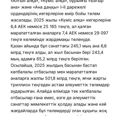
«Алтын алқа», «Күміс алқа», бұрынғы «Батыр
ана» және «Ана даңқы» I–II дәрежелі
ордендерінің иегерлеріне өмір бойы төлем
жасалады. 2025 жылы «Күміс алқа» иегерлеріне
6,4 АЕК немесе 25 165 теңге, ал қалған
марапатталған аналарға 7,4 АЕК немесе 29 097
теңге көлемінде жәрдемақы төленуде.
Қазан айында бұл санаттағы 245,1 мың ана 6,6
млрд теңге алды, ал жыл басынан бері 243,4
мың адамға 65,2 млрд теңге берілген.
Осылайша, 2025 жылдың басынан бастап
көпбалалы отбасылар мен марапатталған
аналарға жалпы 501,8 млрд теңге, яғни жарты
триллион теңгеден астам әлеуметтік төлемдер
аударылған. Алайда елімізде тек көпбалалы
отбасылар ғана емес, өзге де әлеуметтік
санаттар мемлекеттік қолдау алады және кей
жағдайларда бұл төлемдерді оған құқығы жоқ