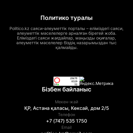
Политико туралы
Politico.kz саяси-әлеуметтік порталы – еліміздегі саяси,
әлеуметтік мәселелерге арналған бірегей жоба.
Еліміздегі саяси жағдайлар, маңызды оқиғалар,
әлеуметтік мәселелер біздің назарымыздан тыс
қалмайды.
Бізбен байланыс
Мекен-жай
ҚР, Астана қаласы, Көксай, дом 2/5
Телефон
+7 (747) 535 1750
Email