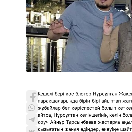
Кешелі бері қос блогер Нұрсұлтан Жақ
парақшаларында бірін-бірі айыптап жат
жұбайлар бет көріспестей болып кеткен
айтса, Нұрсұлтан келіншегінің келін бо
коуч Айнұр Тұрсынбаева жастарға ақыл
қызығатын жанұя едіңдер, екеуіңе шайта