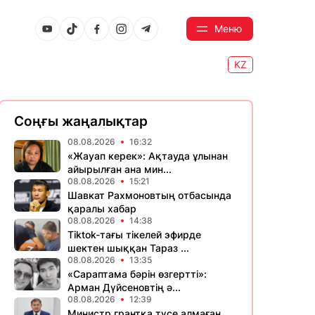
Меню
KZ
Соңғы жаңалықтар
08.08.2026
16:32
«Жауап керек»: Ақтауда ұлынан
айырылған ана мин...
08.08.2026
15:21
Шавкат Рахмоновтың отбасында
қаралы хабар
08.08.2026
14:38
Tiktok-тағы тікелей эфирде
шектен шыққан Тараз ...
08.08.2026
13:35
«Сараптама бәрін өзгертті»:
Арман Дүйсеновтің ә...
08.08.2026
12:39
Министр грантқа түсе алмаған