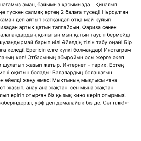
шағамыз аман, байымыз қасымызда... Қиналып
ңе түскен салмақ ертең 2 балаға түседі! Нұрсұлтан
 жаман деп айтып жатқандап отқа май құйып
изадан артық қатын таппайсың, Фариза сенен
 балапандардың қылығын мың қатын тауып бермейді
уландырмай барып иіл! Әйелдің тілін табу оңай! Бір
ға келеді! Ерегісіп елге күлкі болмаңдар! Инстаграм
паның көп! Отбасының абыройын осы жерге әкеп
р шулатып жазып жатыр. Интернет - тарих! Ертең
імені оқитын болады! Балалардың болашағын
н әйелді жеңу емес! Мықтының мықтысы ғана
ст жазып, анау ана жақтан, сен мына жақтан
ып ерігіп отырған біз қызық кино көріп отырмыз!
іберіңдерші, уфф деп демалайық біз де. Сәттілік!»-