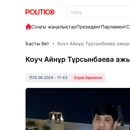
Соңғы жаңалықтар
Президент
Парламент
С
Басты бет
Коуч Айнұр Тұрсынбаева ажыра
Коуч Айнұр Тұрсынбаева аж
15.08.2024
•
17:43
Берік Арманов