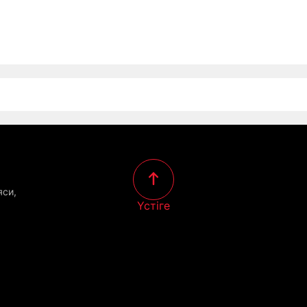
яси,
Үстіге