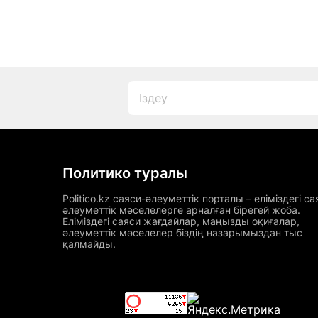
Политико туралы
Politico.kz саяси-әлеуметтік порталы – еліміздегі са
әлеуметтік мәселелерге арналған бірегей жоба.
Еліміздегі саяси жағдайлар, маңызды оқиғалар,
әлеуметтік мәселелер біздің назарымыздан тыс
қалмайды.