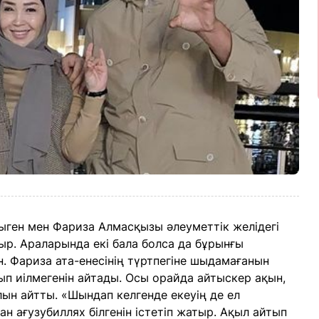
сыген мен Фариза Алмасқызы әлеуметтік желідегі
ыр. Араларында екі бала болса да бұрынғы
. Фариза ата-енесінің түртпегіне шыдамағанын
лып иілмегенін айтады. Осы орайда айтыскер ақын,
ын айтты. «Шындап келгенде екеуің де ел
н ағузубиллях білгенін істетіп жатыр. Ақыл айтып