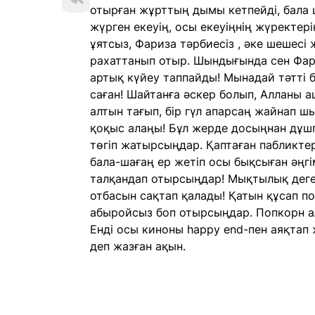
отырған жұрттың дымы кетпейді, бала 
жүрген екеуің, осы екеуіңнің жүректері
ұятсыз, Фариза тәрбиесіз , әке шешесі
рахаттанып отыр. Шындығында сен Фар
артық күйеу таппайды! Мынадай тәтті
саған! Шайтанға әскер болып, Алланы аш
алтын тағып, бір гүл апарсаң жайнап шы
қоқыс алаңы! Бұл жерде досыңнан дұш
төгіп жатырсыңдар. Қаптаған пабликте
бала-шағаң ер жетіп осы бықсыған әңг
талқандап отырсыңдар! Мықтылық деге
отбасын сақтап қалады! Қатын құсап по
абыройсыз боп отырсыңдар. Попкорн ал
Енді осы киноны happy end-пен аяқтап ж
деп жазған ақын.