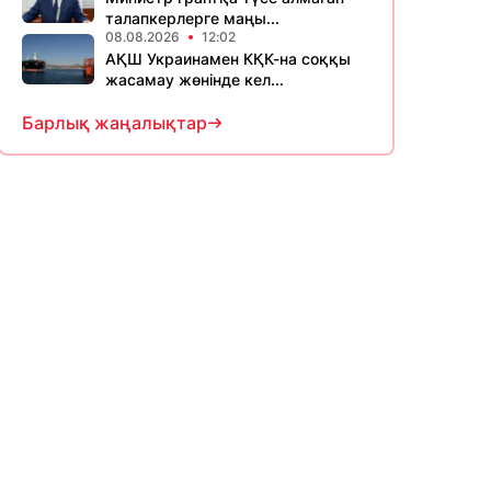
талапкерлерге маңы...
08.08.2026
12:02
АҚШ Украинамен КҚК-на соққы
жасамау жөнінде кел...
Барлық жаңалықтар