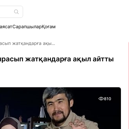
аясат
Сарапшылар
Қоғам
сып жатқандарға ақы...
ырасып жатқандарға ақыл айтты
810