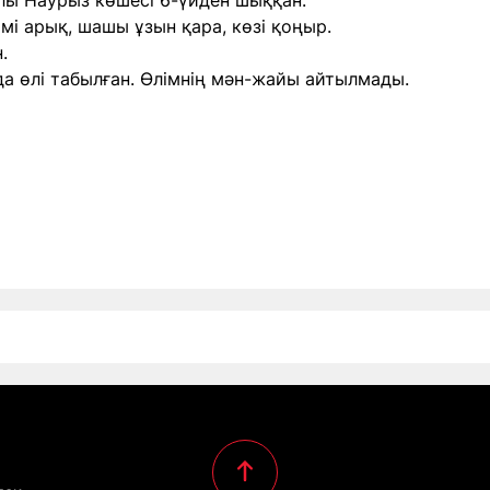
лы Наурыз көшесі 6-үйден шыққан.
імі арық, шашы ұзын қара, көзі қоңыр.
.
да өлі табылған. Өлімнің мән-жайы айтылмады.