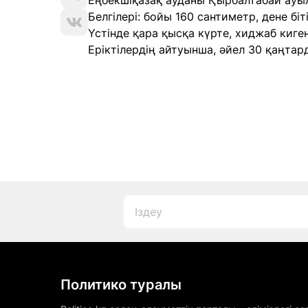
Еңбекшіқазақ ауданы Қырбалтабай ауы
Белгілері: бойы 160 сантиметр, дене біт
Үстінде қара қысқа күрте, хиджаб киген
Еріктілердің айтуынша, әйел 30 қаңтар
Политико туралы