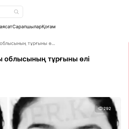
аясат
Сарапшылар
Қоғам
облысының тұрғыны ө...
ы облысының тұрғыны өлі
292