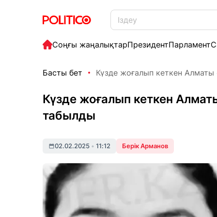
Соңғы жаңалықтар
Президент
Парламент
С
Басты бет
Күзде жоғалып кеткен Алматы 
Күзде жоғалып кеткен Алмат
табылды
02.02.2025
•
11:12
Берік Арманов