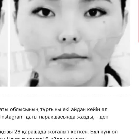
ты облысының тұрғыны екі айдан кейін өлі
і Instagram-дағы парақшасында жазды, - деп
ызы 26 қарашада жоғалып кеткен. Бұл күні ол