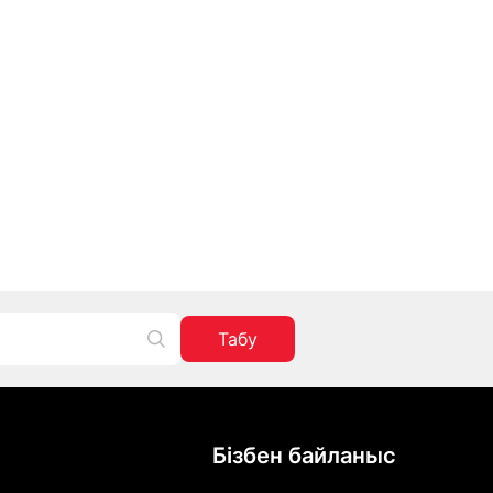
Табу
Бізбен байланыс