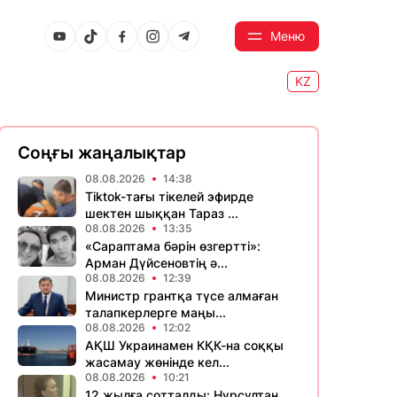
Меню
KZ
Соңғы жаңалықтар
08.08.2026
14:38
Tiktok-тағы тікелей эфирде
шектен шыққан Тараз ...
08.08.2026
13:35
«Сараптама бәрін өзгертті»:
Арман Дүйсеновтің ә...
08.08.2026
12:39
Министр грантқа түсе алмаған
талапкерлерге маңы...
08.08.2026
12:02
АҚШ Украинамен КҚК-на соққы
жасамау жөнінде кел...
08.08.2026
10:21
12 жылға сотталды: Нұрсұлтан