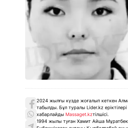
2024 жылғы күзде жоғалып кеткен Алма
табылды. Бұл туралы Lider.kz еріктілер
хабарлайды
Massaget.kz
тілшісі.
1994 жылы туған Хамит Айша Мұратбекқ