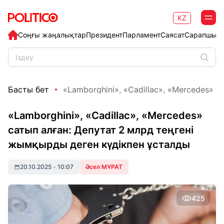
KZ
Соңғы жаңалықтар
Президент
Парламент
Саясат
Сарапшыл
Басты бет
«Lamborghini», «Cadillac», «Mercedes» са
«Lamborghini», «Cadillac», «Mercedes»
сатып алған: Депутат 2 млрд теңгені
жымқырды деген күдікпен ұсталды
20.10.2025
•
10:07
Әсел МҰРАТ
425