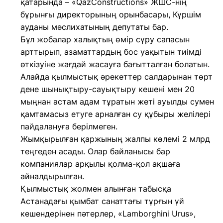
қатарында – «QazConstructions» ЖШС-нің
бұрынғы директорының орынбасары, Күршім
ауданы мәслихатының депутаты бар.
Бұл жобалар халықтың өмір сүру сапасын
арттырып, азаматтардың бос уақытын тиімді
өткізуіне жағдай жасауға бағытталған болатын.
Алайда қылмыстық әрекеттер салдарынан төрт
дене шынықтыру-сауықтыру кешені мен 20
мыңнан астам адам тұратын жеті ауылды сумен
қамтамасыз етуге арналған су құбыры желілері
пайдалануға берілмеген.
Жымқырылған қаржының жалпы көлемі 2 млрд
теңгеден асады. Олар байланысы бар
компаниялар арқылы қолма-қол ақшаға
айналдырылған.
Қылмыстық жолмен алынған табысқа
Астанадағы қымбат санаттағы тұрғын үй
кешендерінен пәтерлер, «Lamborghini Urus»,