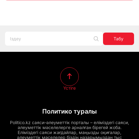
Табу
Үстіге
Политико туралы
Politico.kz саяси-әлеуметтік порталы – еліміздегі саяси,
әлеуметтік мәселелерге арналған бірегей жоба.
Еліміздегі саяси жағдайлар, маңызды оқиғалар,
әлеуметтік мәселелер біздің назарымыздан тыс