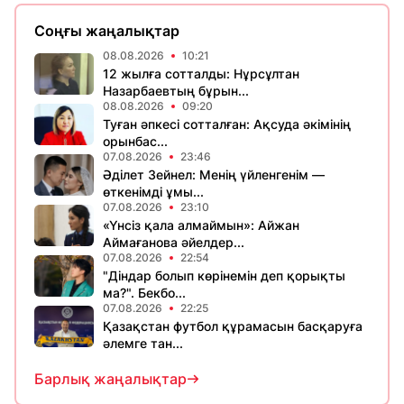
Соңғы жаңалықтар
08.08.2026
10:21
12 жылға сотталды: Нұрсұлтан
Назарбаевтың бұрын...
08.08.2026
09:20
Туған әпкесі сотталған: Ақсуда әкімінің
орынбас...
07.08.2026
23:46
Әділет Зейнел: Менің үйленгенім —
өткенімді ұмы...
07.08.2026
23:10
«Үнсіз қала алмаймын»: Айжан
Аймағанова әйелдер...
07.08.2026
22:54
"Діндар болып көрінемін деп қорықты
ма?". Бекбо...
07.08.2026
22:25
Қазақстан футбол құрамасын басқаруға
әлемге тан...
Барлық жаңалықтар