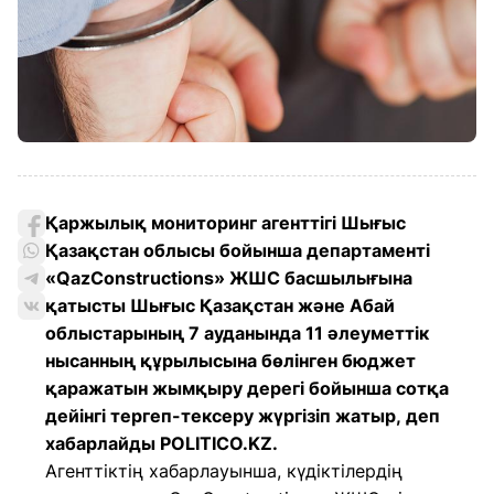
Қаржылық мониторинг агенттігі Шығыс
Қазақстан облысы бойынша департаменті
«QazConstructions» ЖШС басшылығына
қатысты Шығыс Қазақстан және Абай
облыстарының 7 ауданында 11 әлеуметтік
нысанның құрылысына бөлінген бюджет
қаражатын жымқыру дерегі бойынша сотқа
дейінгі тергеп-тексеру жүргізіп жатыр, деп
хабарлайды POLITICO.KZ.
Агенттіктің хабарлауынша, күдіктілердің