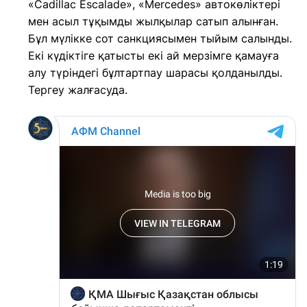
«Cadillac Escalade», «Mercedes» автокөліктері
мен асыл тұқымды жылқылар сатып алынған.
Бұл мүлікке сот санкциясымен тыйым салынды.
Екі күдіктіге қатысты екі ай мерзімге қамауға
алу түріндегі бұлтартпау шарасы қолданылды.
Тергеу жалғасуда.