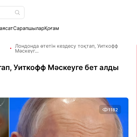
аясат
Сарапшылар
Қоғам
Лондонда өтетін кездесу тоқтап, Уиткофф
Мәскеуг...
тап, Уиткофф Мәскеуге бет алды
1182