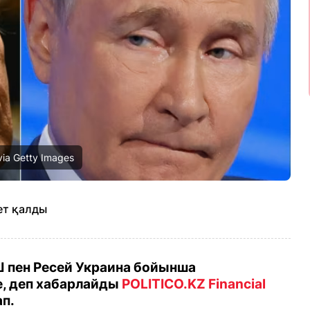
ia Getty Images
ет қалды
ҚШ пен Ресей Украина бойынша
е, деп хабарлайды
POLITICO.KZ
Financial
п.