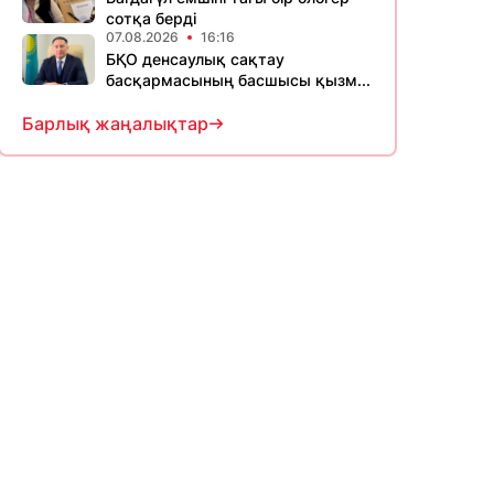
сотқа берді
07.08.2026
16:16
БҚО денсаулық сақтау
басқармасының басшысы қызм...
Барлық жаңалықтар