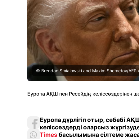
© Brendan Smialowski and Maxim Shemetov/AFP v
Еуропа АҚШ пен Ресейдің келіссөздерінен ш
Еуропа дүрлігіп отыр, себебі А
келіссөздерді оларсыз жүргізуд
Times
басылымына сілтеме жаса