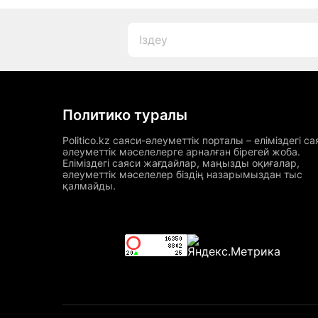
Политико туралы
Politico.kz саяси-әлеуметтік порталы – еліміздегі са
әлеуметтік мәселелерге арналған бірегей жоба.
Еліміздегі саяси жағдайлар, маңызды оқиғалар,
әлеуметтік мәселелер біздің назарымыздан тыс
қалмайды.