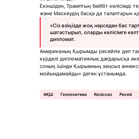
Екіншіден, Трамптың бейбіт келісімді 
және Мәскеудің басқа да талаптарын қа
«Сіз өзіңізде жоқ нәрседен бас та
шатастырып, оларды келісімге келт
дипломат.
Американың Қырымды ресейлік деп тан
күрделі дипломатиялық дағдарысқа әкел
соның ішінде Қырымның заңсыз аннек
мойындамайды» деген ұстанымда.
АҚШ
Геополитика
Келіссөз
Ресей