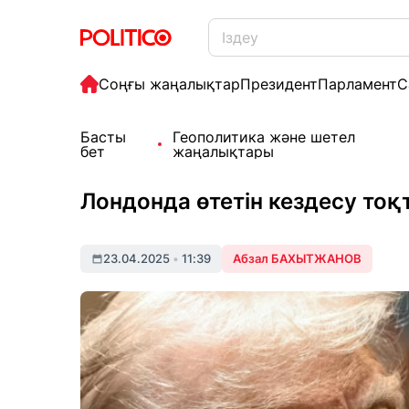
Соңғы жаңалықтар
Президент
Парламент
С
Басты
Геополитика және шетел
бет
жаңалықтары
Лондонда өтетін кездесу тоқ
23.04.2025
•
11:39
Абзал БАХЫТЖАНОВ