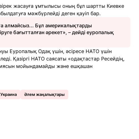
тезірек жасауға ұмтылысы оның бұл шартты Киевке
былдатуға мәжбүрлейді деген қауіп бар.
рта алмайсыз... Бұл америкалықтарды
іруге бағытталған әрекет», – дейді еуропалық
уы Еуропалық Одақ үшін, әсіресе НАТО үшін
еді. Қазіргі НАТО саясаты «одақтастар Ресейдің,
сиясын мойындамайды және ешқашан
Украина
Әлем жаңалықтары