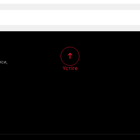
яси,
Үстіге