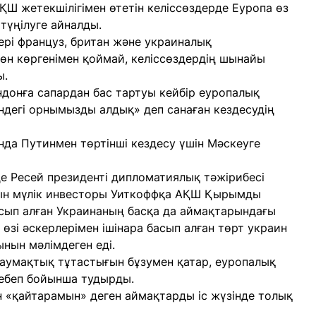
ҚШ жетекшілігімен өтетін келіссөздерде Еуропа өз
түңілуге айналды.
лері француз, британ және украиналық
жөн көргенімен қоймай, келіссөздердің шынайы
ы.
донға сапардан бас тартуы кейбір еуропалық
ндегі орнымызды алдық» деп санаған кездесудің
нда Путинмен төртінші кездесу үшін Мәскеуге
е Ресей президенті дипломатиялық тәжірибесі
ын мүлік инвесторы Уиткоффқа АҚШ Қырымды
сып алған Украинаның басқа да аймақтарындағы
өзі әскерлерімен ішінара басып алған төрт украин
нын мәлімдеген еді.
 аумақтық тұтастығын бұзумен қатар, еуропалық
себеп бойынша тудырды.
тин «қайтарамын» деген аймақтарды іс жүзінде толық