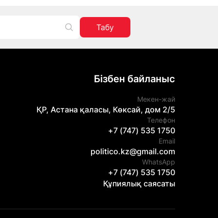
Табу
Бізбен байланыс
Мекен-жай
ҚР, Астана қаласы, Көксай, дом 2/5
Телефон
+7 (747) 535 1750
Email
politico.kz@gmail.com
WhatsApp
+7 (747) 535 1750
Құпиялық саясаты