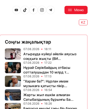
Меню
KZ
Соңғы жаңалықтар
07.08.2026
18:11
Атырауда күйеуі әйелін аяусыз
соққыға жықты (ВИ...
07.08.2026
17:22
Нұрай Серікбайдың отбасы
сотталушыдан 10 млрд т...
07.08.2026
17:13
"Харам ба?": Нұрлан имам
музыкаға қатысты пікір...
07.08.2026
16:54
Жарты жыл ешкім алмаған
Сатыбалдының бұрынғы Ба...
07.08.2026
16:26
Бағдагүл емшіні тағы бір блогер