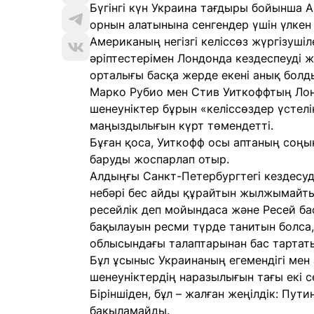
Бүгінгі күн Украина тағдыры бойынша А
орнын алатынына сенгендер үшін үлкен 
Американың негізгі келіссөз жүргізуші
әріптестерімен Лондонда кездеспеуді 
орталығы басқа жерде екені анық болд
Марко Рубио мен Стив Уиткоффтың Лон
шенеуніктер бұрын «келіссөздер үстелі
маңыздылығын күрт төмендетті.
Бұған қоса, Уиткофф осы аптаның соңы
баруды жоспарлап отыр.
Алдыңғы Санкт-Петербургтегі кездесуд
небәрі бес айды құрайтын жылжымайт
ресейлік деп мойындаса және Ресей ба
бақылауын ресми түрде танитын болса, 
облысындағы талаптарынан бас тартаты
Бұл ұсыныс Украинаның егемендігі мен
шенеуніктердің наразылығын тағы екі 
Біріншіден, бұл – жалған жеңілдік: Пу
бақыламайды.