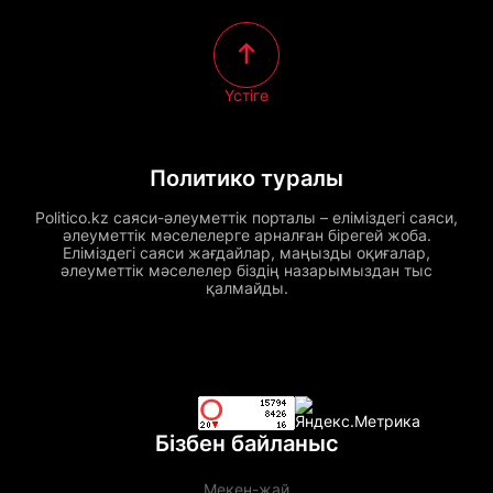
Үстіге
Политико туралы
Politico.kz саяси-әлеуметтік порталы – еліміздегі саяси,
әлеуметтік мәселелерге арналған бірегей жоба.
Еліміздегі саяси жағдайлар, маңызды оқиғалар,
әлеуметтік мәселелер біздің назарымыздан тыс
қалмайды.
Бізбен байланыс
Мекен-жай