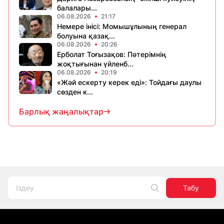
балалары...
06.08.2026
21:17
Немере інісі: Момышұлының генерал
болуына қазақ...
06.08.2026
20:26
Ерболат Тоғызақов: Пәтерімнің
жоқтығынан үйленб...
06.08.2026
20:19
«Жәй ескерту керек еді»: Тойдағы даулы
сөзден к...
Барлық жаңалықтар
Табу