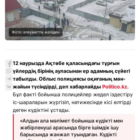
Фото: әлеуметтік желіден
12 наурызда Ақтөбе қаласындағы тұрғын
үйлердің бірінің ауласынан ер адамның сүйегі
табылды. Облыс полициясы оқиғаның мән-
жайын түсіндірді, деп хабарлайды
Politico.kz
.
Бұл факті бойынша полицейлер жедел іздестіру
іс-шараларын жүргізіп, нәтижесінде кісі өлтірді
деген күдіктіні ұстады.
«Алдын ала мәлімет бойынша күдікті мен
жәбірленуші арасында бірге ішімдік ішу
барысында жанжал туындаған. Күдікті