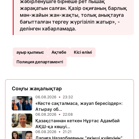
жәбірленушіге бірнеше рет пышақ
жарақатын салған. Қазір оқиғаның барлық
мән-жайын жан-жақты, толық анықтауға
бағытталған тергеу жүргізіліп жатыр», -
делінген хабарламада.
ауыр қылмыс
Ақтөбе
Кісі өлімі
Полиция департаменті
Соңғы жаңалықтар
06.08.2026
23:32
«Кесте сақталмаса, жауап бересіздер»:
Атырау об...
06.08.2026
22:08
Қазақстаннан кеткен Нұртас Адамбай
АҚШ-қа көшуі...
06.08.2026
21:21
Дариға Назарбаевның “екінші куйеуінің”