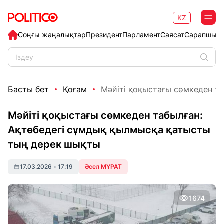
KZ
Соңғы жаңалықтар
Президент
Парламент
Саясат
Сарапшыл
Басты бет
Қоғам
Мәйіті қоқыстағы сөмкеден таб
Мәйіті қоқыстағы сөмкеден табылған:
Ақтөбедегі сұмдық қылмысқа қатысты
тың дерек шықты
17.03.2026
•
17:19
Әсел МҰРАТ
1674